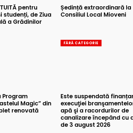
TUITĂ pentru
Ședință extraordinară la
și studenți, de Ziua
Consiliul Local Mioveni
lă a Grădinilor
FĂRĂ CATEGORIE
u Program
Este suspendată finanța
astelul Magic” din
execuţiei branşamentelo
mplet renovată
apă şi a racordurilor de
canalizare începând cu 
de 3 august 2026