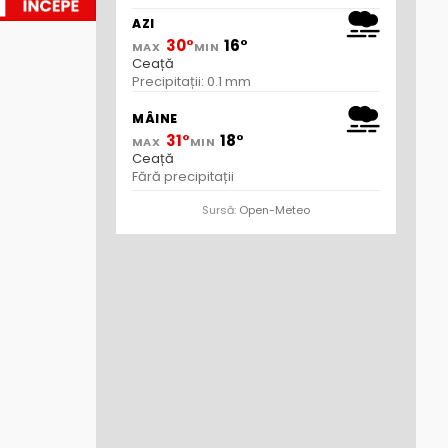
AZI
30°
16°
MAX
MIN
Ceață
Precipitații: 0.1 mm
MÂINE
31°
18°
MAX
MIN
Ceață
Fără precipitații
Sursă:
Open-Meteo