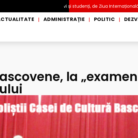
Ă pentru copii, elevi și studenți, de Ziua Internațională a Grădini
ACTUALITATE
ADMINISTRAȚIE
POLITIC
DEZV
|
|
|
bascovene, la „examen”
ului