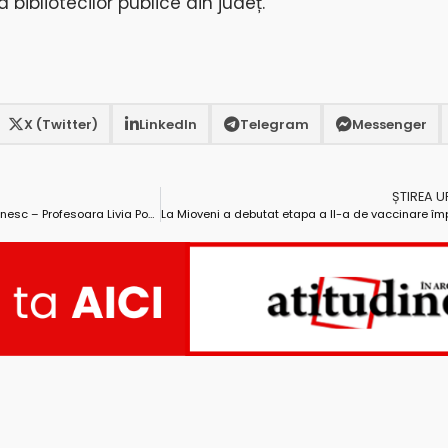
bibliotecilor publice din județ.
X (Twitter)
LinkedIn
Telegram
Messenger
ȘTIREA 
O Doamnă a învățământului românesc – Profesoara Livia Popa (04.07.1936 – 23.01.2001)