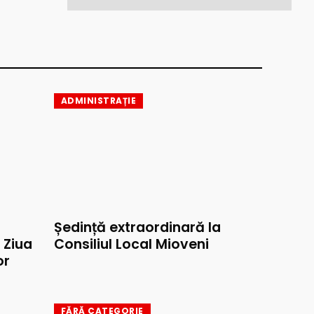
ADMINISTRAȚIE
Ședință extraordinară la
e Ziua
Consiliul Local Mioveni
or
FĂRĂ CATEGORIE