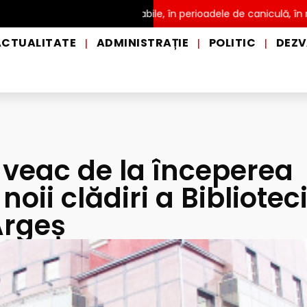
tribuire a apei potabile, în perioadele de caniculă, în municipiul 
ACTUALITATE
ADMINISTRAȚIE
POLITIC
DEZV
|
|
|
e veac de la începerea
noii clădiri a Biblioteci
Argeș