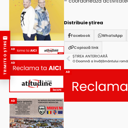
– coordonează activitatea 
Distribuie știrea
Facebook
WhatsApp
TRIMITE O ȘTIRE
Copiază link
AD
ȘTIREA ANTERIOARĂ
AD
AD
AD