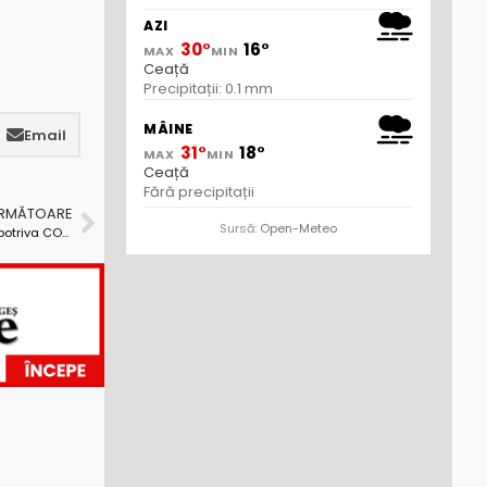
AZI
30°
16°
MAX
MIN
Ceață
Precipitații: 0.1 mm
MÂINE
Email
31°
18°
MAX
MIN
Ceață
Fără precipitații
URMĂTOARE
Sursă:
Open-Meteo
La Mioveni a debutat etapa a II-a de vaccinare împotriva COVID-19