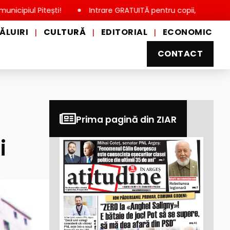
Pitești!
Intrare GRATUITĂ pentru copii, elevi și studenți, de
ĂLUIRI
CULTURĂ
EDITORIAL
ECONOMIC
|
|
|
CONTACT
Prima pagină din ZIAR
i