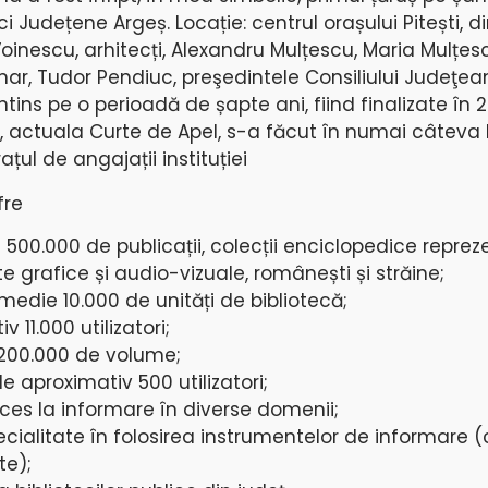
eci Județene Argeș. Locație: centrul orașului Pitești, d
Voinescu, arhitecți, Alexandru Mulțescu, Maria Mulțesc
ar, Tudor Pendiuc, preşedintele Consiliului Judeţean
ntins pe o perioadă de șapte ani, fiind finalizate în 
 actuala Curte de Apel, s-a făcut în numai câteva lu
ațul de angajații instituției
fre
te 500.000 de publicații, colecții enciclopedice repre
e grafice și audio-vizuale, românești și străine;
medie 10.000 de unități de bibliotecă;
v 11.000 utilizatori;
 200.000 de volume;
e aproximativ 500 utilizatori;
acces la informare în diverse domenii;
ecialitate în folosirea instrumentelor de informare 
te);