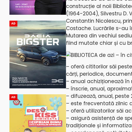
construcție al noii Bibliot
(1964-2004), Silvestru D. 
Constantin Nicolescu, prim
AD
Costache. Lucrările s-au î
Mutarea din vechiul sediu,
fiind mutate chiar și cu br
BIBLIOTECA de azi – în ci
– oferă cititorilor săi pes
cărți, periodice, document
– anual achiziționează în 
– înscrie, anual, aproximati
– difuzează, anual, peste
AD
– este frecventată zilnic d
– oferă utilizatorilor săi 
– asigură asistență de sp
tradiționale și informatiza