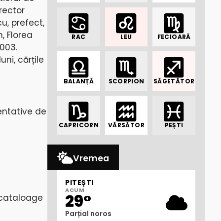
irector
u, prefect,
, Florea
RAC
LEU
FECIOARĂ
2003.
ni, cărțile
BALANȚĂ
SCORPION
SĂGETĂTOR
zentative de
CAPRICORN
VĂRSĂTOR
PEȘTI
Vremea
PITEȘTI
ACUM
29°
(cataloage
Parțial noros