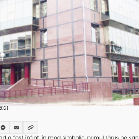
2021
d a fost înfipt, în mod simbolic, primul țăruș pe șan