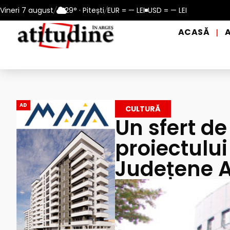
 – 13 august 2026
Vineri 7 august
/
29° · Pitești
Reamintire: puncte de prim ajutor și de dis
/
EUR = — LEI
USD = — LEI
ACASĂ
|
AD
CULTURĂ
Un sfert d
proiectului 
Județene 