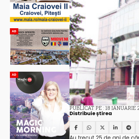
AD
AD
PUBLICAT PE : 18 IANUARIE 
Distribuie știrea
Au trecut 25 de ani de cân