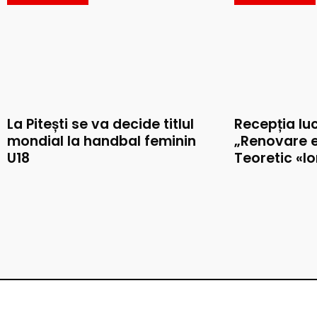
La Pitești se va decide titlul
Recepția luc
mondial la handbal feminin
„Renovare e
U18
Teoretic «I