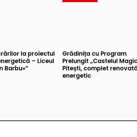
rărilor la proiectul
Grădinița cu Program
nergetică – Liceul
Prelungit „Castelul Magic
on Barbu»”
Pitești, complet renovat
energetic