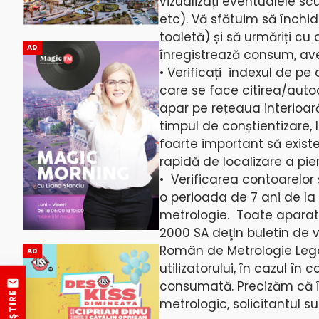
vizualizați eventualele s
etc). Vă sfătuim să închid
toaletă) și să urmăriți c
AD
înregistrează consum, aveți
• Verificați indexul de p
care se face citirea/autoc
apar pe rețeaua interioar
timpul de conștientizare, 
foarte important să existe
rapidă de localizare a pier
• Verificarea contoarelor 
o perioada de 7 ani de la
metrologie. Toate apara
2000 SA deţIn buletin de v
Român de Metrologie Legală
AD
utilizatorului, în cazul în 
consumată. Precizăm că î
metrologic, solicitantul s