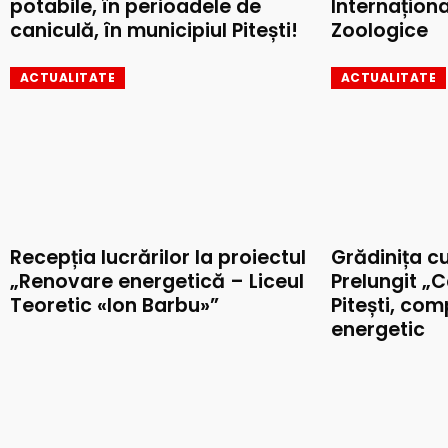
potabile, în perioadele de
Internaționa
caniculă, în municipiul Pitești!
Zoologice
ACTUALITATE
ACTUALITATE
Recepția lucrărilor la proiectul
Grădinița c
„Renovare energetică – Liceul
Prelungit „C
Teoretic «Ion Barbu»”
Pitești, co
energetic