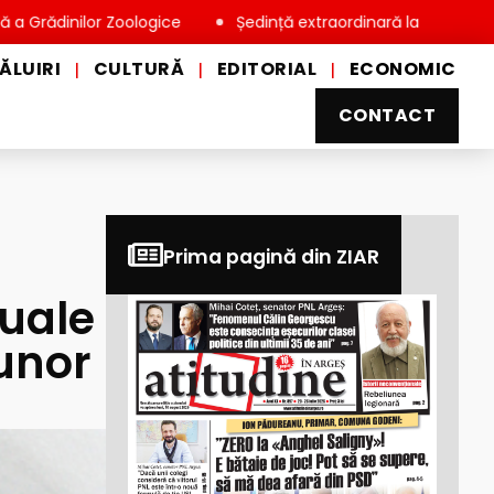
lor Zoologice
Ședință extraordinară la Consiliul Local Miove
ĂLUIRI
CULTURĂ
EDITORIAL
ECONOMIC
|
|
|
CONTACT
Prima pagină din ZIAR
tuale
 unor