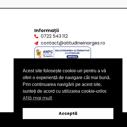
Informații
0722 543 112
contact@atitudineinarges.ro
Acest site folosește cookie-uri pentru a vă
oferi o experiență de navigare cât mai bună.
Prin continuarea navigării pe acest site,
sunteți de acord cu utilizarea cookie-urilor.
Află mai mult
Acceptă
design by
XITE.ro