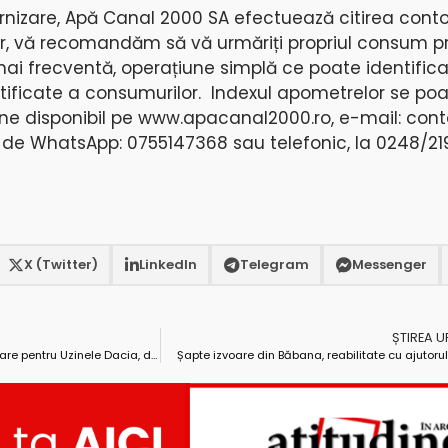
furnizare, Apă Canal 2000 SA efectuează citirea cont
Dar, vă recomandăm să vă urmăriți propriul consum pr
 mai frecventă, operațiune simplă ce poate identific
stificate a consumurilor. Indexul apometrelor se po
ine disponibil pe www.apacanal2000.ro, e-mail:
con
 de WhatsApp: 0755147368 sau telefonic, la 0248/219
X (Twitter)
LinkedIn
Telegram
Messenger
ȘTIREA 
Comandă de 250 de Dustere militare pentru Uzinele Dacia, de la Ministerul Apărării
Șapte izvoare din Băbana, reabilitate cu ajutorul