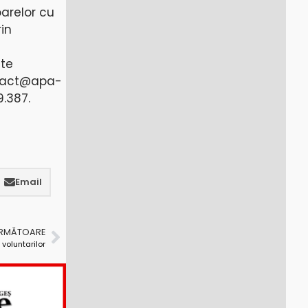
oarelor cu
in
a
ate
tact@apa-
.387.
Email
URMĂTOARE
 voluntarilor