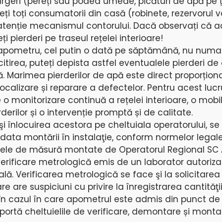
curgeri (pereți sau podea umede, picături de apă pe 
eți toți consumatorii din casă (robinete, rezervorul 
u atenție mecanismul contorului. Dacă observați că 
 pierderi pe traseul rețelei interioare!
e apometru, cel putin o dată pe săptămână, nu numai
itirea, puteți depista astfel eventualele pierderi de
ă. Marimea pierderilor de apă este direct proporțion
localizare și reparare a defectelor. Pentru acest luc
 o monitorizare continuă a rețelei interioare, o mobil
derilor și o intervenție promptă și de calitate.
şi înlocuirea acestora pe cheltuiala operatorului, s
 data montării în instalaţie, conform normelor legal
tele de măsură montate de Operatorul Regional SC
erificare metrologică emis de un laborator autorizat
. Verificarea metrologică se face şi la solicitarea 
care are suspiciuni cu privire la înregistrarea cantităţ
n cazul în care apometrul este admis din punct de
uportă cheltuielile de verificare, demontare și monta