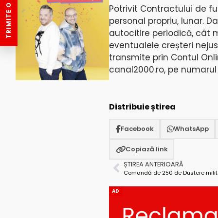
TRIMITE O ȘTIRE
Potrivit Contractului de 
personal propriu, lunar. 
autocitire periodică, cât
eventualele creșteri neju
transmite prin Contul Onl
canal2000.ro
, pe numarul
Distribuie știrea
Facebook
WhatsApp
Copiază link
ȘTIREA ANTERIOARĂ
AD