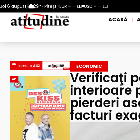
rioadele de caniculă, în municipiul Pitești!
Joi 6 august
/
29° · Pitești
/
EUR = — LEI
USD = — LEI
Intrare GRATUITĂ
ACASĂ
|
AD
ECONOMIC
Verificaţi p
AD
interioare
pierderi as
facturi ex