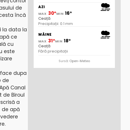
țevi/contor
vasului de
AZI
30°
16°
MAX
MIN
acesta încă
Ceață
Precipitații: 0.1 mm
 la data la
MÂINE
 apă ce
31°
18°
MAX
MIN
ală cu
Ceață
ru este
Fără precipitații
izare
Sursă:
Open-Meteo
e face dupa
e de
 Apă Canal
 de Biroul
scrisă a
ii de apă
 vedere
re.