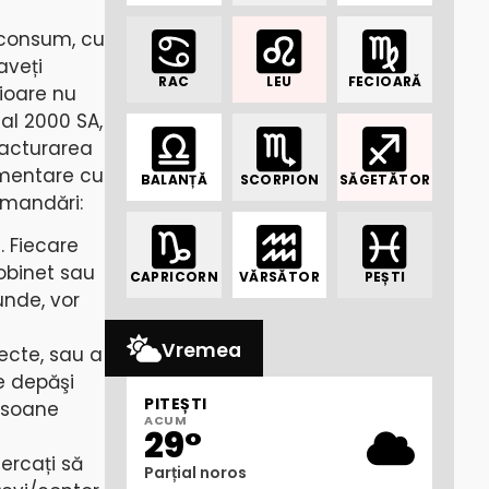
 consum, cu
aveți
RAC
LEU
FECIOARĂ
rioare nu
nal 2000 SA,
facturarea
limentare cu
BALANȚĂ
SCORPION
SĂGETĂTOR
omandări:
. Fiecare
obinet sau
CAPRICORN
VĂRSĂTOR
PEȘTI
unde, vor
Vremea
ecte, sau a
e depăşi
PITEȘTI
rsoane
ACUM
29°
cercați să
Parțial noros