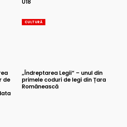
U18
CULTURĂ
rea
„Îndreptarea Legii“ – unul din
r de
primele coduri de legi din Țara
Românească
data