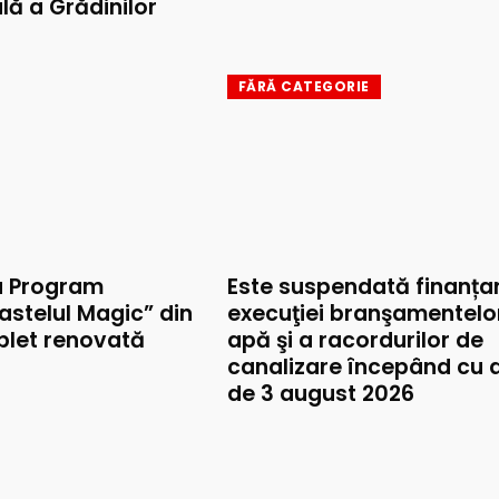
lă a Grădinilor
FĂRĂ CATEGORIE
u Program
Este suspendată finanța
astelul Magic” din
execuţiei branşamentelo
mplet renovată
apă şi a racordurilor de
canalizare începând cu 
de 3 august 2026