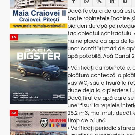
Dacă factura de apă este
toate robinetele închise ș
pierderi de apă pe rețeaua
fac obiectul contractului 
AD
nu ne place ca apa de la 
unor cantități mari de apă
apă potabilă, Apă Canal 2
• Verificați ca robinetele,
picătură contează: o pică
vas WC, sau o fisură la re
duce deja la o pierdere l
Dacă firul de apă care se
unei fisuri la rețelele in
26,2 m3, mai mult decât 
AD
timp de o lună.
• Verificați periodic stare