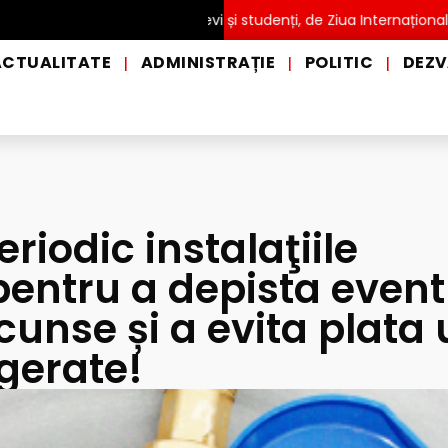
 pentru copii, elevi și studenți, de Ziua Internațională a Grădini
ACTUALITATE
ADMINISTRAȚIE
POLITIC
DEZV
|
|
|
eriodic instalaţiile
 pentru a depista even
cunse și a evita plata
agerate!