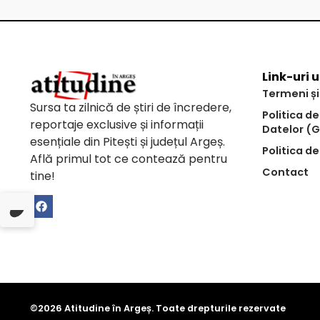
Link-uri u
Termeni și
Sursa ta zilnică de știri de încredere,
Politica d
reportaje exclusive și informații
Datelor (
esențiale din Pitești și județul Argeș.
Politica de
Află primul tot ce contează pentru
Contact
tine!
©2026 Atitudine în Argeș. Toate drepturile rezervate