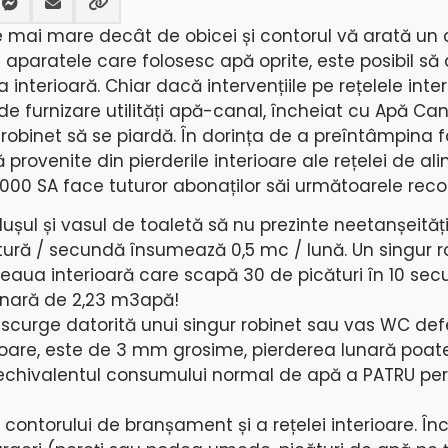
 mai mare decât de obicei și contorul vă arată un
i aparatele care folosesc apă oprite, este posibil să 
 interioară. Chiar dacă intervențiile pe rețelele inte
de furnizare utilități apă-canal, încheiat cu Apă Ca
robinet să se piardă. În dorința de a preîntâmpina 
 provenite din pierderile interioare ale rețelei de a
000 SA face tuturor abonaților săi următoarele rec
 dușul și vasul de toaletă să nu prezinte neetanșeități
tură / secundă însumează 0,5 mc / lună. Un singur r
țeaua interioară care scapă 30 de picături în 10 sec
unară de 2,23 m3apă!
 scurge datorită unui singur robinet sau vas WC def
terioare, este de 3 mm grosime, pierderea lunară poat
echivalentul consumului normal de apă a PATRU pe
a contorului de branșament și a rețelei interioare. În