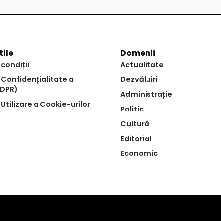
tile
Domenii
 condiții
Actualitate
e Confidențialitate a
Dezvăluiri
GDPR)
Administrație
 Utilizare a Cookie-urilor
Politic
Cultură
Editorial
Economic