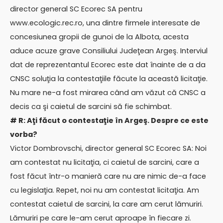
director general SC Ecorec SA pentru
www.ecologic.rec.ro, una dintre firmele interesate de
concesiunea gropii de gunoi de la Albota, acesta
aduce acuze grave Consiliului Judeţean Argeş. Interviul
dat de reprezentantul Ecorec este dat înainte de a da
CNSC soluţia la contestaţiile făcute la această licitaţie.
Nu mare ne-a fost mirarea când am văzut că CNSC a
decis ca şi caietul de sarcini să fie schimbat.
# R: Aţi făcut o contestaţie în Argeş. Despre ce este
vorba?
Victor Dombrovschi, director general SC Ecorec SA: Noi
am contestat nu licitaţia, ci caietul de sarcini, care a
fost făcut într-o manieră care nu are nimic de-a face
cu legislaţia. Repet, noi nu am contestat licitaţia. Am
contestat caietul de sarcini, la care am cerut lămuriri.
Lămuriri pe care le-am cerut aproape în fiecare zi.