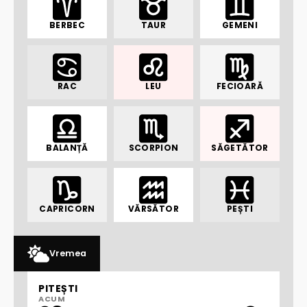
BERBEC
TAUR
GEMENI
RAC
LEU
FECIOARĂ
BALANȚĂ
SCORPION
SĂGETĂTOR
CAPRICORN
VĂRSĂTOR
PEȘTI
Vremea
PITEȘTI
ACUM