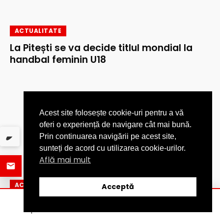
ACTUALITATE
La Pitești se va decide titlul mondial la
handbal feminin U18
Acest site folosește cookie-uri pentru a vă
oferi o experiență de navigare cât mai bună.
Prin continuarea navigării pe acest site,
sunteți de acord cu utilizarea cookie-urilor.
Află mai mult
ACTUALITATE
Acceptă
Recepția lucrărilor la proiectul „Renovare
ȘTIRI
DISTRIBUIE
CATEGORII
energetică – Liceul Teoretic «Ion Barbu»”