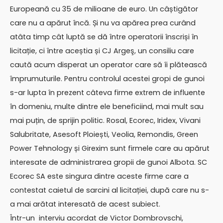
Europeană cu 35 de milioane de euro. Un câștigător
care nu a apărut încă. Și nu va apărea prea curând
atâta timp cât luptă se dă între operatorii înscriși în
licitație, ci între aceștia și CJ Argeş, un consiliu care
caută acum disperat un operator care să îi plătească
împrumuturile. Pentru controlul acestei gropi de gunoi
s-ar lupta în prezent câteva firme extrem de influente
în domeniu, multe dintre ele beneficiind, mai mult sau
mai puțin, de sprijin politic. Rosal, Ecorec, Iridex, Vivani
Salubritate, Asesoft Ploiești, Veolia, Remondis, Green
Power Tehnology și Girexim sunt firmele care au apărut
interesate de administrarea gropii de gunoi Albota. SC
Ecorec SA este singura dintre aceste firme care a
contestat caietul de sarcini al licitației, după care nu s-
a mai arătat interesată de acest subiect.
Într-un interviu acordat de Victor Dombrovschi,