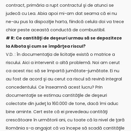
contract, primăria a rupt contractul şi de atunci se
judecă cu Lea. Abia apoi mi-am dat seama că ei nu
ne-au pus la dispoziţie harta, fiindcă celula doi va trece
chiar peste această conductă de combustibil.
# R: Ce cantităţi de deşeuri urmau să se depoziteze
la Albota şi cum se împărţea riscul?
V.D. : În documentaţia de licitaţie există o matrice a
riscului. Aici a intervenit o altă problemă. Noi am cerut
ca acest risc să se împartă jumătate-jumătate. Ei nu
au fost de acord şi au cerut ca riscul să revină integral
concedentului. Ce înseamnă acest lucru? Prin
documentaţie se estimau cantităţile de deşeuri
colectate din judeţ la 160.000 de tone, dacă îmi aduc
bine aminte. Cert este că ei prevedeau cantităţi
crescătoare în următorii ani, cu toate că la nivel de ţară
România s-a angajat că va începe să scadă cantităţile