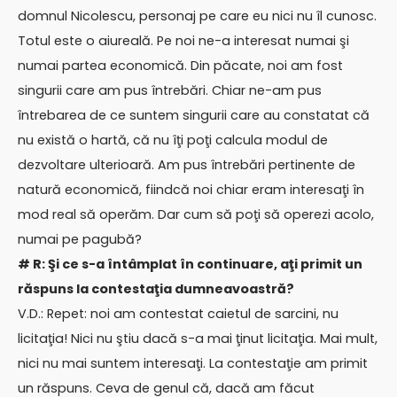
domnul Nicolescu, personaj pe care eu nici nu îl cunosc.
Totul este o aiureală. Pe noi ne-a interesat numai şi
numai partea economică. Din păcate, noi am fost
singurii care am pus întrebări. Chiar ne-am pus
întrebarea de ce suntem singurii care au constatat că
nu există o hartă, că nu îţi poţi calcula modul de
dezvoltare ulterioară. Am pus întrebări pertinente de
natură economică, fiindcă noi chiar eram interesaţi în
mod real să operăm. Dar cum să poţi să operezi acolo,
numai pe pagubă?
# R: Şi ce s-a întâmplat în continuare, aţi primit un
răspuns la contestaţia dumneavoastră?
V.D.: Repet: noi am contestat caietul de sarcini, nu
licitaţia! Nici nu ştiu dacă s-a mai ţinut licitaţia. Mai mult,
nici nu mai suntem interesaţi. La contestaţie am primit
un răspuns. Ceva de genul că, dacă am făcut