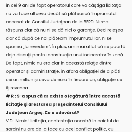
în cei 9 ani de fapt operatorul care va câştiga licitaţia
nu va face altceva decât să plătească împrumutul
accesat de Consiliul Judeţean de la BERD. Ni s-a
răspuns clar că nu ni se dă nici o garanţie. Deci reieşea
clar că după ce noi plăteam împrumutul lor, ni se
spunea „la revedere“. În plus, am mai aflat că se poartă
deja discuţii pentru construcţia unui incinerator în zonă.
De fapt, nimic nu era clar în această relaţie dintre
operator şi administraţie, în afara obligaţiei de a plăti
cei un million şi ceva de euro în fiecare an, obligaţie ce
îţi revenea.
# R : S-a spus că ar exista o legătură între această
licitaţie şi arestarea preşedintelui Consiliului
Judeţean Argeş. Ce e adevărat?
V.D.: Nimic! Licitaţia, contestaţia noastră la caietul de
sarcini nu are de-a face cu acel conflict politic, cu