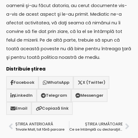
oamenii şi-au făcut datoria, au cerut documente vis-
a-vis de acest aspect şi le-au primit. Mediatic ne-a
afectat activitatea, vă daţi seama că nimănui nu îi
convine să fie dat prin ziare, că la el se întâmplă tot
felul de mizerii. Pe de altă parte, trebuie să spun că
toată această poveste nu dă bine pentru întreaga ţară
şi pentru toată politica noastră de mediu.
Distribuie știrea
Facebook
WhatsApp
X (Twitter)
LinkedIn
Telegram
Messenger
Email
Copiază link
ȘTIREA ANTERIOARĂ
ȘTIREA URMĂTOARE
Trivale Mall, tot fără parcare
Ce se întâmplă cu declaraţiile de avere ale celor de la Inspectoratul Şcolar Judeţean?