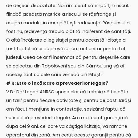
de deşeuri depozitate. Noi am cerut să împărţim riscul,
fiindcă această matrice a riscului se răsfrânge şi
asupra modului în care plăteşti redevenţa. Răspunsul a
fost nu, redevenţa trebuia plătită indiferent de cantităţi.
O altă încălcare a legislaţiei pentru această licitaţie a
fost faptul că ei au prevăzut un tarif unitar pentru tot
judeţul. Ceea ce ar fi însemnat că pentru deşeurile care
se colectau din Topoloveni sau din Câmpulung să ai
acelaşi tarif cu cele care veneau din Piteşti.
# R: Este o încălcare a prevederilor legale?
V.D.: Da! Legea ANRSC spune clar că trebuie să fie câte
un tarif pentru fiecare activitate şi centru de cost. Iarăşi
am făcut menţiune în contestaţie, sesizând faptul că
se încalcă prevederile legale. Am mai cerut garanţii că
după cei 9 ani, cel care va câştiga licitaţia, va rămâne
operatorul din zonă. Am cerut aceste garanţii pentru că