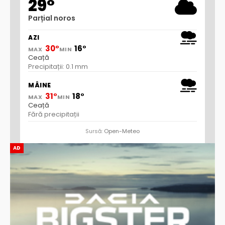
29°
Parțial noros
AZI
30°
16°
MAX
MIN
Ceață
Precipitații: 0.1 mm
MÂINE
31°
18°
MAX
MIN
Ceață
Fără precipitații
Sursă:
Open-Meteo
AD