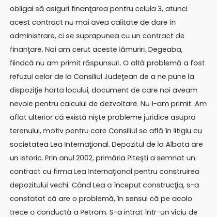
obligai să asiguri finanţarea pentru celula 3, atunci
acest contract nu mai avea calitate de dare în
administrare, ci se suprapunea cu un contract de
finanţare. Noi am cerut aceste lămuriri. Degeaba,
fiindcă nu am primit răspunsuri. O altă problemă a fost
refuzul celor de la Consiliul Judeţean de a ne pune la
dispoziţie harta locului, document de care noi aveam
nevoie pentru calculul de dezvoltare. Nu l-am primit. Am
aflat ulterior că există nişte probleme juridice asupra
terenului, motiv pentru care Consiliul se află în litigiu cu
societatea Lea Internaţional. Depozitul de la Albota are
un istoric. Prin anul 2002, primăria Piteşti a semnat un
contract cu firma Lea Internaţional pentru construirea
depozitului vechi. Când Lea a început construcţia, s-a
constatat că are o problemă, în sensul că pe acolo
trece o conductă a Petrom. S-a intrat într-un viciu de