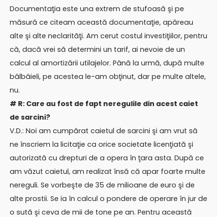
Documentaţia este una extrem de stufoasă şi pe
măsură ce citeam această documentaţie, apăreau
alte şi alte neclarităţi. Am cerut costul investiţiilor, pentru
că, dacă vrei să determini un tarif, ai nevoie de un
calcul al amortizării utilajelor. Până la urmă, după multe
bâlbâieli, pe acestea le-am obţinut, dar pe multe altele,
nu.
# R: Care au fost de fapt neregulile din acest caiet
de sarcini?
V.D.: Noi am cumpărat caietul de sarcini şi am vrut să
ne înscriem la licitaţie ca orice societate licenţiată şi
autorizată cu drepturi de a opera în ţara asta. După ce
am văzut caietul, am realizat însă că apar foarte multe
nereguli. Se vorbeşte de 35 de milioane de euro şi de
alte prostii. Se ia în calcul o pondere de operare în jur de
o sută şi ceva de mii de tone pe an. Pentru această