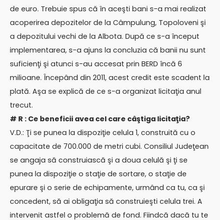
de euro. Trebuie spus că în aceşti bani s-a mai realizat
acoperirea depozitelor de la Câmpulung, Topoloveni şi
a depozitului vechi de la Albota. După ce s-a început
implementarea, s-a ajuns la concluzia că banii nu sunt
suficienţi şi atunci s-au accesat prin BERD încă 6
milioane. Începând din 2011, acest credit este scadent la
plată. Aşa se explică de ce s-a organizat licitaţia anul
trecut.
# R : Ce beneficii avea cel care câştiga licitaţia?
V.D.: Ţi se punea la dispoziţie celula 1, construită cu o
capacitate de 700.000 de metri cubi. Consiliul Judeţean
se angaja să construiască şi a doua celulă şi ţi se
punea la dispoziţie o staţie de sortare, o staţie de
epurare şi o serie de echipamente, urmând ca tu, ca şi
concedent, să ai obligaţia să construieşti celula trei. A
intervenit astfel o problemă de fond. Fiindcă dacă tu te