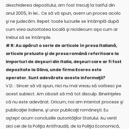
deschiderea depozitului, am fost trecuţi la tariful din
anul 2005, în lei… Ce să vă spun, avem un proces acolo
şi ne judecăm. Repet: toate lucrurile se întâmplă după
cum vrea autoritatea locală şi nicidecum aşa cum ar
trebui să se întâmple.
# R: Au apărut o serie de articole în presa italiană,
articole preluate şi de presa română referitoare la
importuri de deşeuri din Italia, deşeuri care ar fi fost
depozitate la Glina, unde firma Ecorec este
operator. Sunt adevărate aceste informaţii?
V.D. : Sincer să vă spun, nici nu mai vreau să vorbesc pe
acest subiect. Am obosit să mă tot disculp. Bineînţeles
că nu este adevărat. Oricum, noi am intentat procese şi
publicaţiei italiene, şi unor publicaţii româneşti. Eu
aştept acum concluziile autorităţilor Statului. Au venit
aici cei de la Poliţia Antifraudă, de la Poliţia Economică,