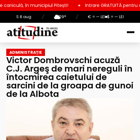
cipiul Pitești!
Intrare GRATUITĂ pentru copii, elevi și stud
S 8 aug.
/
29°
/
€ = — LEI
$ = — LEI
ADMINISTRAȚIE
Victor Dombrovschi acuză
C.J. Argeş de mari nereguli în
întocmirea caietului de
sarcini de la groapa de gunoi
de la Albota