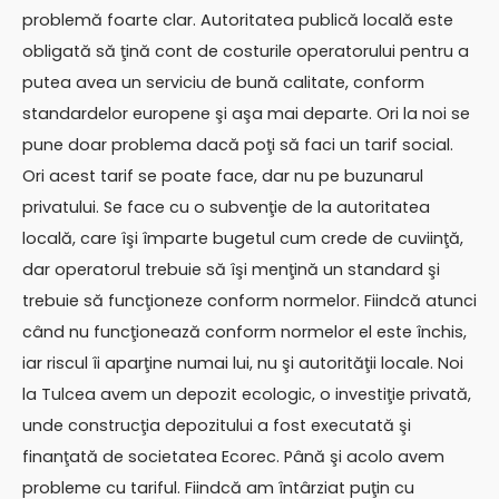
problemă foarte clar. Autoritatea publică locală este
obligată să ţină cont de costurile operatorului pentru a
putea avea un serviciu de bună calitate, conform
standardelor europene şi aşa mai departe. Ori la noi se
pune doar problema dacă poţi să faci un tarif social.
Ori acest tarif se poate face, dar nu pe buzunarul
privatului. Se face cu o subvenţie de la autoritatea
locală, care îşi împarte bugetul cum crede de cuviinţă,
dar operatorul trebuie să îşi menţină un standard şi
trebuie să funcţioneze conform normelor. Fiindcă atunci
când nu funcţionează conform normelor el este închis,
iar riscul îi aparţine numai lui, nu şi autorităţii locale. Noi
la Tulcea avem un depozit ecologic, o investiţie privată,
unde construcţia depozitului a fost executată şi
finanţată de societatea Ecorec. Până şi acolo avem
probleme cu tariful. Fiindcă am întârziat puţin cu