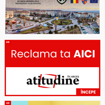
AD
AD