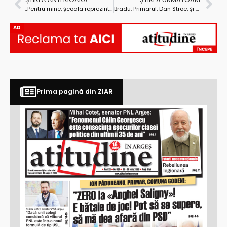
„Pentru mine, școala reprezintă prioritatea acestui mandat”
Bradu. Primarul, Dan Stroe, și viceprimarul, Gheorghe Negoi, au deschis, împreună, noul an școlar
AD
Prima pagină din ZIAR