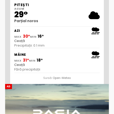
PITEȘTI
ACUM
29°
Parțial noros
AZI
30°
16°
MAX
MIN
Ceață
Precipitații: 0.1 mm
MÂINE
31°
18°
MAX
MIN
Ceață
Fără precipitații
Sursă:
Open-Meteo
AD