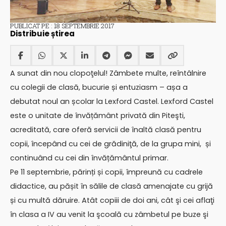
PUBLICAT PE : 18 SEPTEMBRIE 2017
Distribuie știrea
A sunat din nou clopoţelul! Zâmbete multe, reîntâlnire
cu colegii de clasă, bucurie și entuziasm – așa a
debutat noul an școlar la Lexford Castel. Lexford Castel
este o unitate de învățământ privată din Piteşti,
acreditată, care oferă servicii de înaltă clasă pentru
copii, începând cu cei de grădiniţă, de la grupa mini, și
continuând cu cei din învățământul primar.
Pe 11 septembrie, părinți și copii, împreună cu cadrele
didactice, au pășit în sălile de clasă amenajate cu grijă
și cu multă dăruire. Atât copiii de doi ani, cât şi cei aflaţi
în clasa a IV au venit la şcoală cu zâmbetul pe buze şi