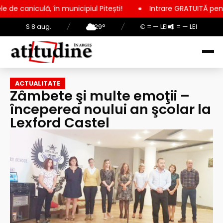
 municipiul Pitești!
Intrare GRATUITĂ pentru copii, elevi și 
S 8 aug.
/
29°
/
€ = — LEI
$ = — LEI
ACTUALITATE
Zâmbete şi multe emoţii –
începerea noului an şcolar la
Lexford Castel