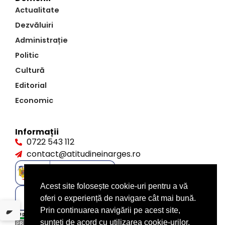
Actualitate
Dezvăluiri
Administrație
Politic
Cultură
Editorial
Economic
Informații
0722 543 112
contact@atitudineinarges.ro
Acest site folosește cookie-uri pentru a vă
oferi o experiență de navigare cât mai bună.
Prin continuarea navigării pe acest site,
sunteți de acord cu utilizarea cookie-urilor.