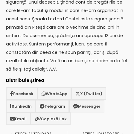
siguranţă, unul deosebit, ţinând cont de pregătirile pe
care le-am făcut şi modul în care ne-am organizat în
acest sens. Şcoala Lexford Castel este singura şcoală
primară din Piteşti care are o vechime de cinci ani în
sistem. De asemenea, grădiniţa are aproape 12 ani de
activitate. Suntem performanţi, lucru pe care îl
constatăm din ceea ce ne spun părinţii, dar și după
rezultatele obținute. Va fi un an bun şi ne dorim ca la fel
să fie şi toţi ceilalţi”. A.V.
Distribuie știrea
Facebook
WhatsApp
X (Twitter)
LinkedIn
Telegram
Messenger
Email
Copiază link
ȘTIREA ANTERIOARĂ
ȘTIREA URMĂTOARE