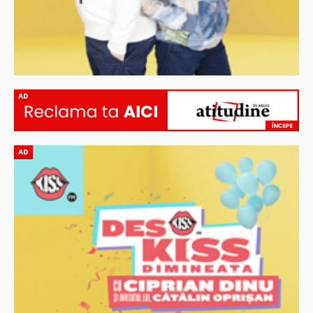
AD
AD