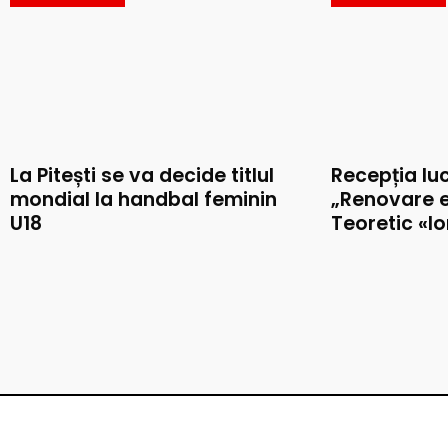
La Pitești se va decide titlul
Recepția luc
mondial la handbal feminin
„Renovare e
U18
Teoretic «I