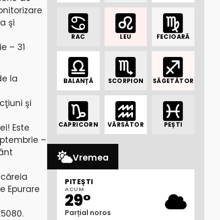
onitorizare
a şi
RAC
LEU
FECIOARĂ
e – 31
de la
BALANȚĂ
SCORPION
SĂGETĂTOR
ţiuni şi
CAPRICORN
VĂRSĂTOR
PEȘTI
i! Este
eptembrie –
mânt
Vremea
 căreia
PITEȘTI
de Epurare
ACUM
29°
25080.
Parțial noros