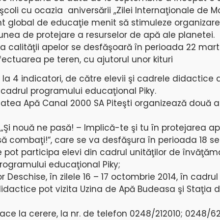
şcoli cu ocazia aniversării ,,Zilei Internaţionale de M
t global de educaţie menit să stimuleze organizare
unea de protejare a resurselor de apă ale planetei.
 calităţii apelor se desfăşoară în perioada 22 marti
ctuarea pe teren, cu ajutorul unor kituri
 la 4 indicatori, de către elevii şi cadrele didactice 
 cadrul programului educaţional Piky.
atea Apă Canal 2000 SA Piteşti organizează două ac
i nouă ne pasă! – Implică-te şi tu în protejarea ape
 să combaţi!“, care se va desfăşura în perioada 18 s
 pot participa elevi din cadrul unităţilor de învăţă
rogramului educaţional Piky;
or Deschise, în zilele 16 – 17 octombrie 2014, în cadrul
didactice pot vizita Uzina de Apă Budeasa şi Staţia 
ace la cerere, la nr. de telefon 0248/212010; 0248/6