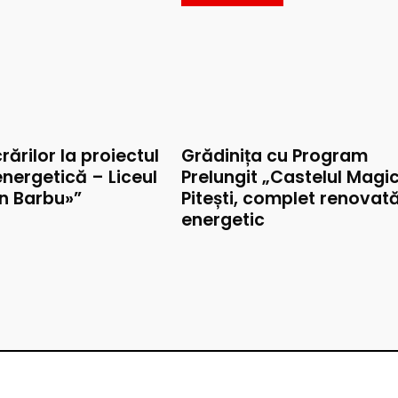
rărilor la proiectul
Grădinița cu Program
nergetică – Liceul
Prelungit „Castelul Magic
on Barbu»”
Pitești, complet renovat
energetic