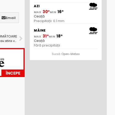
AZI
30°
16°
MAX
MIN
Ceață
Email
Precipitații: 0.1 mm
MÂINE
31°
18°
URMĂTOARE
MAX
MIN
Ceață
„Povestea românească” a celor cinci alpiniști care au atins vârful Nanga Parbat, spusă la Biblioteca Județeană ”Dinicu Golescu” Argeș
Fără precipitații
Sursă:
Open-Meteo