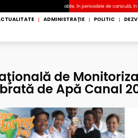
istribuire a apei potabile, în perioadele de caniculă, în municipiu
ACTUALITATE
ADMINISTRAȚIE
POLITIC
DEZV
|
|
|
aţională de Monitoriza
ebrată de Apă Canal 2