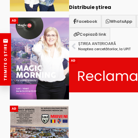
Distribuie știrea
AD
Facebook
WhatsApp
Copiază link
ȘTIREA ANTERIOARĂ
TRIMITE O ȘTIRE
Noaptea cercetătorilor, la UPIT
AD
AD