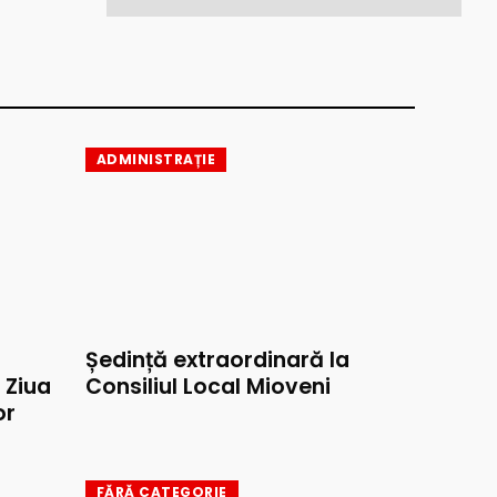
ADMINISTRAȚIE
Ședință extraordinară la
e Ziua
Consiliul Local Mioveni
or
FĂRĂ CATEGORIE