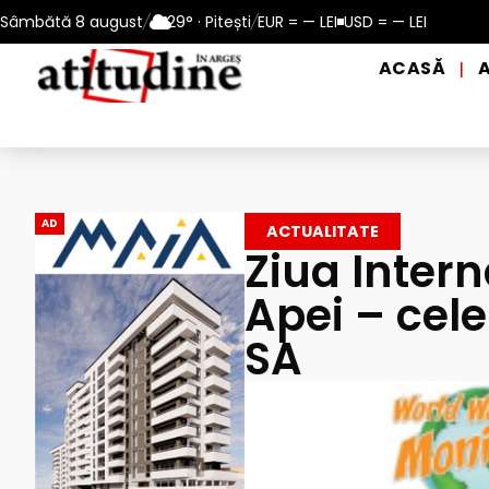
10 – 13 august 2026
Sâmbătă 8 august
/
29° · Pitești
Reamintire: puncte de prim ajutor și de d
/
EUR = — LEI
USD = — LEI
ACASĂ
|
AD
ACTUALITATE
Ziua Intern
Apei – cel
SA