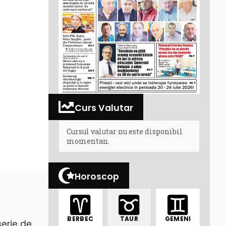
Curs Valutar
Cursul valutar nu este disponibil
momentan.
Horoscop
BERBEC
TAUR
GEMENI
erie de