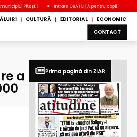
l Pitești!
Intrare GRATUITĂ pentru copii, elevi și studenți, 
ĂLUIRI
CULTURĂ
EDITORIAL
ECONOMIC
|
|
|
CONTACT
re a
Prima pagină din ZIAR
000