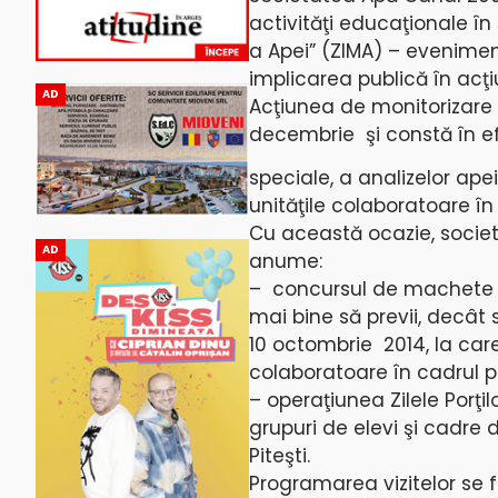
activităţi educaţionale în 
a Apei” (ZIMA) – evenimen
implicarea publică în acţi
AD
Acţiunea de monitorizare a
decembrie şi constă în efe
speciale, a analizelor apei
unităţile colaboratoare în
Cu această ocazie, societ
AD
anume:
– concursul de machete „Ş
mai bine să previi, decât
10 octombrie 2014, la care
colaboratoare în cadrul p
– operaţiunea Zilele Porţil
grupuri de elevi şi cadre 
Piteşti.
Programarea vizitelor se f