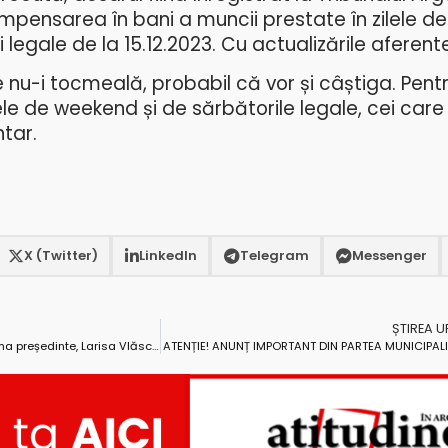
compensarea
în bani a muncii prestate în zilele d
i
legale de la 15.12.2023. Cu actualizările aferent
e nu-i tocmeală, probabil că vor și câștiga. Pent
ele de weekend și de sărbătorile legale, cei care
ntar.
X (Twitter)
LinkedIn
Telegram
Messenger
ȘTIREA 
Alegeri la AOA Argeș – Marian Toma președinte, Larisa Vlăsceanu și Ștefan Ciocănel, vicepreședinți
ATENȚIE! ANUNȚ IMPORTANT DIN PARTEA MUNICIPALIT