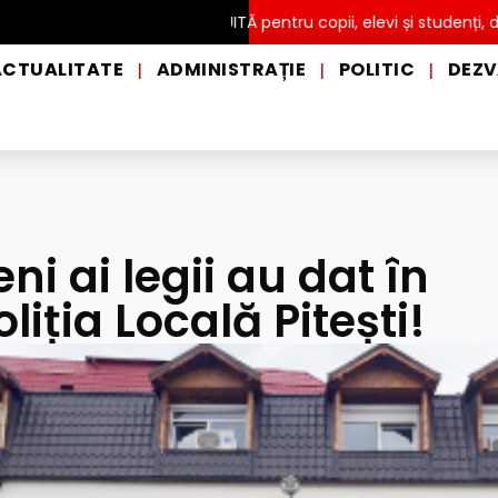
Intrare GRATUITĂ pentru copii, elevi și studenți, de Ziua In
ACTUALITATE
ADMINISTRAȚIE
POLITIC
DEZV
|
|
|
i ai legii au dat în
liția Locală Pitești!