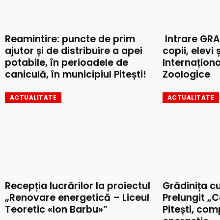
Reamintire: puncte de prim
Intrare GRA
ajutor și de distribuire a apei
copii, elevi 
potabile, în perioadele de
Internaționa
caniculă, în municipiul Pitești!
Zoologice
ACTUALITATE
ACTUALITATE
Recepția lucrărilor la proiectul
Grădinița c
„Renovare energetică – Liceul
Prelungit „C
Teoretic «Ion Barbu»”
Pitești, co