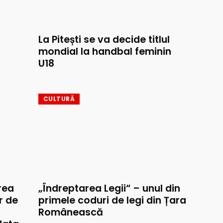
La Pitești se va decide titlul
mondial la handbal feminin
U18
CULTURĂ
rea
„Îndreptarea Legii“ – unul din
r de
primele coduri de legi din Țara
Românească