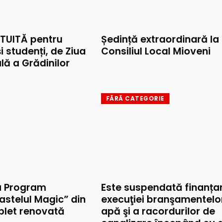
TUITĂ pentru
Ședință extraordinară la
și studenți, de Ziua
Consiliul Local Mioveni
lă a Grădinilor
FĂRĂ CATEGORIE
u Program
Este suspendată finanța
astelul Magic” din
execuţiei branşamentelo
mplet renovată
apă şi a racordurilor de