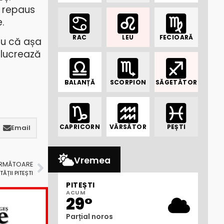
e repaus
e.
RAC
LEU
FECIOARĂ
ru că așa
 lucrează
BALANȚĂ
SCORPION
SĂGETĂTOR
CAPRICORN
VĂRSĂTOR
PEȘTI
Email
Vremea
URMĂTOARE
ĂȚII PITEȘTI
PITEȘTI
ACUM
29°
Parțial noros