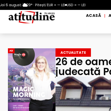
 a apei potabile, în perioadele de caniculă, în municipiul Pitești!
Joi 6 august
/
29° · Pitești
/
EUR = — LEI
USD = — LEI
ACASĂ
|
AD
ACTUALITATE
26 de oamen
judecată Po