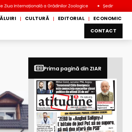
ternațională a Grădinilor Zoologice
Ședință extraordinară la
ĂLUIRI
CULTURĂ
EDITORIAL
ECONOMIC
|
|
|
CONTACT
Prima pagină din ZIAR