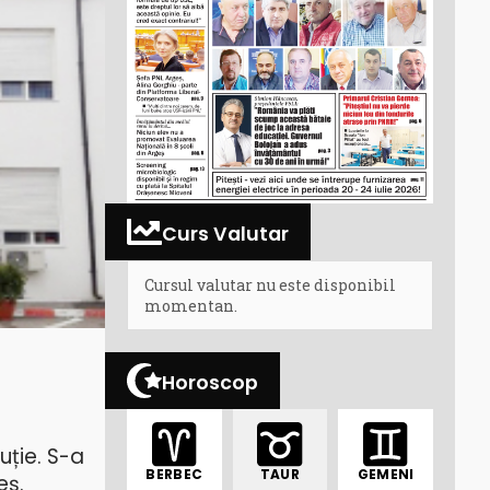
Curs Valutar
Cursul valutar nu este disponibil
momentan.
Horoscop
uție. S-a
BERBEC
TAUR
GEMENI
eș.