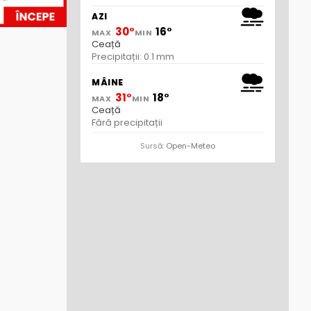
AZI
30°
16°
MAX
MIN
Ceață
Precipitații: 0.1 mm
MÂINE
31°
18°
MAX
MIN
Ceață
Fără precipitații
Sursă:
Open-Meteo