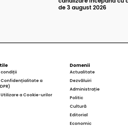
canalizare începând cu 
de 3 august 2026
tile
Domenii
 condiții
Actualitate
e Confidențialitate a
Dezvăluiri
GDPR)
Administrație
 Utilizare a Cookie-urilor
Politic
Cultură
Editorial
Economic