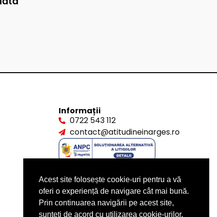
data
Informații
0722 543 112
contact@atitudineinarges.ro
Acest site folosește cookie-uri pentru a vă
oferi o experiență de navigare cât mai bună.
Prin continuarea navigării pe acest site,
sunteți de acord cu utilizarea cookie-urilor.