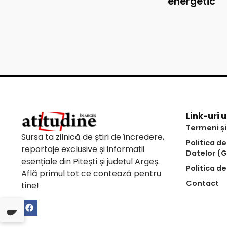
energetic
Link-uri u
Termeni și
Sursa ta zilnică de știri de încredere,
Politica d
reportaje exclusive și informații
Datelor (
esențiale din Pitești și județul Argeș.
Politica de
Află primul tot ce contează pentru
Contact
tine!