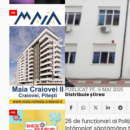
AD
PUBLICAT PE : 6 MAI 2025
Distribuie știrea
AD
26 de funcționari ai Poliț
întâmplat săptămâna trec