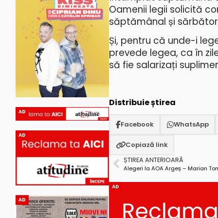
Oamenii legii solicită 
săptămânal și sărbător
Și, pentru că unde-i
leg
prevede legea, ca în zil
să fie salarizați suplime
Distribuie știrea
AD
Facebook
WhatsApp
AD
Copiază link
ȘTIREA ANTERIOARĂ
AD
AD