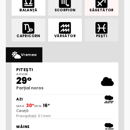
BALANȚĂ
SCORPION
SĂGETĂTOR
CAPRICORN
VĂRSĂTOR
PEȘTI
Vremea
PITEȘTI
ACUM
29°
Parțial noros
AZI
30°
16°
MAX
MIN
Ceață
Precipitații: 0.1 mm
MÂINE