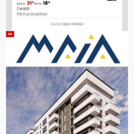
31°
18°
MAX
MIN
Ceață
Fără precipitații
Sursă:
Open-Meteo
AD