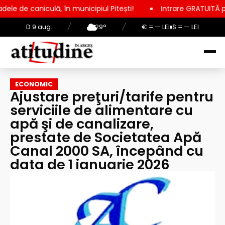
ă, în municipiul Pitești!
Intrare GRATUITĂ pentru copii, ele
D 9 aug.
/
29°
/
€ = — LEI
$ = — LEI
ECONOMIC
Ajustare preţuri/tarife pentru
serviciile de alimentare cu
apă şi de canalizare,
prestate de Societatea Apă
Canal 2000 SA, începând cu
data de 1 ianuarie 2026