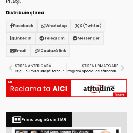
Piteşti
Distribuie știrea
Facebook
WhatsApp
X (Twitter)
LinkedIn
Telegram
Messenger
Email
Copiază link
ȘTIREA ANTERIOARĂ
ȘTIREA URMĂTOARE
Litigiu cu miză uriașă: terenurile de la Tancodrom, stăpânite de Aeroclubul Henri Coandă!
Program special de sărbători la Bazinul Olimpic Pitești
AD
Prima pagină din ZIAR