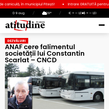
ipiul Pitești!
Intrare GRATUITĂ pentru copii, elevi și stude
D 9 aug.
/
29°
/
€ = — LEI
$ = — LEI
DEZVĂLUIRI
ANAF cere falimentul
societății lui Constantin
Scarlat – CNCD