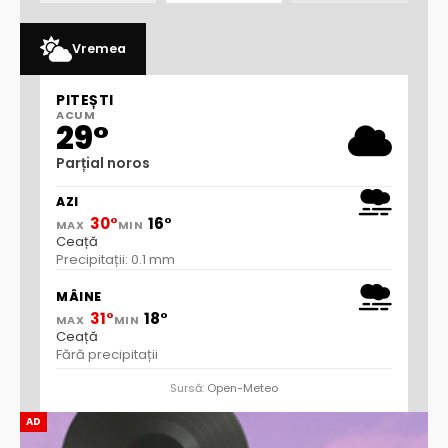
Vremea
PITEȘTI
ACUM
29°
Parțial noros
AZI
30°
16°
MAX
MIN
Ceață
Precipitații: 0.1 mm
MÂINE
31°
18°
MAX
MIN
Ceață
Fără precipitații
Sursă:
Open-Meteo
AD