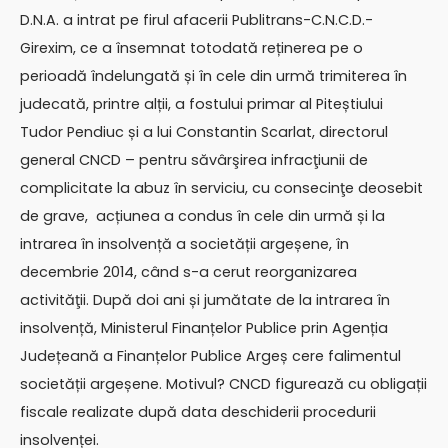
D.N.A. a intrat pe firul afacerii Publitrans-C.N.C.D.-
Girexim, ce a însemnat totodată reținerea pe o
perioadă îndelungată și în cele din urmă trimiterea în
judecată, printre alții, a fostului primar al Piteștiului
Tudor Pendiuc și a lui Constantin Scarlat, directorul
general CNCD – pentru săvârşirea infracţiunii de
complicitate la abuz în serviciu, cu consecinţe deosebit
de grave, acțiunea a condus în cele din urmă și la
intrarea în insolvență a societății argeșene, în
decembrie 2014, când s-a cerut reorganizarea
activităţii. După doi ani și jumătate de la intrarea în
insolvență, Ministerul Finanțelor Publice prin Agenția
Județeană a Finanțelor Publice Argeș cere falimentul
societății argeșene. Motivul? CNCD figurează cu obligații
fiscale realizate după data deschiderii procedurii
insolvenței.