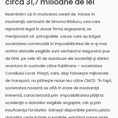
circa 31,7 milioane de lei
Reamintim că în motivarea cererii de intrare în
insolvenţă, semnată de Simona Răducu, cea care
reprezintă legal în dosar firma argeșeană, se
menţionază că principalele cauze care au băgat
societatea comercială în imposibilitatea de a-şi mai
achita datoriile exigibile sunt sechestrul asigurator pus
de DNA. pe cele 40 de autobuze ale societăţii şi darea
acestora în custodie către Publitrans – societatea
Consiliului Local Piteşti, care, deşi foloseşte mijloacele
de transport, nu plăteşte niciun leu către CNCD. “În fapt,
societatea noastră se află în stare de insolvenţă
iminentă, caracterizată prin imposibilitatea plăţii la
scadenţă a datoriilor exigibile angajate, cât şi prin
insuficienţa fondurilor băneşti disponibile pentru plata
datoriilor certe lichide şi exigibile, existând şanse reale