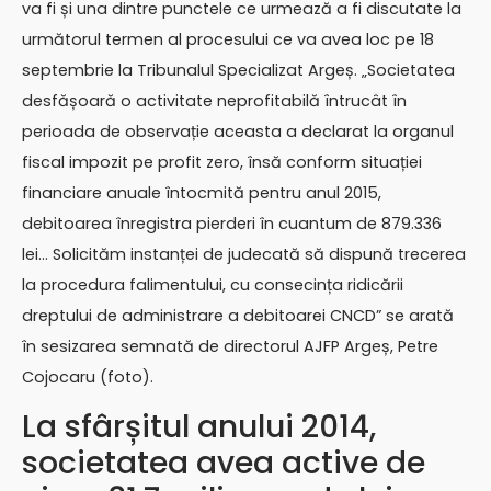
va fi și una dintre punctele ce urmează a fi discutate la
următorul termen al procesului ce va avea loc pe 18
septembrie la Tribunalul Specializat Argeș. „Societatea
desfășoară o activitate neprofitabilă întrucât în
perioada de observație aceasta a declarat la organul
fiscal impozit pe profit zero, însă conform situației
financiare anuale întocmită pentru anul 2015,
debitoarea înregistra pierderi în cuantum de 879.336
lei… Solicităm instanței de judecată să dispună trecerea
la procedura falimentului, cu consecința ridicării
dreptului de administrare a debitoarei CNCD” se arată
în sesizarea semnată de directorul AJFP Argeș, Petre
Cojocaru (foto).
La sfârșitul anului 2014,
societatea avea active de