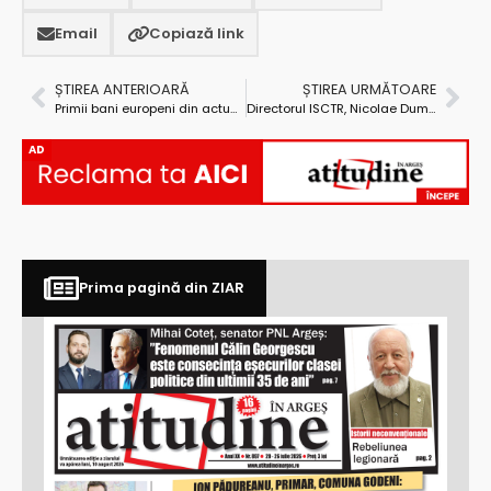
Email
Copiază link
ȘTIREA ANTERIOARĂ
ȘTIREA URMĂTOARE
Primii bani europeni din actuala sesiune ajung în Argeș, la Topoloveni
Directorul ISCTR, Nicolae Dumitrescu s-a autodenunțat: „Vă garantăm, domnule primar, că nu vom institui controale”
AD
Prima pagină din ZIAR