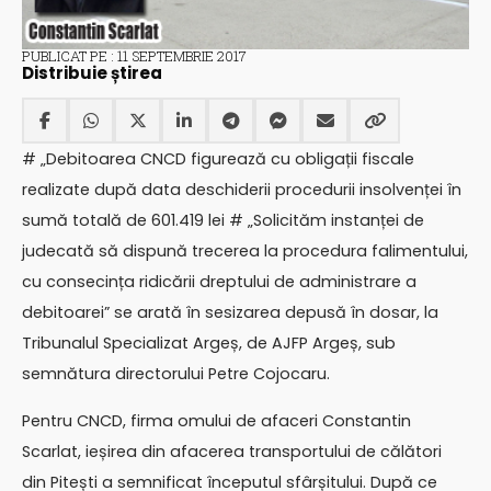
PUBLICAT PE : 11 SEPTEMBRIE 2017
Distribuie știrea
# „Debitoarea CNCD figurează cu obligații fiscale
realizate după data deschiderii procedurii insolvenței în
sumă totală de 601.419 lei # „Solicităm instanței de
judecată să dispună trecerea la procedura falimentului,
cu consecința ridicării dreptului de administrare a
debitoarei” se arată în sesizarea depusă în dosar, la
Tribunalul Specializat Argeș, de AJFP Argeș, sub
semnătura directorului Petre Cojocaru.
Pentru CNCD, firma omului de afaceri Constantin
Scarlat, ieșirea din afacerea transportului de călători
din Pitești a semnificat începutul sfârșitului. După ce