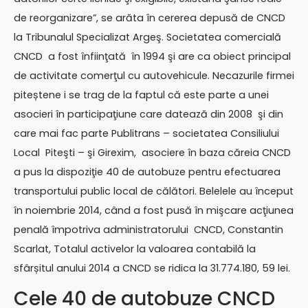
de reorganizare”, se arăta în cererea depusă de CNCD
la Tribunalul Specializat Argeş. Societatea comercială
CNCD a fost înfiinţată în 1994 şi are ca obiect principal
de activitate comerţul cu autovehicule. Necazurile firmei
piteștene i se trag de la faptul că este parte a unei
asocieri în participaţiune care datează din 2008 şi din
care mai fac parte Publitrans – societatea Consiliului
Local Piteşti – şi Girexim, asociere în baza căreia CNCD
a pus la dispoziţie 40 de autobuze pentru efectuarea
transportului public local de călători. Belelele au început
în noiembrie 2014, când a fost pusă în mişcare acţiunea
penală împotriva administratorului CNCD, Constantin
Scarlat, Totalul activelor la valoarea contabilă la
sfârșitul anului 2014 a CNCD se ridica la 31.774.180, 59 lei.
Cele 40 de autobuze CNCD