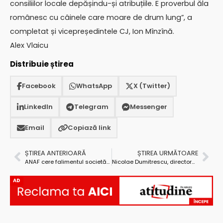
consiliilor locale depășindu-și atribuțiile. E proverbul ăla
românesc cu câinele care moare de drum lung”, a
completat și vicepreședintele CJ, Ion Mînzînă.
Alex Vlaicu
Distribuie știrea
Facebook
WhatsApp
X (Twitter)
LinkedIn
Telegram
Messenger
Email
Copiază link
ȘTIREA ANTERIOARĂ
ȘTIREA URMĂTOARE
ANAF cere falimentul societății lui Constantin Scarlat – CNCD
Nicolae Dumitrescu, directorul ISCTR Argeș, izbucnește: „Cei care trebuie să organizeze transportul sunt tâmpiţi!”
AD