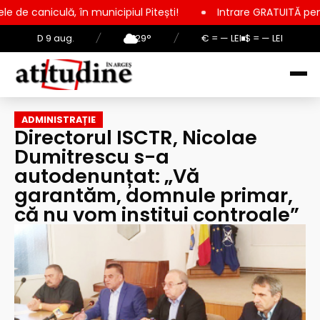
 municipiul Pitești!
Intrare GRATUITĂ pentru copii, elevi și 
D 9 aug.
/
29°
/
€ = — LEI
$ = — LEI
ADMINISTRAȚIE
Directorul ISCTR, Nicolae
Dumitrescu s-a
autodenunțat: „Vă
garantăm, domnule primar,
că nu vom institui controale”