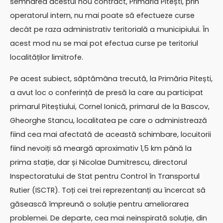
semnarea acestui nou contract, Primăria Pitești, prin
operatorul intern, nu mai poate să efectueze curse
decât pe raza administrativ teritorială a municipiului. În
acest mod nu se mai pot efectua curse pe teritoriul
localităților limitrofe.
Pe acest subiect, săptămâna trecută, la Primăria Pitești,
a avut loc o conferință de presă la care au participat
primarul Piteștiului, Cornel Ionică, primarul de la Bascov,
Gheorghe Stancu, localitatea pe care o administrează
fiind cea mai afectată de această schimbare, locuitorii
fiind nevoiți să meargă aproximativ 1,5 km până la
prima stație, dar și Nicolae Dumitrescu, directorul
Inspectoratului de Stat pentru Control în Transportul
Rutier (ISCTR). Toți cei trei reprezentanți au încercat să
găsească împreună o soluție pentru ameliorarea
problemei. De departe, cea mai neinspirată soluție, din