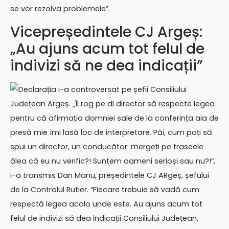
se vor rezolva problemele”.
Vicepreședintele CJ Argeș:
„Au ajuns acum tot felul de
indivizi să ne dea indicații”
Declarația i-a controversat pe șefii Consiliului
Județean Argeș. „Îl rog pe dl director să respecte legea
pentru că afirmația domniei sale de la conferința aia de
presă mie îmi lasă loc de interpretare. Păi, cum poți să
spui un director, un conducător: mergeți pe traseele
ălea că eu nu verific?! Suntem oameni serioși sau nu?!”,
i-a transmis Dan Manu, președintele CJ ARgeș, șefului
de la Controlul Rutier. “Fiecare trebuie să vadă cum
respectă legea acolo unde este. Au ajuns acum tot
felul de indivizi să dea indicații Consiliului Județean,