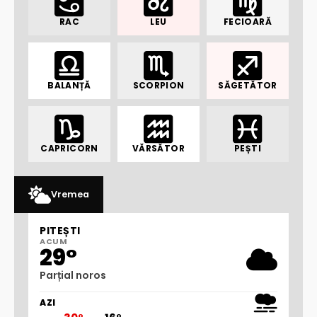
RAC
LEU
FECIOARĂ
BALANȚĂ
SCORPION
SĂGETĂTOR
CAPRICORN
VĂRSĂTOR
PEȘTI
Vremea
PITEȘTI
ACUM
29°
Parțial noros
AZI