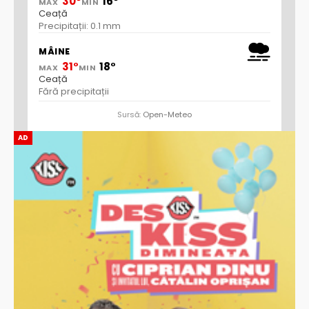
30°
16°
MAX
MIN
Ceață
Precipitații: 0.1 mm
MÂINE
31°
18°
MAX
MIN
Ceață
Fără precipitații
Sursă:
Open-Meteo
AD