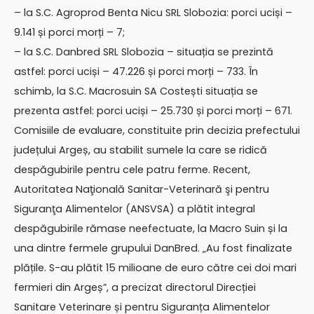
– la S.C. Agroprod Benta Nicu SRL Slobozia: porci uciși –
9.141 și porci morți – 7;
– la S.C. Danbred SRL Slobozia – situația se prezintă
astfel: porci uciși – 47.226 și porci morți – 733. În
schimb, la S.C. Macrosuin SA Costești situația se
prezenta astfel: porci uciși – 25.730 și porci morți – 671.
Comisiile de evaluare, constituite prin decizia prefectului
județului Argeș, au stabilit sumele la care se ridică
despăgubirile pentru cele patru ferme. Recent,
Autoritatea Naţională Sanitar-Veterinară şi pentru
Siguranţa Alimentelor (ANSVSA) a plătit integral
despăgubirile rămase neefectuate, la Macro Suin și la
una dintre fermele grupului DanBred. „Au fost finalizate
plățile. S-au plătit 15 milioane de euro către cei doi mari
fermieri din Argeș”, a precizat directorul Direcției
Sanitare Veterinare și pentru Siguranța Alimentelor