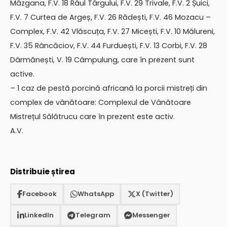
Mâzgana, F.V. 18 Râul Târgului, F.V. 29 Trivale, F.V. 2 Șuici,
F.V. 7 Curtea de Argeș, F.V. 26 Rădești, F.V. 46 Mozacu –
Complex, F.V. 42 Vlăscuța, F.V. 27 Micești, F.V. 10 Mălureni,
F.V. 35 Râncăciov, F.V. 44 Furduești, F.V. 13 Corbi, F.V. 28
Dârmănești, V. 19 Câmpulung, care în prezent sunt
active.
– 1 caz de pestă porcină africană la porcii mistreți din
complex de vânătoare: Complexul de Vânătoare
Mistrețul Sălătrucu care în prezent este activ.
A.V.
Distribuie știrea
Facebook
WhatsApp
X (Twitter)
LinkedIn
Telegram
Messenger