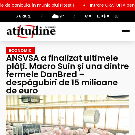
unicipiul Pitești!
Intrare GRATUITĂ pentru copii, elevi și s
S 8 aug.
/
29°
/
€ = — LEI
$ = — LEI
ECONOMIC
ANSVSA a finalizat ultimele
plăți. Macro Suin și una dintre
fermele DanBred –
despăgubiri de 15 milioane
de euro