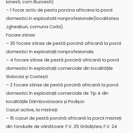
Ionesti, com Buzoesti)
– 1 focar activ de pesta porcina africana la porcii
domestici in exploatatii nonprofesionale(localitatea
Jgheaburi, comuna Corbi).
Focare stinse:
– 30 focare stinse de pestă porcină africană la porcii
domestici în exploatații nonprofesionale;
– 4 focare stinse de pestă porcină africană la porcii
domestici în exploatații comerciale din localitățile
Slobozia și Costești.
– 2 focare stinse de pestă porcină africană la porcii
domestici în exploatații comerciale de Tip A din
localitățile Dâmbovicioara și Podișor.
Cazuri active, la mistreți:
– 16 cazuri de pestă porcină africană la porcii mistreți
din fondurile de vânătoare: F.V. 25 Grădiștea, F.V. 24