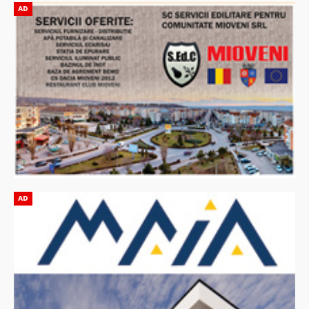
AD
AD