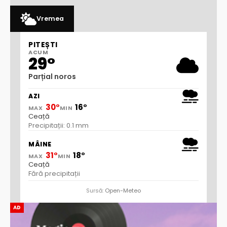
Vremea
PITEȘTI
ACUM
29°
Parțial noros
AZI
30°
16°
MAX
MIN
Ceață
Precipitații: 0.1 mm
MÂINE
31°
18°
MAX
MIN
Ceață
Fără precipitații
Sursă:
Open-Meteo
AD