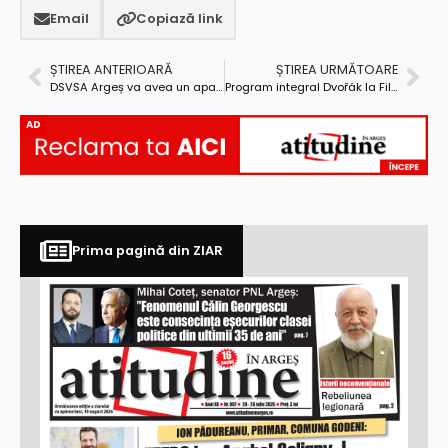
Email
Copiază link
ȘTIREA ANTERIOARĂ
ȘTIREA URMĂTOARE
DSVSA Argeș va avea un aparat PCR funcțional până la sfârșitul anului
Program integral Dvořák la Filarmonica Pitești
AD
Prima pagină din ZIAR