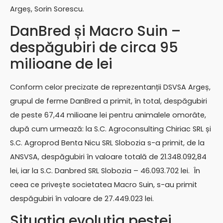
Argeș, Sorin Sorescu.
DanBred și Macro Suin –
despăgubiri de circa 95
milioane de lei
Conform celor precizate de reprezentanții DSVSA Argeș,
grupul de ferme DanBred a primit, în total, despăgubiri
de peste 67,44 milioane lei pentru animalele omorâte,
după cum urmează: la S.C. Agroconsulting Chiriac SRL și
S.C. Agroprod Benta Nicu SRL Slobozia s-a primit, de la
ANSVSA, despăgubiri în valoare totală de 21.348.092,84
lei, iar la S.C. Danbred SRL Slobozia – 46.093.702 lei. În
ceea ce privește societatea Macro Suin, s-au primit
despăgubiri în valoare de 27.449.023 lei.
Situația evoluția pestei