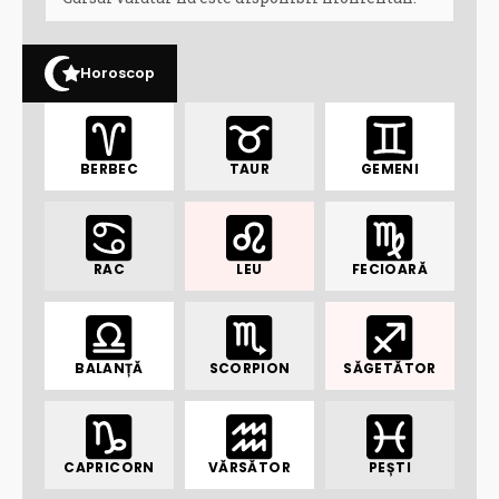
Horoscop
BERBEC
TAUR
GEMENI
RAC
LEU
FECIOARĂ
BALANȚĂ
SCORPION
SĂGETĂTOR
CAPRICORN
VĂRSĂTOR
PEȘTI