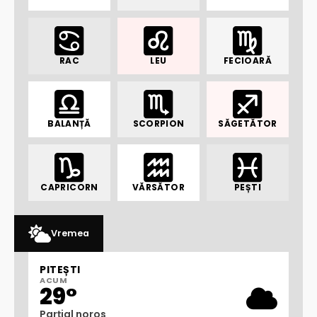
RAC
LEU
FECIOARĂ
BALANȚĂ
SCORPION
SĂGETĂTOR
CAPRICORN
VĂRSĂTOR
PEȘTI
Vremea
PITEȘTI
ACUM
29°
Parțial noros