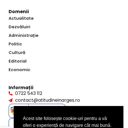
Domenii
Actualitate
Dezvăluiri
Administrație
Politic
Cultură
Editorial
Economic
Informații
0722 543 112
contact@atitudineinarges.ro
Acest site folosește cookie-uri pentru a vă
oferi o experiență de navigare cât mai bună.