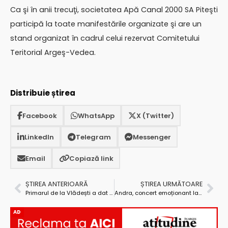
Ca şi în anii trecuţi, societatea Apă Canal 2000 SA Piteşti
participă la toate manifestările organizate şi are un
stand organizat în cadrul celui rezervat Comitetului
Teritorial Argeş-Vedea.
Distribuie știrea
Facebook
WhatsApp
X (Twitter)
LinkedIn
Telegram
Messenger
Email
Copiază link
ȘTIREA ANTERIOARĂ
ȘTIREA URMĂTOARE
Primarul de la Vlădești a dat în judecată comuna pe care o conduce
Andra, concert emoționant la Mioveni
AD