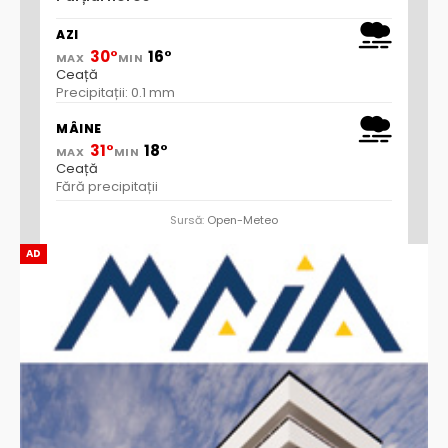
AZI
30°
16°
MAX
MIN
Ceață
Precipitații: 0.1 mm
MÂINE
31°
18°
MAX
MIN
Ceață
Fără precipitații
Sursă:
Open-Meteo
AD