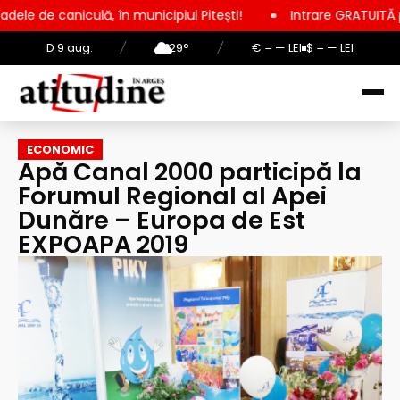
ă, în municipiul Pitești!
Intrare GRATUITĂ pentru copii, ele
D 9 aug.
/
29°
/
€ = — LEI
$ = — LEI
ECONOMIC
Apă Canal 2000 participă la
Forumul Regional al Apei
Dunăre – Europa de Est
EXPOAPA 2019