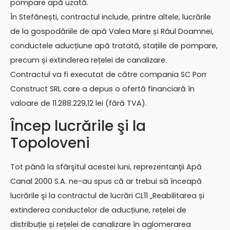
pompare apă uzată.
În Stefănești, contractul include, printre altele, lucrările
de la gospodăriile de apă Valea Mare și Râul Doamnei,
conductele aducțiune apă tratată, stațiile de pompare,
precum și extinderea rețelei de canalizare.
Contractul va fi executat de către compania SC Porr
Construct SRL care a depus o ofertă financiară în
valoare de 11.288.229,12 lei (fără TVA).
Încep lucrările şi la
Topoloveni
Tot până la sfârşitul acestei luni, reprezentanţii Apă
Canal 2000 S.A. ne-au spus că ar trebui să înceapă
lucrările şi la contractul de lucrări CL11 „Reabilitarea și
extinderea conductelor de aducțiune, rețelei de
distribuție și rețelei de canalizare în aglomerarea