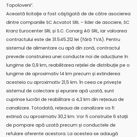
Topoloveni”.
Această licitaţie a fost câştigată de de către asocierea
dintre companiile SC Acvatot SRL – lider de asociere, SC
Kranz Eurocenter SRL și S.C. Conarg AG SRL, iar valoarea
contractului este de 31.545.212 lei (fără TVA). Pentru
sistemul de alimentare cu apă din zonă, contractul
prevede construirea unei conducte noi de aducțiune în
lungime de 0,9 km, reabilitarea rețelei de distribuție pe o
lungime de aproximativ 14 km precum și extinderea
acesteia cu aproximativ 21,5 km. În ceea ce privește
sistemul de colectare și epurare apă uzată, sunt
cuprinse lucrări de reabilitare a 4,3 km din rețeaua de
canalizare. Totodată, rețeaua de canalizare va fi
extinsă cu aproximativ 30,2 km. Vor fi construite 6 stații
de pompare apă uzată precum și conductele de
refulare aferente acestora. La acestea se adaugă