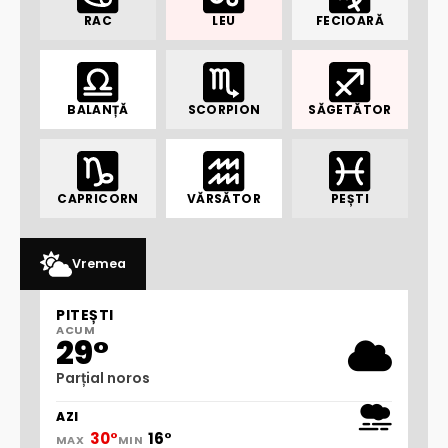
RAC
LEU
FECIOARĂ
BALANȚĂ
SCORPION
SĂGETĂTOR
CAPRICORN
VĂRSĂTOR
PEȘTI
Vremea
PITEȘTI
ACUM
29°
Parțial noros
AZI
30°
16°
MAX
MIN