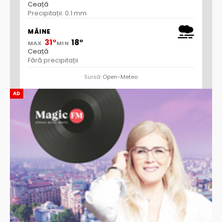
Ceață
Precipitații: 0.1 mm
MÂINE
31°
18°
MAX
MIN
Ceață
Fără precipitații
Sursă:
Open-Meteo
AD