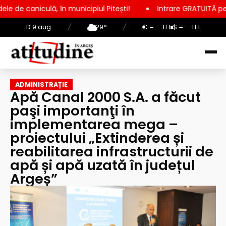
municipiul Pitești!
Intrare GRATUITĂ pentru copii, elevi și 
D 9 aug.
/
29°
/
€ = — LEI
$ = — LEI
ADMINISTRAȚIE
Apă Canal 2000 S.A. a făcut
paşi importanţi în
implementarea mega –
proiectului „Extinderea și
reabilitarea infrastructurii de
apă și apă uzată în județul
Argeș”