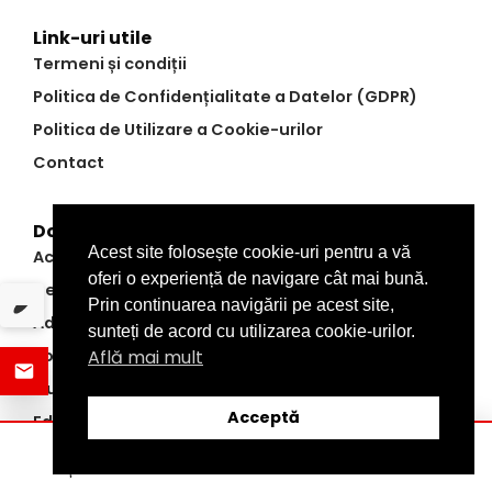
Link-uri utile
Termeni și condiții
Politica de Confidențialitate a Datelor (GDPR)
Politica de Utilizare a Cookie-urilor
Contact
Domenii
Acest site folosește cookie-uri pentru a vă
Actualitate
oferi o experiență de navigare cât mai bună.
Dezvăluiri
Prin continuarea navigării pe acest site,
Administrație
sunteți de acord cu utilizarea cookie-urilor.
Politic
Află mai mult
Cultură
Acceptă
Editorial
Economic
ȘTIRI
DISTRIBUIE
CATEGORII