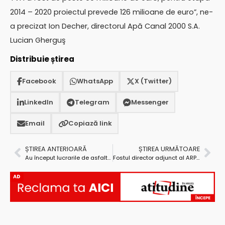
2014 – 2020 proiectul prevede 126 milioane de euro”, ne-
a precizat Ion Decher, directorul Apă Canal 2000 S.A.
Lucian Gherguş
Distribuie știrea
Facebook
WhatsApp
X (Twitter)
LinkedIn
Telegram
Messenger
Email
Copiază link
ȘTIREA ANTERIOARĂ
ȘTIREA URMĂTOARE
Au început lucrarile de asfaltare a străzilor din cartierul Făget
Fostul director adjunct al ARPM, Sorina Marin, a câştigat procesul cu Agenţia Regională pentru Protecţia Mediului Piteşti
AD