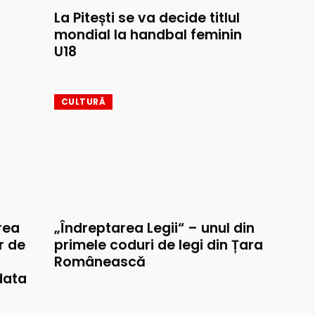
La Pitești se va decide titlul
mondial la handbal feminin
U18
CULTURĂ
rea
„Îndreptarea Legii“ – unul din
r de
primele coduri de legi din Țara
Românească
data