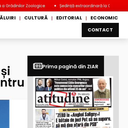
inilor Zoologice
Ședință extraordinară la Consiliul Local Mi
ĂLUIRI
CULTURĂ
EDITORIAL
ECONOMIC
|
|
|
CONTACT
și
Prima pagină din ZIAR
entru