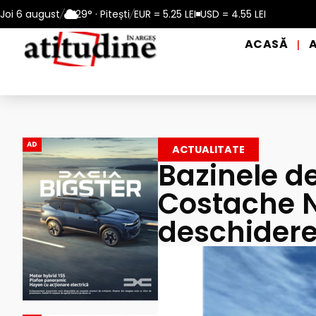
n perioadele de caniculă, în municipiul Pitești!
Joi 6 august
/
29° · Pitești
/
EUR = 5.25 LEI
USD = 4.55 LEI
Intrare GRAT
ACASĂ
|
AD
ACTUALITATE
Bazinele de
Costache N
deschidere