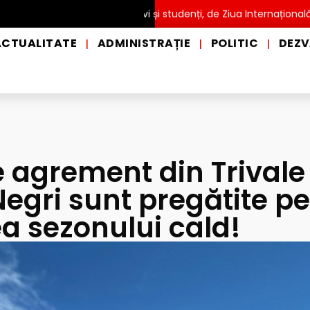
UITĂ pentru copii, elevi și studenți, de Ziua Internațională a Grăd
ACTUALITATE
ADMINISTRAȚIE
POLITIC
DEZV
|
|
|
 agrement din Trivale 
egri sunt pregătite p
a sezonului cald!