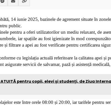
mbătă, 14 iunie 2025, bazinele de agrement situate în zonele
ntru public.
inele pentru a oferi utilizatorilor un mediu relaxant, de as
 umbrele, iar spațiile au fost igienizate în mod corespunzăto
 și filtrare a apei au fost verificate pentru certificarea sigur
nforme cu legislația actuală referitoare la calitatea apei și p
sunt asigurate servicii de salvamar, pază și asistență medicală
ATUITĂ pentru copii, elevi și studenți, de Ziua Intern
jelor este între orele 08:00 și 20:00, iar tarifele pentru ser