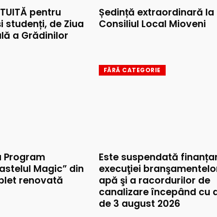
TUITĂ pentru
Ședință extraordinară la
și studenți, de Ziua
Consiliul Local Mioveni
lă a Grădinilor
FĂRĂ CATEGORIE
u Program
Este suspendată finanța
astelul Magic” din
execuţiei branşamentelo
mplet renovată
apă şi a racordurilor de
canalizare începând cu 
de 3 august 2026