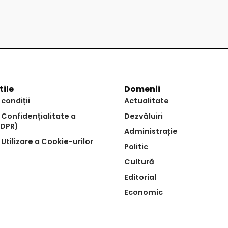
tile
Domenii
 condiții
Actualitate
e Confidențialitate a
Dezvăluiri
GDPR)
Administrație
 Utilizare a Cookie-urilor
Politic
Cultură
Editorial
Economic