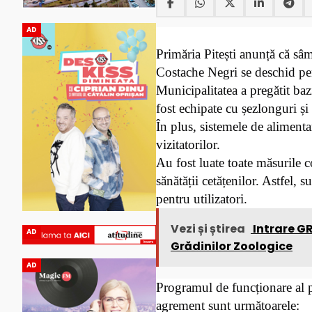
AD
Primăria Pitești anunță că sâ
Costache Negri se deschid pe
Municipalitatea a pregătit baz
fost echipate cu șezlonguri și
În plus, sistemele de alimentare
vizitatorilor.
Au fost luate toate măsurile co
sănătății cetățenilor. Astfel, 
pentru utilizatori.
Vezi și știrea
Intrare GR
AD
Grădinilor Zoologice
AD
Programul de funcționare al pla
agrement sunt următoarele: