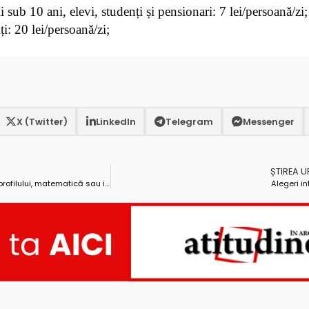
 sub 10 ani, elevi, studenți și pensionari: 7 lei/persoană/zi;
ți: 20 lei/persoană/zi;
.
X (Twitter)
LinkedIn
Telegram
Messenger
ȘTIREA 
Bac 2025. Azi, proba obligatorie a profilului, matematică sau istorie
Alegeri in