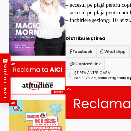
– accesul pe plajă pentru copii
– accesul pe plajă pentru adul
– închiriere șezlong: 10 lei/zi
Distribuie știrea
Facebook
WhatsApp
Copiază link
AD
TRIMITE O ȘTIRE
ȘTIREA ANTERIOARĂ
AD
AD