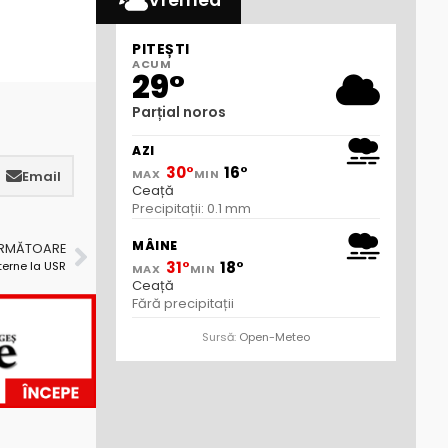
Vremea
PITEȘTI
ACUM
29°
Parțial noros
AZI
30°
16°
MAX
MIN
Email
Ceață
Precipitații: 0.1 mm
MÂINE
URMĂTOARE
31°
18°
terne la USR
MAX
MIN
Ceață
Fără precipitații
Sursă:
Open-Meteo