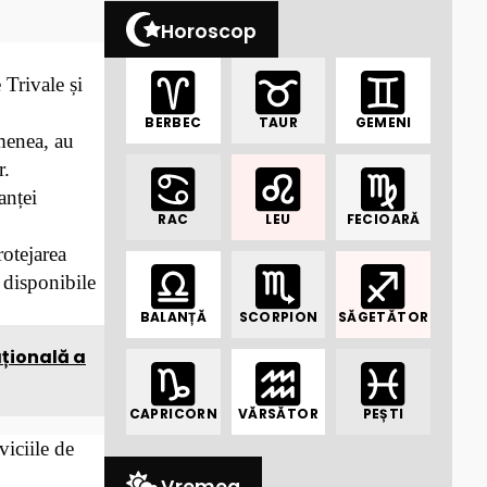
Horoscop
 Trivale și
BERBEC
TAUR
GEMENI
emenea, au
r.
anței
RAC
LEU
FECIOARĂ
rotejarea
, disponibile
BALANȚĂ
SCORPION
SĂGETĂTOR
ațională a
CAPRICORN
VĂRSĂTOR
PEȘTI
viciile de