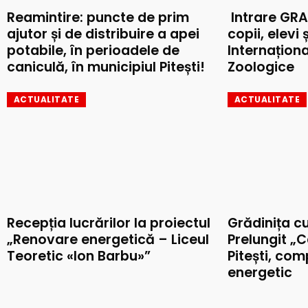
Reamintire: puncte de prim
Intrare GRA
ajutor și de distribuire a apei
copii, elevi 
potabile, în perioadele de
Internaționa
caniculă, în municipiul Pitești!
Zoologice
ACTUALITATE
ACTUALITATE
Recepția lucrărilor la proiectul
Grădinița c
„Renovare energetică – Liceul
Prelungit „C
Teoretic «Ion Barbu»”
Pitești, co
energetic