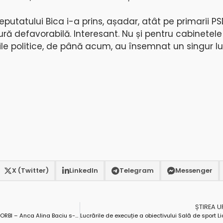
putatului Bica i-a prins, așadar, atât pe primarii PS
ură defavorabilă. Interesant. Nu și pentru cabinetel
ile politice, de până acum, au însemnat un singur lu
X (Twitter)
LinkedIn
Telegram
Messenger
ȘTIREA 
CONTINUITATE ȘI DEZVOLTARE LA CORBI – Anca Alina Baciu s-a înscris în cursa electorală