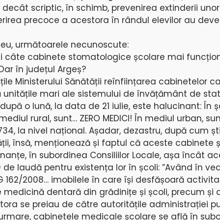
decât scriptic, în schimb, prevenirea extinderii unor
rea precoce a acestora în rândul elevilor au deven
fileu, următoarele necunoscute:
și câte cabinete stomatologice școlare mai funcțio
 Dar în județul Argeș?
ățile Ministerului Sănătății reînființarea cabinetelor c
ă unitățile mari ale sistemului de învățământ de sta
 după o lună, la data de 21 iulie, este halucinant: În șc
 mediul rural, sunt… ZERO MEDICI! În mediul urban, su
734, la nivel național. Așadar, dezastru, după cum șt
ții, însă, menționează și faptul că aceste cabinete 
donanțe, în subordinea Consiliilor Locale, așa încât a
 de laudă pentru existența lor în școli: ”Având în ve
UG 162/2008… imobilele în care își desfășoară activit
 medicină dentară din grădinițe și școli, precum și
ora se preiau de către autoritățile administrației p
n urmare, cabinetele medicale școlare se află în sub