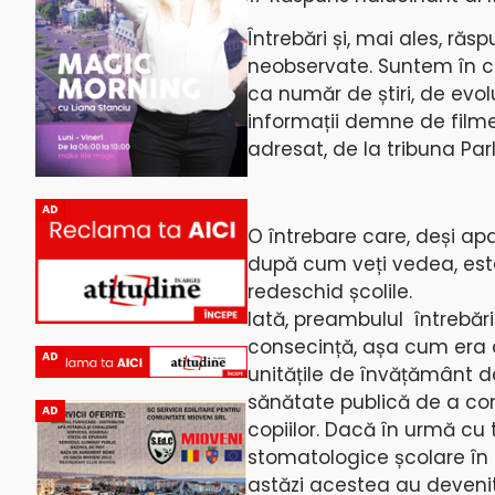
Întrebări și, mai ales, ră
neobservate. Suntem în c
ca număr de știri, de evol
informații demne de filme 
adresat, de la tribuna Parl
AD
O întrebare care, deși ap
după cum veți vedea, est
redeschid școlile.
Iată, preambulul întrebăr
consecință, așa cum era de
AD
unitățile de învățământ d
sănătate publică de a con
AD
copiilor. Dacă în urmă cu
stomatologice școlare în 
astăzi acestea au devenit 