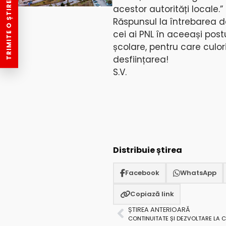
TRIMITE O ȘTIRE
acestor autorități locale.”
Răspunsul la întrebarea de
cei ai PNL în aceeași post
școlare, pentru care culor
desființarea!
S.V.
Distribuie știrea
Facebook
WhatsApp
Copiază link
ȘTIREA ANTERIOARĂ