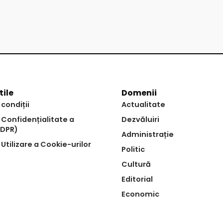
tile
Domenii
 condiții
Actualitate
e Confidențialitate a
Dezvăluiri
GDPR)
Administrație
 Utilizare a Cookie-urilor
Politic
Cultură
Editorial
Economic