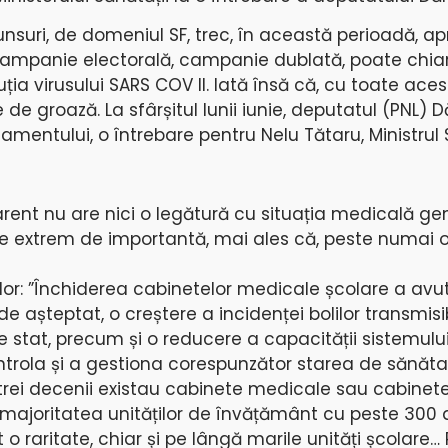
spunsuri, de domeniul SF, trec, în această perioadă, a
ampanie electorală, campanie dublată, poate chiar
uția virusului SARS COV II. Iată însă că, cu toate ace
de groază. La sfârșitul lunii iunie, deputatul (PNL) 
amentului, o întrebare pentru Nelu Tătaru, Ministrul S
arent nu are nici o legătură cu situația medicală ge
e extrem de importantă, mai ales că, peste numai o
ilor: ”Închiderea cabinetelor medicale școlare a avu
 așteptat, o creștere a incidenței bolilor transmisib
e stat, precum și o reducere a capacității sistemulu
trola și a gestiona corespunzător starea de sănăta
 trei decenii existau cabinete medicale sau cabinet
majoritatea unităților de învățământ cu peste 300 d
o raritate, chiar și pe lângă marile unități școlare…