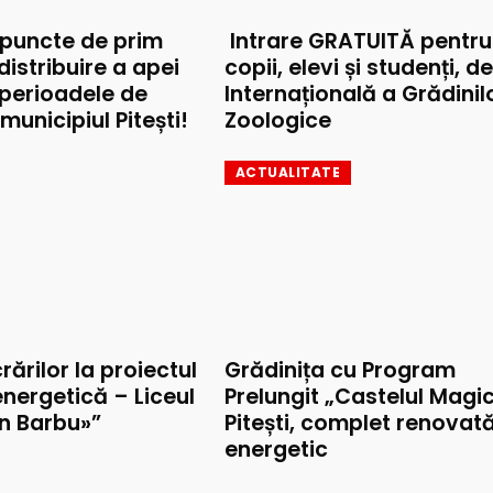
 puncte de prim
Intrare GRATUITĂ pentru
 distribuire a apei
copii, elevi și studenți, d
 perioadele de
Internațională a Grădinil
municipiul Pitești!
Zoologice
ACTUALITATE
rărilor la proiectul
Grădinița cu Program
nergetică – Liceul
Prelungit „Castelul Magic
on Barbu»”
Pitești, complet renovat
energetic