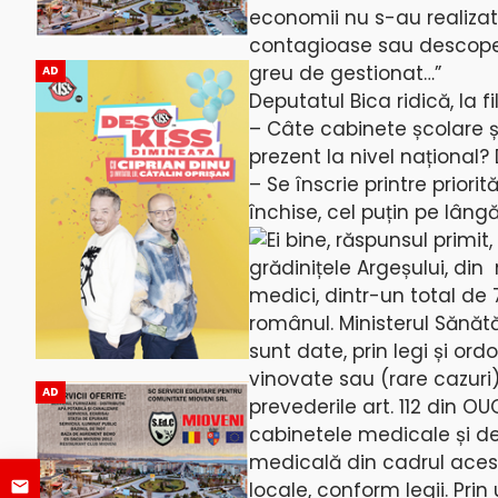
economii nu s-au realizat 
contagioase sau descoperi
greu de gestionat…”
AD
Deputatul Bica ridică, la 
– Câte cabinete școlare 
prezent la nivel național?
– Se înscrie printre priorit
închise, cel puțin pe lâng
Ei bine, răspunsul primit,
grădinițele Argeșului, din
medici, dintr-un total de 
românul. Ministerul Sănătă
sunt date, prin legi și or
vinovate sau (rare cazuri)
AD
prevederile art. 112 din O
cabinetele medicale și de
medicală din cadrul acest
locale, conform legii. Pri