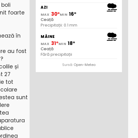
 boli
AZI
it foarte
30°
16°
MAX
MIN
Ceață
Precipitații: 0.1 mm
nează în
MÂINE
31°
18°
MAX
MIN
Ceață
are au fost
Fără precipitații
t?
Sursă:
Open-Meteo
olile și
nt 27
ie tot
școlare
cestea sunt
dere
atea
 aparatura
ublice
ordinea