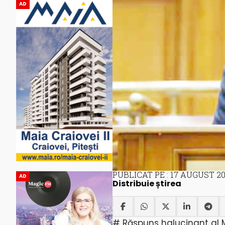
AD
PUBLICAT PE : 17 AUGUST 2
AD
Distribuie știrea
# Răspuns halucinant al Mi