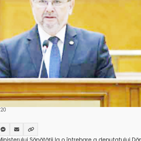
020
nisterului Sănătății la o întrebare a deputatului Dă