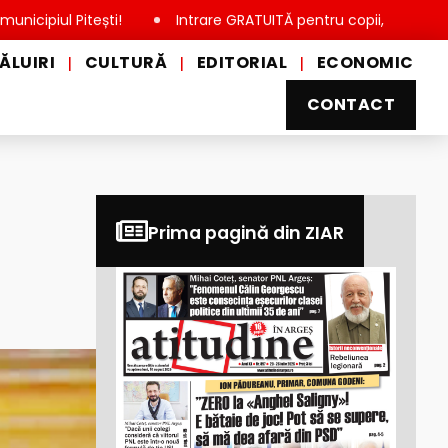
itești!
Intrare GRATUITĂ pentru copii, elevi și studenți, de
ĂLUIRI
CULTURĂ
EDITORIAL
ECONOMIC
|
|
|
CONTACT
Prima pagină din ZIAR