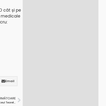
D cât și pe
e medicale
cru:
Email
URMĂTOARE
Lucrările de execuție a obiectivului Sală de sport Liceul Teoretic „Ion Cantacuzino” sunt aproape de finalizare