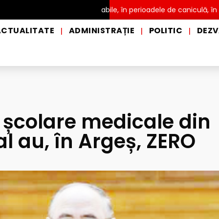
tribuire a apei potabile, în perioadele de caniculă, în municipiul P
ACTUALITATE
ADMINISTRAȚIE
POLITIC
DEZV
|
|
|
 școlare medicale din
l au, în Argeș, ZERO