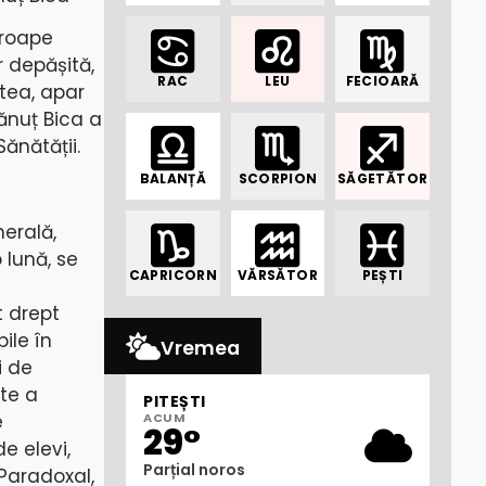
proape
 depășită,
RAC
LEU
FECIOARĂ
stea, apar
Dănuț Bica a
ănătății.
BALANȚĂ
SCORPION
SĂGETĂTOR
nerală,
 lună, se
CAPRICORN
VĂRSĂTOR
PEȘTI
t drept
ile în
Vremea
i de
te a
PITEȘTI
e
ACUM
29°
e elevi,
Parțial noros
 Paradoxal,