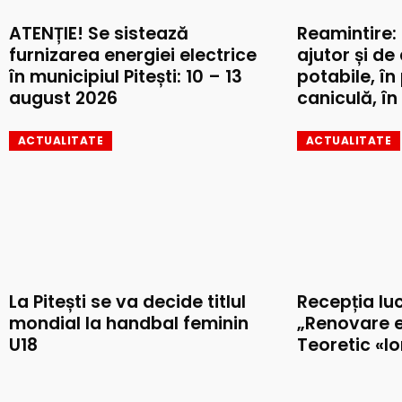
ATENȚIE! Se sistează
Reamintire:
furnizarea energiei electrice
ajutor și de
în municipiul Pitești: 10 – 13
potabile, în
august 2026
caniculă, în 
ACTUALITATE
ACTUALITATE
La Pitești se va decide titlul
Recepția luc
mondial la handbal feminin
„Renovare e
U18
Teoretic «I