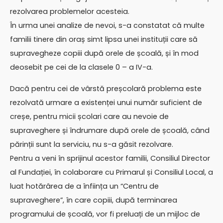
rezolvarea problemelor acesteia.
În urma unei analize de nevoi, s-a constatat că multe
familii tinere din oraș simt lipsa unei instituții care să
supravegheze copiii după orele de școală, și în mod
deosebit pe cei de la clasele 0 – a IV-a.
Dacă pentru cei de vârstă preșcolară problema este
rezolvată urmare a existenței unui număr suficient de
creșe, pentru micii școlari care au nevoie de
supraveghere și îndrumare după orele de școală, când
părinții sunt la serviciu, nu s-a găsit rezolvare.
Pentru a veni în sprijinul acestor familii, Consiliul Director
al Fundației, în colaborare cu Primarul și Consiliul Local, a
luat hotărârea de a înființa un “Centru de
supraveghere”, în care copiii, după terminarea
programului de școală, vor fi preluați de un mijloc de