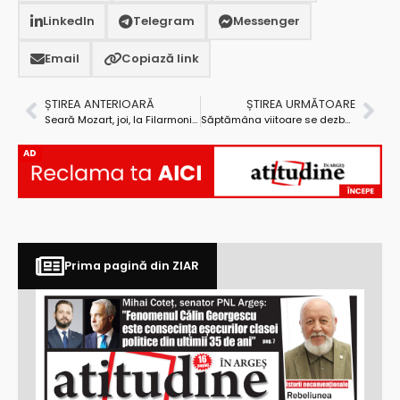
LinkedIn
Telegram
Messenger
Email
Copiază link
ȘTIREA ANTERIOARĂ
ȘTIREA URMĂTOARE
Seară Mozart, joi, la Filarmonica Pitești
Săptămâna viitoare se dezbate public Bugetul Municipiului Piteşti pe 2013
AD
Prima pagină din ZIAR