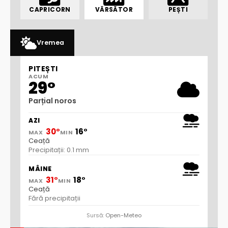
CAPRICORN
VĂRSĂTOR
PEȘTI
Vremea
PITEȘTI
ACUM
29°
Parțial noros
AZI
30°
16°
MAX
MIN
Ceață
Precipitații: 0.1 mm
MÂINE
31°
18°
MAX
MIN
Ceață
Fără precipitații
Sursă:
Open-Meteo