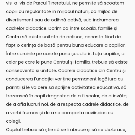
vis-a-vis de Parcul Tineretului, ne permite să scoatem
copiii cu regularitate în mijlocul naturii, ca mijloc de
divertisment sau de odihnă activă, sub îndrumarea
cadrelor didactice. Dorim ca între școală, familie și
Centru să existe unitate de acțiune, aceasta fiind de
fapt o cerință de bază pentru buna educare a copiilor.
Între sarcinile pe care le pune școala în fața copiilor, a
celor pe care le pune Centrul și familia, trebuie să existe
consecvență și unitate. Cadrele didactice din Centru și
conducerea Fundației vor ține permanent legătura cu
părinții și le va cere să sprijine activitatea educativă, să
trezească în copil dragostea de a fi școlar, de a învăța,
de a afla lucruri noi, de a respecta cadrele didactice, de
a vorbi frumos și de a se comporta cuviincios cu
colegii.
Copilul trebuie să știe să se îmbrace și să se dezbrace,