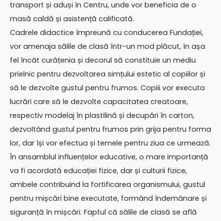
transport și aduși în Centru, unde vor beneficia de o
masă caldă și asistență calificată.
Cadrele didactice împreună cu conducerea Fundației,
vor amenaja sălile de clasă într-un mod plăcut, în așa
fel încât curățenia și decorul să constituie un mediu
prielnic pentru dezvoltarea simțului estetic al copiilor și
să le dezvolte gustul pentru frumos. Copiii vor executa
lucrări care să le dezvolte capacitatea creatoare,
respectiv modelaj în plastilină și decupări în carton,
dezvoltând gustul pentru frumos prin grija pentru forma
lor, dar își vor efectua și temele pentru ziua ce urmează.
În ansamblul influențelor educative, o mare importanță
va fi acordată educației fizice, dar și culturii fizice,
ambele contribuind la fortificarea organismului, gustul
pentru mișcări bine executate, formând îndemânare și
siguranță în mișcări. Faptul că sălile de clasă se află