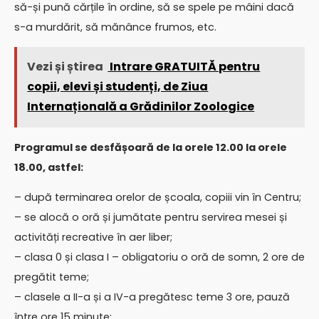
să-și pună cărțile în ordine, să se spele pe mâini dacă
s-a murdărit, să mănânce frumos, etc.
Vezi și știrea
Intrare GRATUITĂ pentru
copii, elevi și studenți, de Ziua
Internațională a Grădinilor Zoologice
Programul se desfășoară de la orele 12.00 la orele
18.00, astfel:
– după terminarea orelor de școala, copiii vin în Centru;
– se alocă o oră și jumătate pentru servirea mesei și
activități recreative în aer liber;
– clasa 0 și clasa I – obligatoriu o oră de somn, 2 ore de
pregătit teme;
– clasele a II-a și a IV-a pregătesc teme 3 ore, pauză
între ore 15 minute;