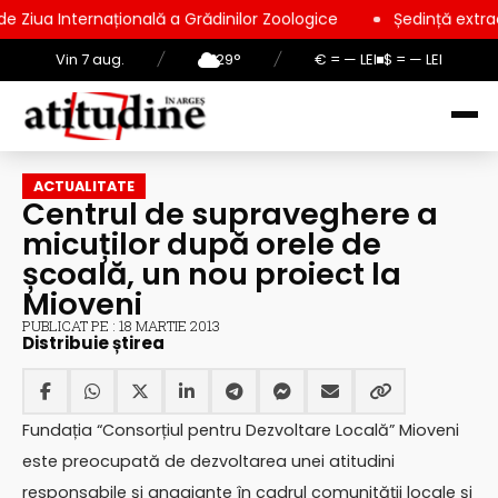
ațională a Grădinilor Zoologice
Ședință extraordinară la Con
Vin 7 aug.
/
29°
/
€ = — LEI
$ = — LEI
ACTUALITATE
Centrul de supraveghere a
micuților după orele de
școală, un nou proiect la
Mioveni
PUBLICAT PE : 18 MARTIE 2013
Distribuie știrea
Fundația “Consorțiul pentru Dezvoltare Locală” Mioveni
este preocupată de dezvoltarea unei atitudini
responsabile și angajante în cadrul comunității locale și