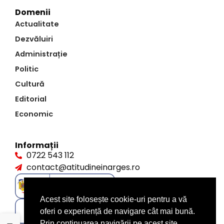
Domenii
Actualitate
Dezvăluiri
Administrație
Politic
Cultură
Editorial
Economic
Informații
0722 543 112
contact@atitudineinarges.ro
Acest site folosește cookie-uri pentru a vă
oferi o experiență de navigare cât mai bună.
Prin continuarea navigării pe acest site,