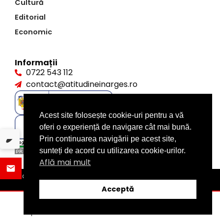
Cultură
Editorial
Economic
Informații
0722 543 112
contact@atitudineinarges.ro
Acest site folosește cookie-uri pentru a vă
oferi o experiență de navigare cât mai bună.
Prin continuarea navigării pe acest site,
sunteți de acord cu utilizarea cookie-urilor.
Află mai mult
©2026 Atitudine în Argeș. Toate drepturile rezervate
design by
XITE.ro
Acceptă
ȘTIRI
DISTRIBUIE
CATEGORII