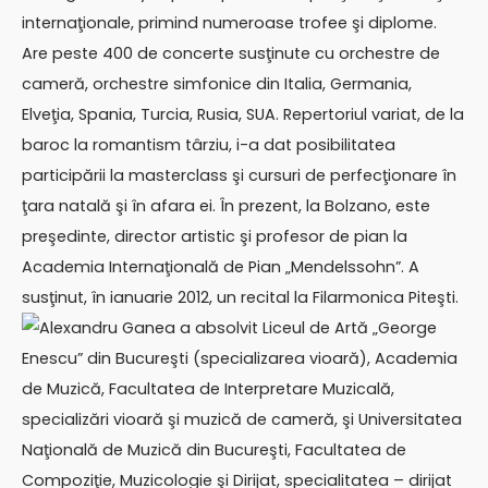
internaţionale, primind numeroase trofee şi diplome.
Are peste 400 de concerte susţinute cu orchestre de
cameră, orchestre simfonice din Italia, Germania,
Elveţia, Spania, Turcia, Rusia, SUA. Repertoriul variat, de la
baroc la romantism târziu, i-a dat posibilitatea
participării la masterclass şi cursuri de perfecţionare în
ţara natală şi în afara ei. În prezent, la Bolzano, este
preşedinte, director artistic şi profesor de pian la
Academia Internaţională de Pian „Mendelssohn”. A
susţinut, în ianuarie 2012, un recital la Filarmonica Piteşti.
Alexandru Ganea a absolvit Liceul de Artă „George
Enescu” din Bucureşti (specializarea vioară), Academia
de Muzică, Facultatea de Interpretare Muzicală,
specializări vioară şi muzică de cameră, şi Universitatea
Naţională de Muzică din Bucureşti, Facultatea de
Compoziţie, Muzicologie şi Dirijat, specialitatea – dirijat