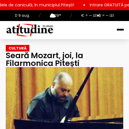
, în municipiul Pitești!
Intrare GRATUITĂ pentru copii, elevi
D 9 aug.
/
29°
/
€ = — LEI
$ = — LEI
CULTURĂ
Seară Mozart, joi, la
Filarmonica Pitești