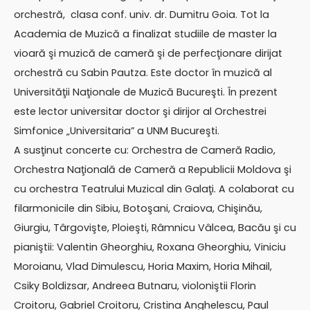
orchestră, clasa conf. univ. dr. Dumitru Goia. Tot la
Academia de Muzică a finalizat studiile de master la
vioară şi muzică de cameră şi de perfecţionare dirijat
orchestră cu Sabin Pautza. Este doctor în muzică al
Universităţii Naţionale de Muzică Bucureşti. În prezent
este lector universitar doctor şi dirijor al Orchestrei
Simfonice „Universitaria” a UNM Bucureşti.
A susţinut concerte cu: Orchestra de Cameră Radio,
Orchestra Naţională de Cameră a Republicii Moldova şi
cu orchestra Teatrului Muzical din Galaţi. A colaborat cu
filarmonicile din Sibiu, Botoşani, Craiova, Chişinău,
Giurgiu, Târgovişte, Ploieşti, Râmnicu Vâlcea, Bacău şi cu
pianiştii: Valentin Gheorghiu, Roxana Gheorghiu, Viniciu
Moroianu, Vlad Dimulescu, Horia Maxim, Horia Mihail,
Csiky Boldizsar, Andreea Butnaru, violoniştii Florin
Croitoru, Gabriel Croitoru, Cristina Anghelescu, Paul