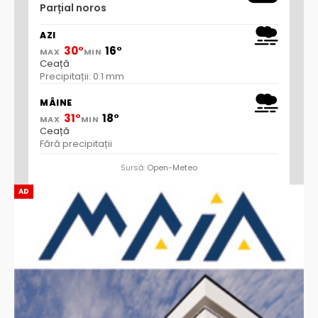
Parțial noros
AZI
30°
16°
MAX
MIN
Ceață
Precipitații: 0.1 mm
MÂINE
31°
18°
MAX
MIN
Ceață
Fără precipitații
Sursă:
Open-Meteo
AD