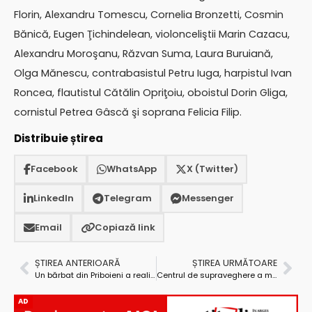
Florin, Alexandru Tomescu, Cornelia Bronzetti, Cosmin
Bănică, Eugen Ţichindelean, violonceliştii Marin Cazacu,
Alexandru Moroşanu, Răzvan Suma, Laura Buruiană,
Olga Mănescu, contrabasistul Petru Iuga, harpistul Ivan
Roncea, flautistul Cătălin Opriţoiu, oboistul Dorin Gliga,
cornistul Petrea Gâscă şi soprana Felicia Filip.
Distribuie știrea
Facebook
WhatsApp
X (Twitter)
LinkedIn
Telegram
Messenger
Email
Copiază link
ȘTIREA ANTERIOARĂ
ȘTIREA URMĂTOARE
Un bărbat din Priboieni a realizat un sistem electromecanic de ridicare, dar el n-a avut curent electric, niciodată, în casă
Centrul de supraveghere a micuților după orele de școală, un nou proiect la Mioveni
AD