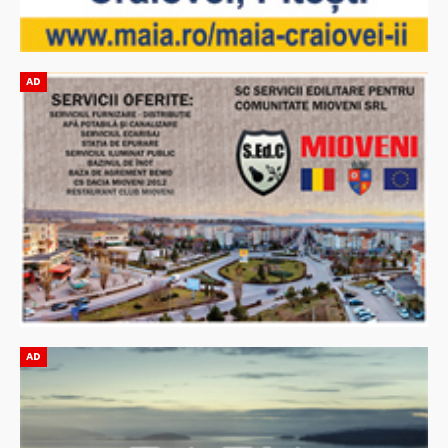
AD
AD