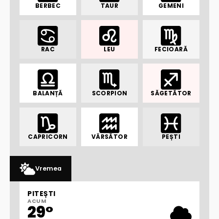
BERBEC
TAUR
GEMENI
RAC
LEU
FECIOARĂ
BALANȚĂ
SCORPION
SĂGETĂTOR
CAPRICORN
VĂRSĂTOR
PEȘTI
Vremea
PITEȘTI
ACUM
29°