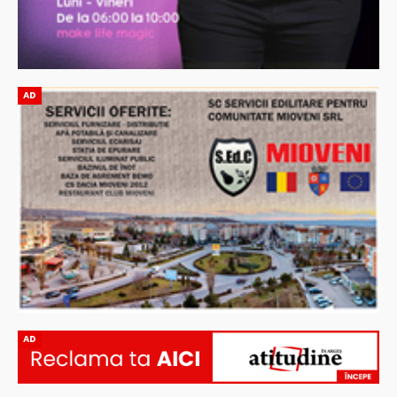
AD
AD