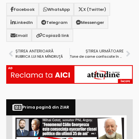
Facebook
WhatsApp
X (Twitter)
LinkedIn
Telegram
Messenger
Email
Copiază link
ȘTIREA ANTERIOARĂ
ȘTIREA URMĂTOARE
RUBRICA LUI NEA MÎNDRUŢĂ
Tone de carne confiscate în Argeș, în perioada sărbătorilor de iarnă
AD
Prima pagină din ZIAR