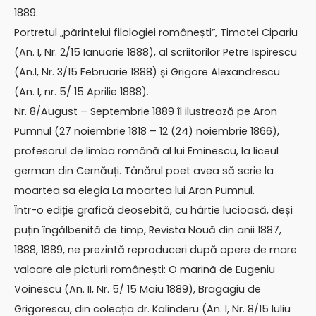
1889.
Portretul „părintelui filologiei românești”, Timotei Cipariu
(An. I, Nr. 2/15 Ianuarie 1888), al scriitorilor Petre Ispirescu
(An.I, Nr. 3/15 Februarie 1888) și Grigore Alexandrescu
(An. I, nr. 5/ 15 Aprilie 1888).
Nr. 8/August – Septembrie 1889 îl ilustrează pe Aron
Pumnul (27 noiembrie 1818 – 12 (24) noiembrie 1866),
profesorul de limba română al lui Eminescu, la liceul
german din Cernăuți. Tânărul poet avea să scrie la
moartea sa elegia La moartea lui Aron Pumnul.
Într-o ediție grafică deosebită, cu hârtie lucioasă, deși
puțin îngălbenită de timp, Revista Nouă din anii 1887,
1888, 1889, ne prezintă reproduceri după opere de mare
valoare ale picturii românești: O marină de Eugeniu
Voinescu (An. II, Nr. 5/ 15 Maiu 1889), Bragagiu de
Grigorescu, din colecția dr. Kalinderu (An. I, Nr. 8/15 Iuliu