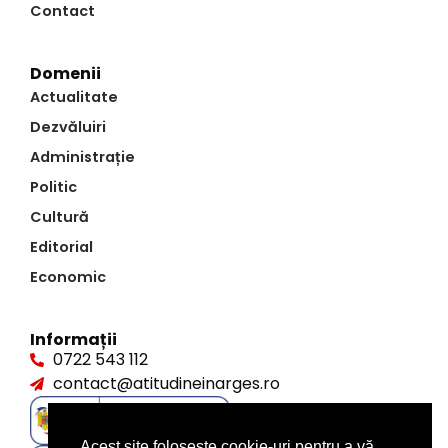
Contact
Domenii
Actualitate
Dezvăluiri
Administrație
Politic
Cultură
Editorial
Economic
Informații
0722 543 112
contact@atitudineinarges.ro
Acest site folosește cookie-uri pentru a vă