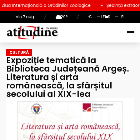
onală a Grădinilor Zoologice
Ședință extraordinară la Consil
Vin 7 aug.
/
29°
/
€ = — LEI
$ = — LEI
CULTURĂ
Expoziție tematică la
Biblioteca Județeană Argeș.
Literatura și arta
românească, la sfârșitul
secolului al XIX-lea