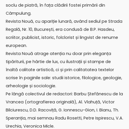
soclu de piatră, în fața clădirii fostei primării din
Câmpulung.
Revista Nouă, cu apariție lunară, având sediul pe Strada
Regală, Nr. 10, București, era condusă de B.P. Hasdeu,
scriitor, publicist, istoric, folclorist și lingvist de renume
european.
Revista Nouă atrage atenția nu doar prin eleganța
tipăriturii, pe hârtie de lux, cu ilustrații și stampe de
înaltă calitate artistică, ci și prin calitatatea textelor
scrise în paginile sale: studii istorice, filologice, geologie,
arheologie și sociologie.
Pe lângă colectivul de redactori: Barbu Ștefănescu de la
Vrancea (ortografierea originală), Al. Vlahuță, Victor
Bilciurescu, D.D. Racoviță, G. Ionnescu-Gion, I. Bianu, Th.
Speranția, mai semnau Radu Rosetti, Petre Ispirescu, V.A.
Urechia, Veronica Micle.