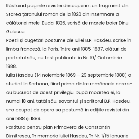
Răsfoind paginile revistei descoperim un fragment din
Starea țăranului român de la 1820 din Insemnare a
călătoriei mele, Buda, 1826, scrisă de marele boier Dinu
Golescu.
Poezii și cugetări postume ale Iuliei B.P. Hasdeu, scrise în
limba franceză, la Paris, între anii 1885-1887, alături de
portretul său, au fost publicate în Nr. 10/ Octombrie
1888.
Iulia Hasdeu (14 noiembrie 1869 – 29 septembrie 1888) a
studiat la Sorbona, fiind prima dintre româncele care s-
au bucurat de acest privilegiu. După moartea ei, la
numai 18 ani, tatăl său, savantul și scriitorul B.P. Hasdeu,
s-a ocupat de opera sa postumă în edițiile revistei din
anii 1888 și 1889.
Partitura pentru pian Primavera de Constantin
Dimitrescu, în memoria Iuliei Hasdeu, în Nr. 1/15 Ianuarie