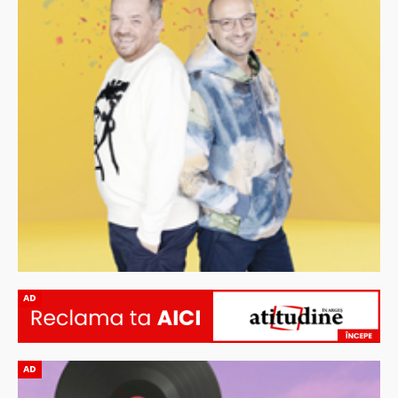
AD
AD