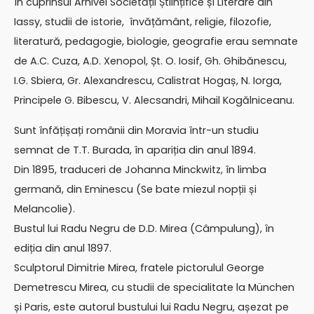
În cuprinsul Arhivei Societății Științifice și Literare din
Iassy, studii de istorie, învățământ, religie, filozofie,
literatură, pedagogie, biologie, geografie erau semnate
de A.C. Cuza, A.D. Xenopol, Șt. O. Iosif, Gh. Ghibănescu,
I.G. Sbiera, Gr. Alexandrescu, Calistrat Hogaș, N. Iorga,
Principele G. Bibescu, V. Alecsandri, Mihail Kogălniceanu.
Sunt înfățișați românii din Moravia într-un studiu
semnat de T.T. Burada, în apariția din anul 1894.
Din 1895, traduceri de Johanna Minckwitz, în limba
germană, din Eminescu (Se bate miezul nopții și
Melancolie).
Bustul lui Radu Negru de D.D. Mirea (Câmpulung), în
ediția din anul 1897.
Sculptorul Dimitrie Mirea, fratele pictorulul George
Demetrescu Mirea, cu studii de specialitate la München
și Paris, este autorul bustului lui Radu Negru, așezat pe