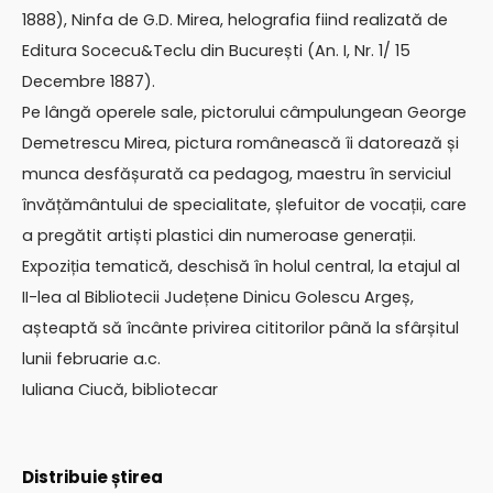
1888), Ninfa de G.D. Mirea, helografia fiind realizată de
Editura Socecu&Teclu din București (An. I, Nr. 1/ 15
Decembre 1887).
Pe lângă operele sale, pictorului câmpulungean George
Demetrescu Mirea, pictura românească îi datorează și
munca desfășurată ca pedagog, maestru în serviciul
învățământului de specialitate, șlefuitor de vocații, care
a pregătit artiști plastici din numeroase generații.
Expoziția tematică, deschisă în holul central, la etajul al
II-lea al Bibliotecii Județene Dinicu Golescu Argeș,
așteaptă să încânte privirea cititorilor până la sfârșitul
lunii februarie a.c.
Iuliana Ciucă, bibliotecar
Distribuie știrea