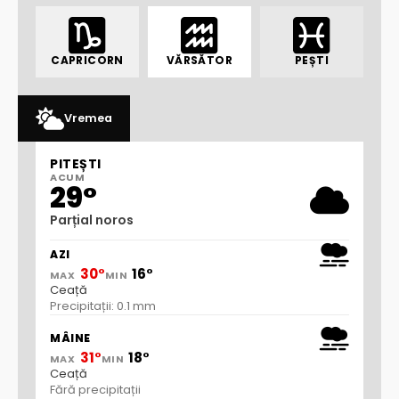
CAPRICORN
VĂRSĂTOR
PEȘTI
Vremea
PITEȘTI
ACUM
29°
Parțial noros
AZI
30°
16°
MAX
MIN
Ceață
Precipitații: 0.1 mm
MÂINE
31°
18°
MAX
MIN
Ceață
Fără precipitații