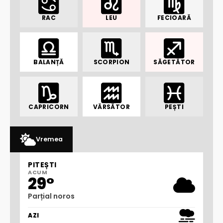
RAC
LEU
FECIOARĂ
BALANȚĂ
SCORPION
SĂGETĂTOR
CAPRICORN
VĂRSĂTOR
PEȘTI
Vremea
PITEȘTI
ACUM
29°
Parțial noros
AZI