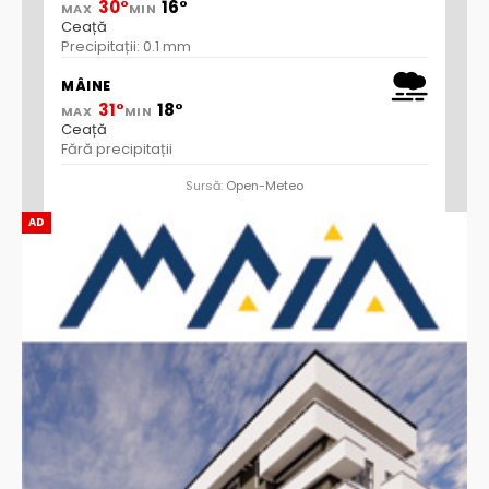
30°
16°
MAX
MIN
Ceață
Precipitații: 0.1 mm
MÂINE
31°
18°
MAX
MIN
Ceață
Fără precipitații
Sursă:
Open-Meteo
AD