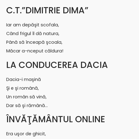
C.T.”DIMITRIE DIMA”
Iar am depăşit scofala,
Când frigul îl dă natura,
Până să înceapă şcoala,
Măcar a-nceput căldura!
LA CONDUCEREA DACIA
Dacia-i maşină
Şi e şi română,
Un român să vină,
Dar să şi rămână…
ÎNVĂŢĂMÂNTUL ONLINE
Era uşor de ghicit,