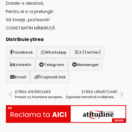
Datele-s aleatorii,
Pentru ei s-a prelungit:
Să înveţe…profesorii!
CONSTANTIN MÎNDRUŢĂ
Distribuie știrea
Facebook
WhatsApp
X (Twitter)
LinkedIn
Telegram
Messenger
Email
Copiază link
ȘTIREA ANTERIOARĂ
ȘTIREA URMĂTOARE
Proiect cu finanțare europeană la Mioveni
Expoziție tematică la Biblioteca Județeană Argeș. Literatura și arta românească, la sfârșitul secolului al XIX-lea
AD