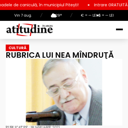
lă, în municipiul Pitești!
Intrare GRATUITĂ pentru copii, ele
Vin 7 aug.
/
29°
/
€ = — LEI
$ = — LEI
CULTURĂ
RUBRICA LUI NEA MÎNDRUŢĂ
PUBLICAT PE : 18 IANUARIE 2021