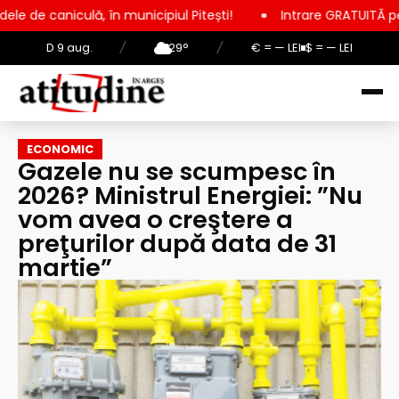
 în municipiul Pitești!
Intrare GRATUITĂ pentru copii, elevi 
D 9 aug.
/
29°
/
€ = — LEI
$ = — LEI
ECONOMIC
Gazele nu se scumpesc în
2026? Ministrul Energiei: ”Nu
vom avea o creştere a
preţurilor după data de 31
martie”