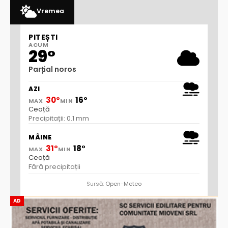
Vremea
PITEȘTI
ACUM
29°
Parțial noros
AZI
30°
16°
MAX
MIN
Ceață
Precipitații: 0.1 mm
MÂINE
31°
18°
MAX
MIN
Ceață
Fără precipitații
Sursă:
Open-Meteo
AD