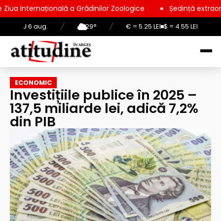
nală a Grădinilor Zoologice
Ședință extraordinară la Consili
J 6 aug.
/
29°
/
€ = 5.25 LEI
$ = 4.55 LEI
ECONOMIC
Investițiile publice în 2025 –
137,5 miliarde lei, adică 7,2%
din PIB