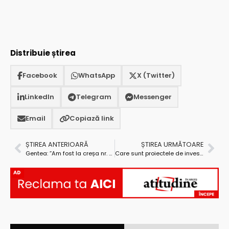
Distribuie știrea
Facebook
WhatsApp
X (Twitter)
LinkedIn
Telegram
Messenger
Email
Copiază link
ȘTIREA ANTERIOARĂ
ȘTIREA URMĂTOARE
Gentea: ”Am fost la creșa nr. 8 din Smeurei și sunt foarte dezamăgit”
Care sunt proiectele de investiții prioritare în 2026 pentru România
AD