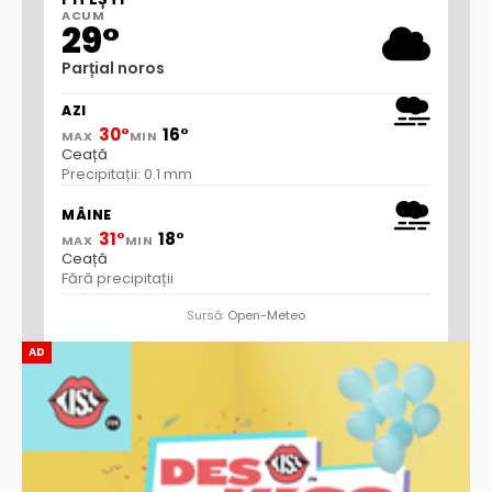
ACUM
29°
Parțial noros
AZI
30°
16°
MAX
MIN
Ceață
Precipitații: 0.1 mm
MÂINE
31°
18°
MAX
MIN
Ceață
Fără precipitații
Sursă:
Open-Meteo
AD