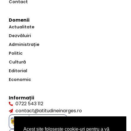
Contact
Domenii
Actualitate
Dezvăluiri
Administrație
Politic
Cultură
Editorial
Economic
Informații
0722 543 112
contact@atitudineinarges.ro
Acest site folosește cookie-uri pentru a vă