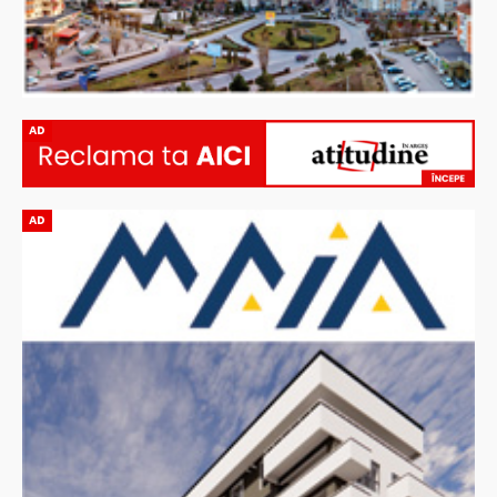
AD
AD