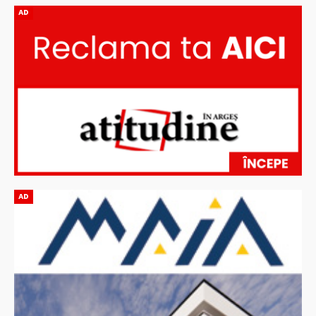
AD
AD