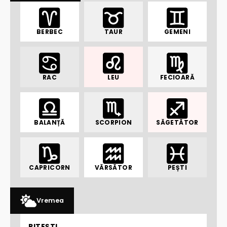
BERBEC
TAUR
GEMENI
RAC
LEU
FECIOARĂ
BALANȚĂ
SCORPION
SĂGETĂTOR
CAPRICORN
VĂRSĂTOR
PEȘTI
Vremea
PITEȘTI