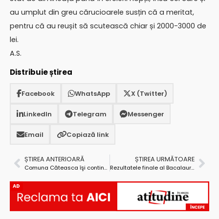
au umplut din greu cărucioarele susțin că a meritat,
pentru că au reușit să scutească chiar și 2000-3000 de
lei.
A.S.
Distribuie știrea
Facebook
WhatsApp
X (Twitter)
LinkedIn
Telegram
Messenger
Email
Copiază link
ȘTIREA ANTERIOARĂ
ȘTIREA URMĂTOARE
Comuna Căteasca îşi continuă procesul de dezvoltare
Rezultatele finale al Bacalaureatului în liceele din Mioveni
AD