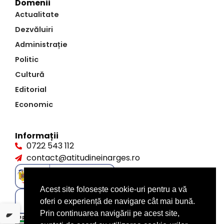
Domenii
Actualitate
Dezvăluiri
Administrație
Politic
Cultură
Editorial
Economic
Informații
0722 543 112
contact@atitudineinarges.ro
Acest site folosește cookie-uri pentru a vă
oferi o experiență de navigare cât mai bună.
Prin continuarea navigării pe acest site,