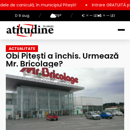
 în municipiul Pitești!
Intrare GRATUITĂ pentru copii, elevi 
D 9 aug.
/
29°
/
€ = — LEI
$ = — LEI
ACTUALITATE
Obi Pitești a închis. Urmează
Mr. Bricolage?