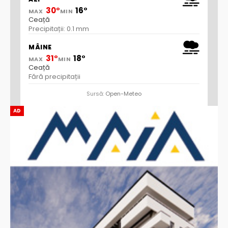
30°
16°
MAX
MIN
Ceață
Precipitații: 0.1 mm
MÂINE
31°
18°
MAX
MIN
Ceață
Fără precipitații
Sursă:
Open-Meteo
AD