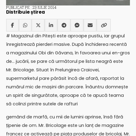
PUBLICAT PE : 23 IULIE 2014
Distribuie știrea
# Magazinul din Pitești este aproape pustiu, iar grupul
înregistrează pierderi masive. După închiderea recentă
a magazinului Obi din Găvana, în favoarea unui en-gros
de… jucării, se pare că următorul pe lista neagră este
Mr. Bricolage. Situat în Prelungirea Craiovei,
supermarketul pare părăsit încă de afară, raportat la
numărul mic de mașini din parcare. Înăuntru domnește
un spirit de singurătate, aproape că te apucă teama
să colinzi printre sutele de rafturi
gemând de marfă, cu mii de lumini aprinse, însă fără
țipenie de om. Mr. Bricolage este un lanț de magazine
francez ce activează pe piața produselor de bricolaj. Mr.