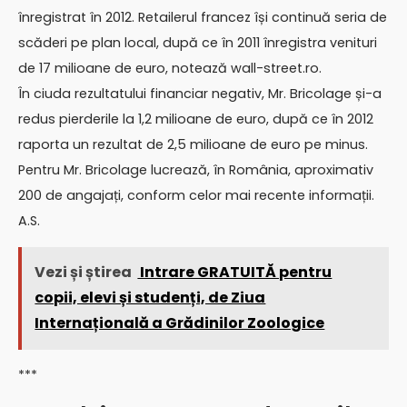
înregistrat în 2012. Retailerul francez își continuă seria de
scăderi pe plan local, după ce în 2011 înregistra venituri
de 17 milioane de euro, notează wall-street.ro.
În ciuda rezultatului financiar negativ, Mr. Bricolage și-a
redus pierderile la 1,2 milioane de euro, după ce în 2012
raporta un rezultat de 2,5 milioane de euro pe minus.
Pentru Mr. Bricolage lucrează, în România, aproximativ
200 de angajați, conform celor mai recente informații.
A.S.
Vezi și știrea
Intrare GRATUITĂ pentru
copii, elevi și studenți, de Ziua
Internațională a Grădinilor Zoologice
***