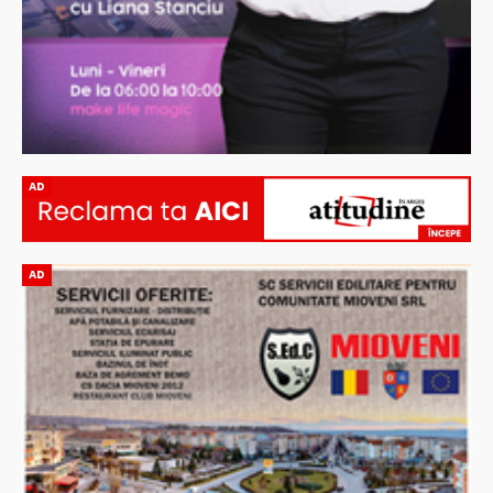
AD
AD