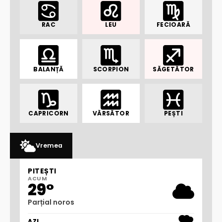
RAC
LEU
FECIOARĂ
BALANȚĂ
SCORPION
SĂGETĂTOR
CAPRICORN
VĂRSĂTOR
PEȘTI
Vremea
PITEȘTI
ACUM
29°
Parțial noros
AZI