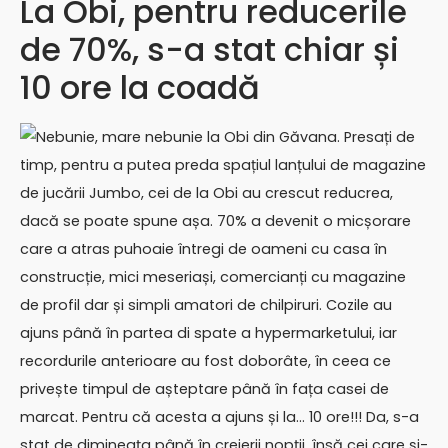
La Obi, pentru reducerile
de 70%, s-a stat chiar și
10 ore la coadă
Nebunie, mare nebunie la Obi din Găvana. Presați de
timp, pentru a putea preda spațiul lanțului de magazine
de jucării Jumbo, cei de la Obi au crescut reducrea,
dacă se poate spune așa. 70% a devenit o micșorare
care a atras puhoaie întregi de oameni cu casa în
construcție, mici meseriași, comercianți cu magazine
de profil dar și simpli amatori de chilpiruri. Cozile au
ajuns până în partea di spate a hypermarketului, iar
recordurile anterioare au fost doborâte, în ceea ce
privește timpul de așteptare până în fața casei de
marcat. Pentru că acesta a ajuns și la… 10 ore!!! Da, s-a
stat de dimineața până în creierii nopții, însă cei care și-