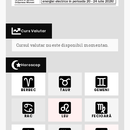
Curs Valutar
Cursul valutar nu este disponibil momentan.
Horoscop
BERBEC
TAUR
GEMENI
RAC
LEU
FECIOARĂ