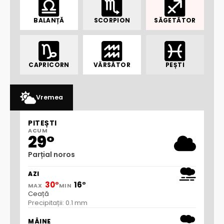
BALANȚĂ
SCORPION
SĂGETĂTOR
CAPRICORN
VĂRSĂTOR
PEȘTI
Vremea
PITEȘTI
ACUM
29°
Parțial noros
AZI
30°
16°
MAX
MIN
Ceață
Precipitații: 0.1 mm
MÂINE