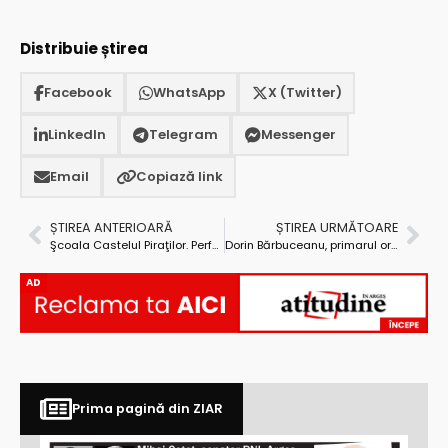
Distribuie știrea
Facebook
WhatsApp
X (Twitter)
LinkedIn
Telegram
Messenger
Email
Copiază link
ȘTIREA ANTERIOARĂ
ȘTIREA URMĂTOARE
Şcoala Castelul Piraţilor. Performanţele şcolare ale copiilor care ne-au trecut pragul sunt cele care ne recomandă
Dorin Bărbuceanu, primarul oraşului Ştefăneşti: ”Bugetul pentru 2015 este mai mic faţă de cel din anul 2014 cu circa 15 miliarde lei vechi”
AD
Prima pagină din ZIAR