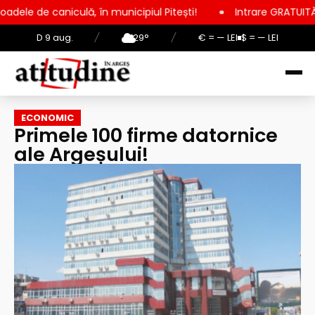
lă, în municipiul Pitești!
Intrare GRATUITĂ pentru copii, ele
D 9 aug.
/
29°
/
€ = — LEI
$ = — LEI
ECONOMIC
Primele 100 firme datornice
ale Argeșului!