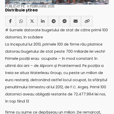
PUBLICAT PE : 9 FEBRUARIE 2015
Distribuie știrea
# Sumele datorate bugetului de stat de către primii 100
datornici, în scădere
La începutul lui 2013, primele 100 de firme rău platnice
datorau bugetului de stat peste 700 miliarde lei vechi!
Primele poziții erau ocupate – în mod constant în
ultimii doi ani – de Alprom și Prointermed. Pe poziția a
treia se situa Waterleau Group, cu peste un milion de
euro restanți, detronând astfel locul ocupat, la sfârșitul
penultimului trimestru al lui 2012, de F.C. Argeș. Primii 100
datornici aveau obligații restante de 72.477.994 lei noi,
în top fiind 13
firme cu sume ce depășeau un milion. De remarcat,