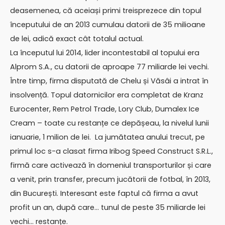
deasemenea, că aceiași primi treisprezece din topul
începutului de an 2013 cumulau datorii de 35 milioane
de lei, adică exact cât totalul actual.
La începutul lui 2014, lider incontestabil al topului era
Alprom S.A., cu datorii de aproape 77 miliarde lei vechi.
Între timp, firma disputată de Chelu și Văsâi a intrat în
insolvență. Topul datornicilor era completat de Kranz
Eurocenter, Rem Petrol Trade, Lory Club, Dumalex Ice
Cream – toate cu restanțe ce depășeau, la nivelul lunii
ianuarie, 1 milion de lei. La jumătatea anului trecut, pe
primul loc s-a clasat firma Iribog Speed Construct S.R.L.,
firmă care activează în domeniul transporturilor și care
a venit, prin transfer, precum jucătorii de fotbal, în 2013,
din București. Interesant este faptul că firma a avut
profit un an, după care… tunul de peste 35 miliarde lei
vechi… restanțe.