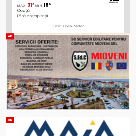
31°
18°
MAX
MIN
Ceață
Fără precipitații
Sursă:
Open-Meteo
AD
AD