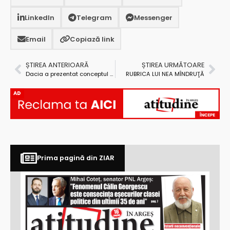
LinkedIn
Telegram
Messenger
Email
Copiază link
ȘTIREA ANTERIOARĂ
ȘTIREA URMĂTOARE
Dacia a prezentat conceptul superb al unei mașini de teren
RUBRICA LUI NEA MÎNDRUŢĂ
AD
Prima pagină din ZIAR