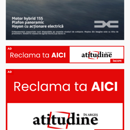
AD
AD