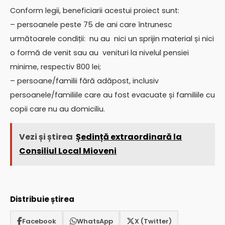
Conform legii, beneficiarii acestui proiect sunt:
– persoanele peste 75 de ani care întrunesc
următoarele condiții: nu au nici un sprijin material și nici
o formă de venit sau au venituri la nivelul pensiei
minime, respectiv 800 lei;
– persoane/familii fără adăpost, inclusiv
persoanele/familiile care au fost evacuate și familiile cu
copii care nu au domiciliu.
Vezi și știrea
Ședință extraordinară la
Consiliul Local Mioveni
Distribuie știrea
Facebook
WhatsApp
X (Twitter)