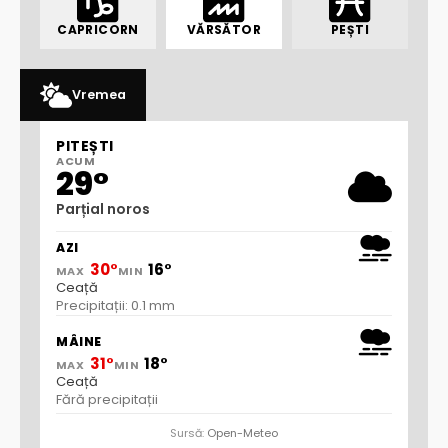
CAPRICORN
VĂRSĂTOR
PEȘTI
Vremea
PITEȘTI
ACUM
29°
Parțial noros
AZI
30°
16°
MAX
MIN
Ceață
Precipitații: 0.1 mm
MÂINE
31°
18°
MAX
MIN
Ceață
Fără precipitații
Sursă:
Open-Meteo