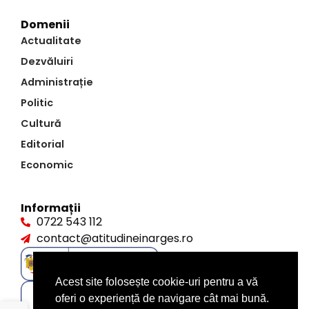
Domenii
Actualitate
Dezvăluiri
Administrație
Politic
Cultură
Editorial
Economic
Informații
0722 543 112
contact@atitudineinarges.ro
Acest site folosește cookie-uri pentru a vă
oferi o experiență de navigare cât mai bună.