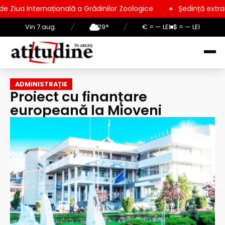
ernațională a Grădinilor Zoologice
Ședință extraordinară la 
Vin 7 aug.
/
29°
/
€ = — LEI
$ = — LEI
ADMINISTRAȚIE
Proiect cu finanțare
europeană la Mioveni