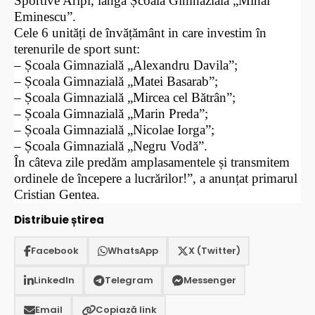
Sportive Aripi, lângă Școala Gimnazială „Mihai
Eminescu”.
Cele 6 unități de învățământ in care investim în
terenurile de sport sunt:
– Școala Gimnazială „Alexandru Davila”;
– Școala Gimnazială „Matei Basarab”;
– Școala Gimnazială „Mircea cel Bătrân”;
– Școala Gimnazială „Marin Preda”;
– Școala Gimnazială „Nicolae Iorga”;
– Școala Gimnazială „Negru Vodă”.
În câteva zile predăm amplasamentele și transmitem
ordinele de începere a lucrărilor!”, a anunțat primarul
Cristian Gentea.
Distribuie știrea
Facebook
WhatsApp
X (Twitter)
LinkedIn
Telegram
Messenger
Email
Copiază link