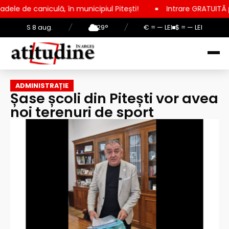
lă, în municipiul Pitești!
Intrare GRATUITĂ pentru copii, el
S 8 aug.
/
29°
/
€ = — LEI
$ = — LEI
ADMINISTRAȚIE
Șase școli din Pitești vor avea
noi terenuri de sport