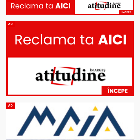
AD
AD