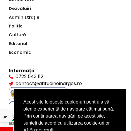
Dezvăluiri
Administrație
Politic
Cultură
Editorial
Economic
Informații
0722 543 112
contact@atitudineinarges.ro
Acest site folosește cookie-uri pentru a vă
oferi o experiență de navigare cât mai bună.
Prin continuarea navigării pe acest site,
sunteți de acord cu utilizarea cookie-urilor.
Află mai mult