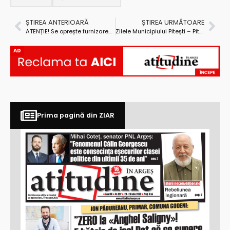
ȘTIREA ANTERIOARĂ
ȘTIREA URMĂTOARE
ATENȚIE! Se oprește furnizarea apei potabile în Pitești!
Zilele Municipiului Pitești – Pitești Fest, ediția a 34-a: o lună de evenimente pentru toate gusturile!
AD
Prima pagină din ZIAR