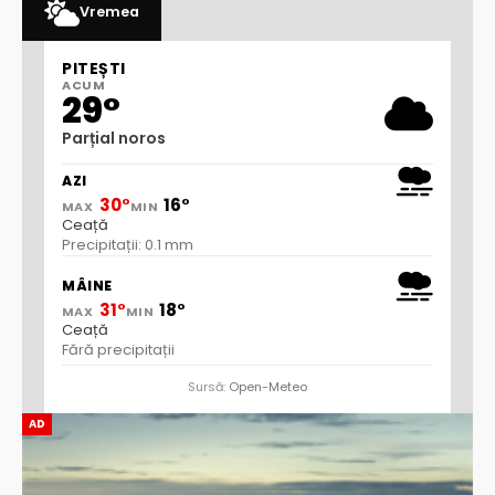
Vremea
PITEȘTI
ACUM
29°
Parțial noros
AZI
30°
16°
MAX
MIN
Ceață
Precipitații: 0.1 mm
MÂINE
31°
18°
MAX
MIN
Ceață
Fără precipitații
Sursă:
Open-Meteo
AD