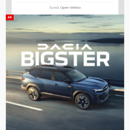
Sursă:
Open-Meteo
AD