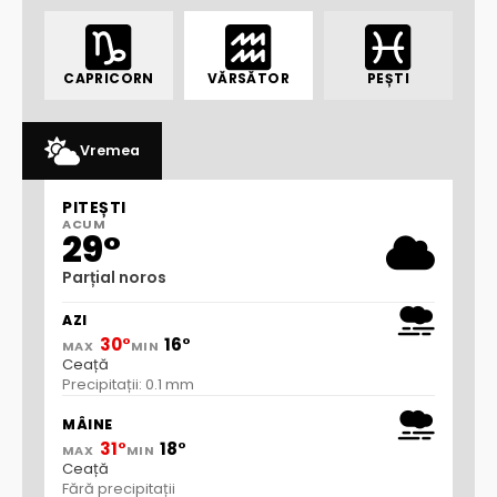
CAPRICORN
VĂRSĂTOR
PEȘTI
Vremea
PITEȘTI
ACUM
29°
Parțial noros
AZI
30°
16°
MAX
MIN
Ceață
Precipitații: 0.1 mm
MÂINE
31°
18°
MAX
MIN
Ceață
Fără precipitații