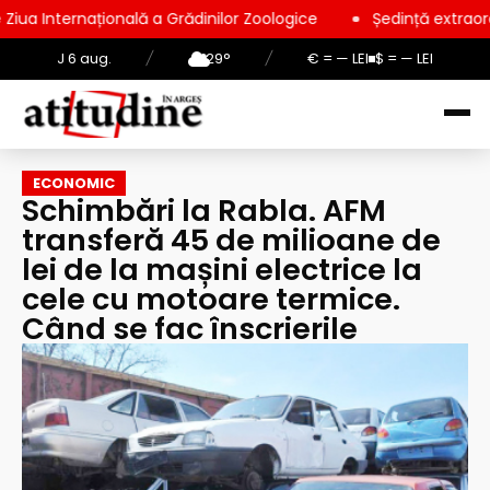
ală a Grădinilor Zoologice
Ședință extraordinară la Consiliu
J 6 aug.
/
29°
/
€ = — LEI
$ = — LEI
ECONOMIC
Schimbări la Rabla. AFM
transferă 45 de milioane de
lei de la mașini electrice la
cele cu motoare termice.
Când se fac înscrierile