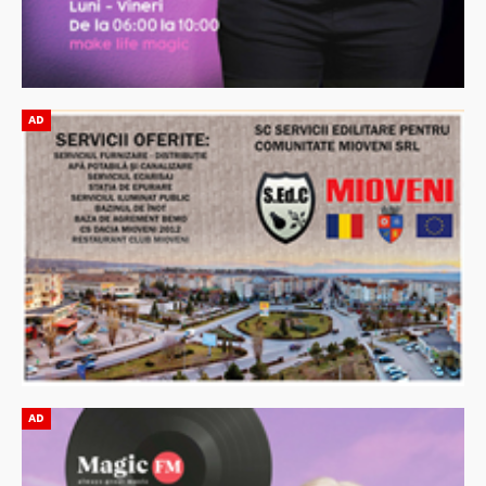
AD
AD