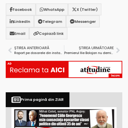
Facebook
WhatsApp
X (Twitter)
LinkedIn
Telegram
Messenger
Email
Copiază link
ȘTIREA ANTERIOARĂ
ȘTIREA URMĂTOARE
Raport pe dosarele din instanță mai vechi de opt ani
Premierul Ilie Bolojan nu demisionează!
AD
Prima pagină din ZIAR