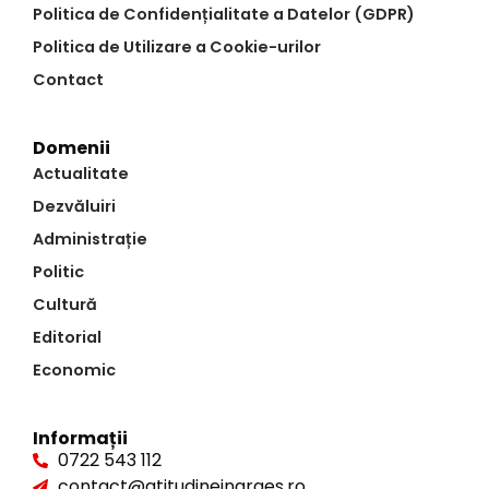
Politica de Confidențialitate a Datelor (GDPR)
Politica de Utilizare a Cookie-urilor
Contact
Domenii
Actualitate
Dezvăluiri
Administrație
Politic
Cultură
Editorial
Economic
Informații
0722 543 112
contact@atitudineinarges.ro