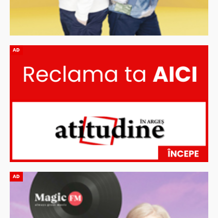
AD
AD