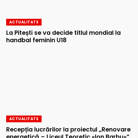
ACTUALITATE
La Pitești se va decide titlul mondial la
handbal feminin U18
ACTUALITATE
Recepția lucrărilor la proiectul „Renovare
energetică – Liceul Teoretic «Ion Barbu»”