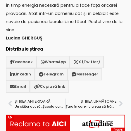
în timp energia necesară pentru a face faţă oricărei
provocări. Atât într-un domeniu cât şi în celălalt este
nevoie de pasiunea lucrului bine făcut. Restul vine de la
sine…
Lucian GHERGUŞ
Distribuie știrea
Facebook
WhatsApp
X (Twitter)
LinkedIn
Telegram
Messenger
Email
Copiază link
ȘTIREA ANTERIOARĂ
ȘTIREA URMĂTOARE
Un cititor acuză…Şcoala construită «cu cântec» la Pojorâta-Lereşti alimentează acuzaţii grave
Țara în care nu vreau să trăiesc
AD