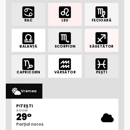
RAC
LEU
FECIOARĂ
BALANȚĂ
SCORPION
SĂGETĂTOR
CAPRICORN
VĂRSĂTOR
PEȘTI
Vremea
PITEȘTI
ACUM
29°
Parțial noros