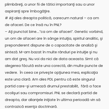
plimbăreţi, a unor fii de tătici importanţi sau a unor
aspiranţi spre îmbogăţire.
# Aţi ales dreapta politică, oarecum natural – ca om
de afaceri. De ce însă nu în PNL?
– Aţi punctat bine….”ca om de afaceri”. Genetic vorbind,
un om de afaceri are în sânge intuiţia, spiritul analitic, şi
preponderent dispune de o capacitate de analiză şi
sinteză. M-am bazat în multe rânduri pe intuiţie şi nu
am dat greş. Nu voi da nici de data aceasta. Simt că
alegerea făcută este una corectă, din multe puncte de
vedere. În ceea ce priveşte opţiunea mea, explicaţia
este una clară. Am ales PDL pentru că este singurul
partid care-şi urmează drumul prestabilit, fără a face
ocolişuri sau compromisuri. PNL se declară partid de
dreapta, dar alianţele iniţiate în ultima perioadă vin să
contrazică esenţa doctrinară.