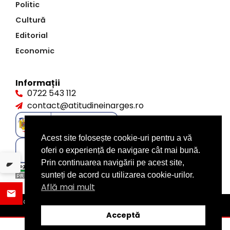
Politic
Cultură
Editorial
Economic
Informații
0722 543 112
contact@atitudineinarges.ro
Acest site folosește cookie-uri pentru a vă
oferi o experiență de navigare cât mai bună.
Prin continuarea navigării pe acest site,
sunteți de acord cu utilizarea cookie-urilor.
Află mai mult
©2026 Atitudine în Argeș. Toate drepturile rezervate
design by
XITE.ro
Acceptă