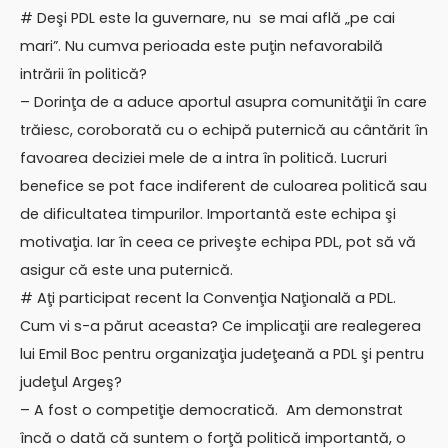
# Deşi PDL este la guvernare, nu se mai află „pe cai
mari”. Nu cumva perioada este puţin nefavorabilă
intrării în politică?
– Dorinţa de a aduce aportul asupra comunităţii în care
trăiesc, coroborată cu o echipă puternică au cântărit în
favoarea deciziei mele de a intra în politică. Lucruri
benefice se pot face indiferent de culoarea politică sau
de dificultatea timpurilor. Importantă este echipa şi
motivaţia. Iar în ceea ce priveşte echipa PDL, pot să vă
asigur că este una puternică.
# Aţi participat recent la Convenţia Naţională a PDL.
Cum vi s-a părut aceasta? Ce implicaţii are realegerea
lui Emil Boc pentru organizaţia judeţeană a PDL şi pentru
judeţul Argeş?
– A fost o competiţie democratică. Am demonstrat
încă o dată că suntem o forţă politică importantă, o