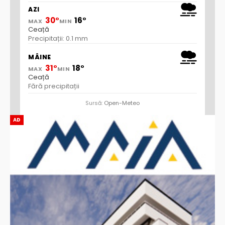
AZI
30°
16°
MAX
MIN
Ceață
Precipitații: 0.1 mm
MÂINE
31°
18°
MAX
MIN
Ceață
Fără precipitații
Sursă:
Open-Meteo
AD