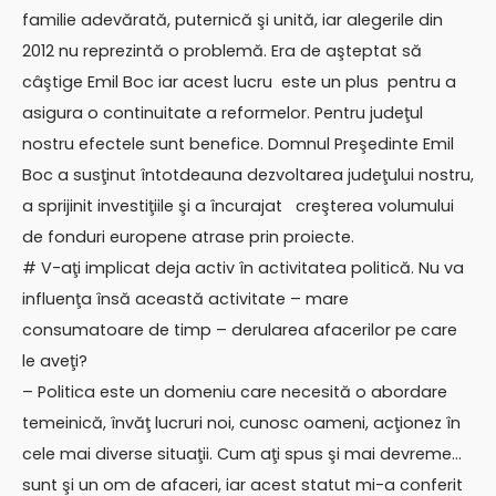
familie adevărată, puternică şi unită, iar alegerile din
2012 nu reprezintă o problemă. Era de aşteptat să
câştige Emil Boc iar acest lucru este un plus pentru a
asigura o continuitate a reformelor. Pentru judeţul
nostru efectele sunt benefice. Domnul Preşedinte Emil
Boc a susţinut întotdeauna dezvoltarea judeţului nostru,
a sprijinit investiţiile şi a încurajat creşterea volumului
de fonduri europene atrase prin proiecte.
# V-aţi implicat deja activ în activitatea politică. Nu va
influenţa însă această activitate – mare
consumatoare de timp – derularea afacerilor pe care
le aveţi?
– Politica este un domeniu care necesită o abordare
temeinică, învăţ lucruri noi, cunosc oameni, acţionez în
cele mai diverse situaţii. Cum aţi spus şi mai devreme…
sunt şi un om de afaceri, iar acest statut mi-a conferit