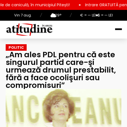
 municipiul Pitești!
Intrare GRATUITĂ pentru copii, elevi și
Vin 7 aug.
/
29°
/
€ = — LEI
$ = — LEI
POLITIC
„Am ales PDL pentru că este
singurul partid care-şi
urmează drumul prestabilit,
fără a face ocolişuri sau
compromisuri”