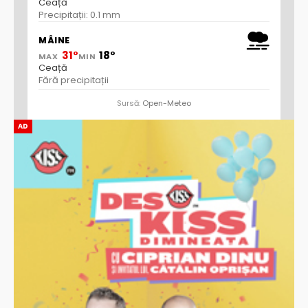
Ceață
Precipitații: 0.1 mm
MÂINE
31°
18°
MAX
MIN
Ceață
Fără precipitații
Sursă:
Open-Meteo
AD