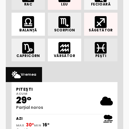
RAC
LEU
FECIOARĂ
BALANȚĂ
SCORPION
SĂGETĂTOR
CAPRICORN
VĂRSĂTOR
PEȘTI
Vremea
PITEȘTI
ACUM
29°
Parțial noros
AZI
30°
16°
MAX
MIN