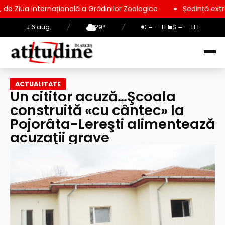
ațională a Grădinilor Zoologice
Ședință extraordinară la Con
J 6 aug.
/
29°
/
€ = — LEI
$ = — LEI
ACTUALITATE
Un cititor acuză…Şcoala
construită «cu cântec» la
Pojorâta-Lereşti alimentează
acuzaţii grave