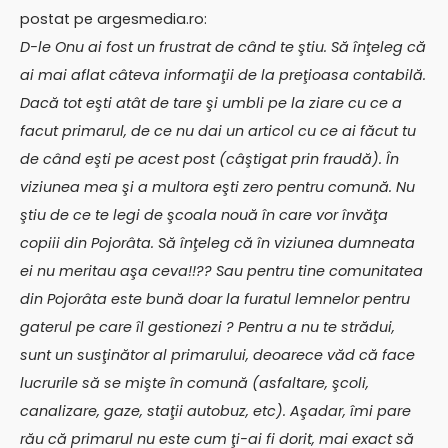
postat pe argesmedia.ro:
D-le Onu ai fost un frustrat de când te ştiu. Să înţeleg că
ai mai aflat câteva informaţii de la preţioasa contabilă.
Dacă tot eşti atât de tare şi umbli pe la ziare cu ce a
facut primarul, de ce nu dai un articol cu ce ai făcut tu
de când eşti pe acest post (câştigat prin fraudă). În
viziunea mea şi a multora eşti zero pentru comună. Nu
ştiu de ce te legi de şcoala nouă în care vor învăţa
copiii din Pojorâta. Să înţeleg că în viziunea dumneata
ei nu meritau aşa ceva!!?? Sau pentru tine comunitatea
din Pojorâta este bună doar la furatul lemnelor pentru
gaterul pe care îl gestionezi ? Pentru a nu te strădui,
sunt un susţinător al primarului, deoarece văd că face
lucrurile să se mişte în comună (asfaltare, şcoli,
canalizare, gaze, staţii autobuz, etc). Aşadar, îmi pare
rău că primarul nu este cum ţi-ai fi dorit, mai exact să