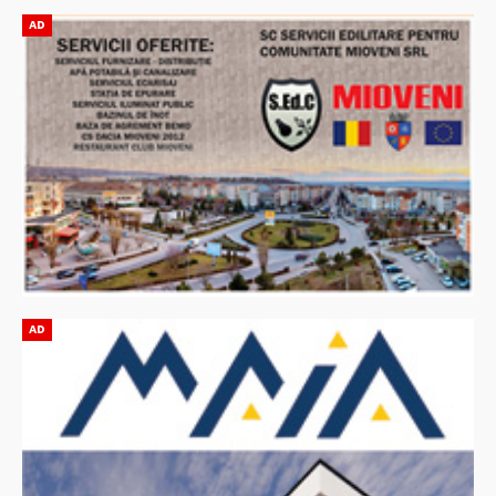
AD
AD