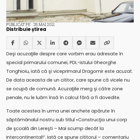
PUBLICAT PE : 25 MAI 2011
Distribuie știrea
Deşi acuzaţiile despre care vorbim erau adresate în
special primarului comunei, PDL-istului Gheorghe
Tonghioiu, iată că şi viceprimarul Dragomir este acuzat.
De data aceasta de un cititor, care spune că vicele nu
se ocupă de comună. Acuzaţiile merg şi către zone
penale, nu le luăm însă în calcul fără a fi dovedite.
Toate acestea în urma unei anchete apărute în
săptămânalul nostru sub titlul «Construcţia unui corp
de şcoală din Lereşti – Mai scump decât la
Intercontinental!”. Iată ce spune cititorul – comentariu