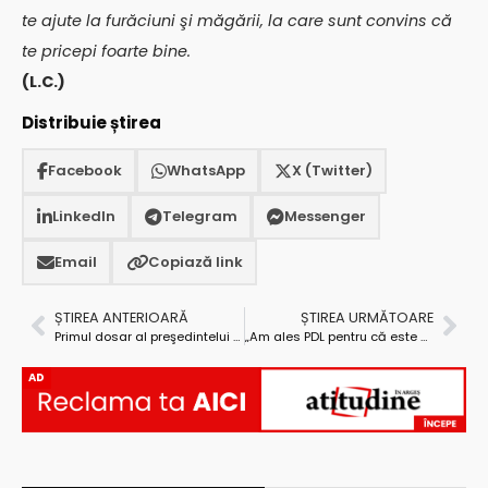
te ajute la furăciuni şi măgării, la care sunt convins că
te pricepi foarte bine.
(L.C.)
Distribuie știrea
Facebook
WhatsApp
X (Twitter)
LinkedIn
Telegram
Messenger
Email
Copiază link
ȘTIREA ANTERIOARĂ
ȘTIREA URMĂTOARE
Primul dosar al preşedintelui C.J. Argeş, Constantin Nicolescu, a fost înaintat justiţiei
„Am ales PDL pentru că este singurul partid care-şi urmează drumul prestabilit, fără a face ocolişuri sau compromisuri”
AD