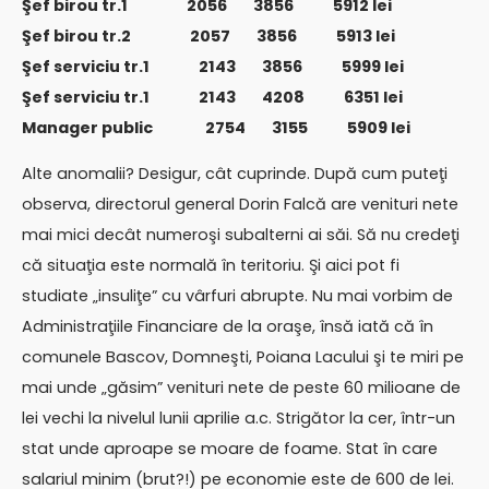
Şef birou tr.1 2056 3856 5912 lei
Şef birou tr.2 2057 3856 5913 lei
Şef serviciu tr.1 2143 3856 5999 lei
Şef serviciu tr.1 2143 4208 6351 lei
Manager public 2754 3155 5909 lei
Alte anomalii? Desigur, cât cuprinde. După cum puteţi
observa, directorul general Dorin Falcă are venituri nete
mai mici decât numeroşi subalterni ai săi. Să nu credeţi
că situaţia este normală în teritoriu. Şi aici pot fi
studiate „insuliţe” cu vârfuri abrupte. Nu mai vorbim de
Administraţiile Financiare de la oraşe, însă iată că în
comunele Bascov, Domneşti, Poiana Lacului şi te miri pe
mai unde „găsim” venituri nete de peste 60 milioane de
lei vechi la nivelul lunii aprilie a.c. Strigător la cer, într-un
stat unde aproape se moare de foame. Stat în care
salariul minim (brut?!) pe economie este de 600 de lei.