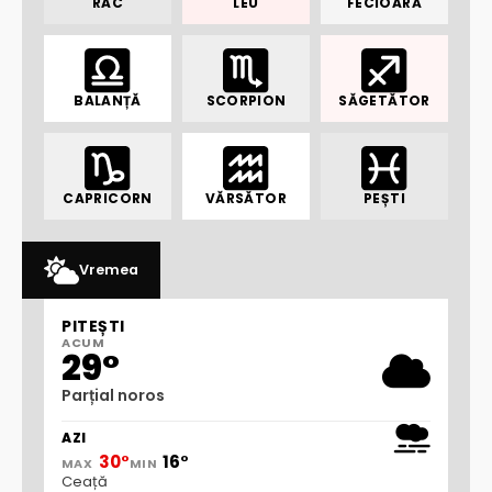
RAC
LEU
FECIOARĂ
BALANȚĂ
SCORPION
SĂGETĂTOR
CAPRICORN
VĂRSĂTOR
PEȘTI
Vremea
PITEȘTI
ACUM
29°
Parțial noros
AZI
30°
16°
MAX
MIN
Ceață