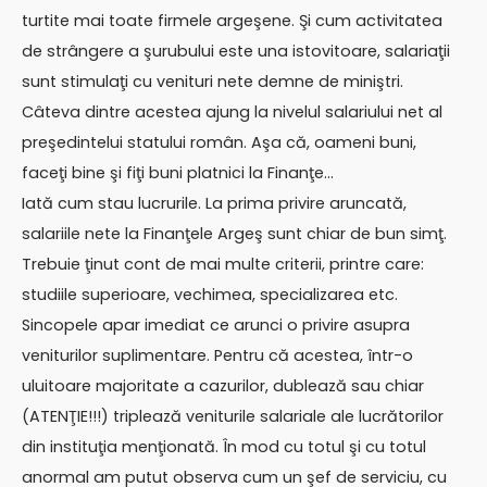
turtite mai toate firmele argeşene. Şi cum activitatea
de strângere a şurubului este una istovitoare, salariaţii
sunt stimulaţi cu venituri nete demne de miniştri.
Câteva dintre acestea ajung la nivelul salariului net al
preşedintelui statului român. Aşa că, oameni buni,
faceţi bine şi fiţi buni platnici la Finanţe…
Iată cum stau lucrurile. La prima privire aruncată,
salariile nete la Finanţele Argeş sunt chiar de bun simţ.
Trebuie ţinut cont de mai multe criterii, printre care:
studiile superioare, vechimea, specializarea etc.
Sincopele apar imediat ce arunci o privire asupra
veniturilor suplimentare. Pentru că acestea, într-o
uluitoare majoritate a cazurilor, dublează sau chiar
(ATENŢIE!!!) triplează veniturile salariale ale lucrătorilor
din instituţia menţionată. În mod cu totul şi cu totul
anormal am putut observa cum un şef de serviciu, cu