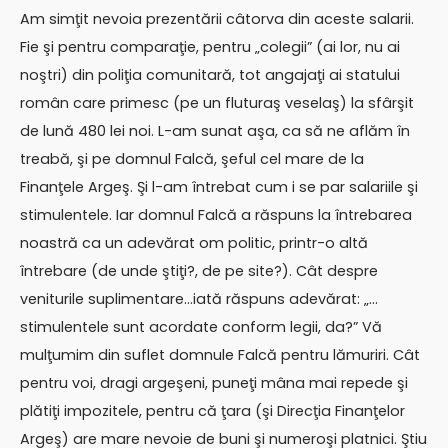
Am simţit nevoia prezentării câtorva din aceste salarii.
Fie şi pentru comparaţie, pentru „colegii” (ai lor, nu ai
noştri) din poliţia comunitară, tot angajaţi ai statului
român care primesc (pe un fluturaş veselaş) la sfârşit
de lună 480 lei noi. L-am sunat aşa, ca să ne aflăm în
treabă, şi pe domnul Falcă, şeful cel mare de la
Finanţele Argeş. Şi l-am întrebat cum i se par salariile şi
stimulentele. Iar domnul Falcă a răspuns la întrebarea
noastră ca un adevărat om politic, printr-o altă
întrebare (de unde ştiţi?, de pe site?). Cât despre
veniturile suplimentare…iată răspuns adevărat: „…
stimulentele sunt acordate conform legii, da?” Vă
mulţumim din suflet domnule Falcă pentru lămuriri. Cât
pentru voi, dragi argeşeni, puneţi mâna mai repede şi
plătiţi impozitele, pentru că ţara (şi Direcţia Finanţelor
Argeş) are mare nevoie de buni şi numeroşi platnici. Ştiu