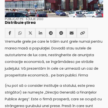
PUBLICAT PE : 6 IULIE 2010
Distribuie știrea
Vremurile grele pe care le trăim sunt grele numai pentru
marea masă a populaţiei. Dovadă stau sutele de
autoturisme de lux care, nestingherite de anunţata
contracţie economică, se îngrămădesc pe străzile
judeţului. Vă prezentăm în cele ce urmează un caz de
prosperitate economică… pe bani publici. Firma
(nu pot să o consider instituţie a statului, este prea
strigător) se numeşte „Direcţia Generală a Finanţelor
Publice Argeş”. Este o firmă prosperă, care se ocupă cu
strângerea şurubului unei prese. Presă în care sunt