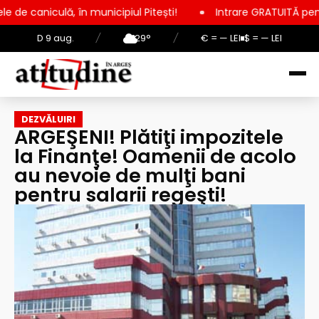
, în municipiul Pitești!
Intrare GRATUITĂ pentru copii, elevi
D 9 aug.
/
29°
/
€ = — LEI
$ = — LEI
DEZVĂLUIRI
ARGEŞENI! Plătiţi impozitele
la Finanţe! Oamenii de acolo
au nevoie de mulţi bani
pentru salarii regeşti!