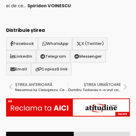
ei de ce…
Spiridon VOINESCU
Distribuie știrea
Facebook
WhatsApp
X (Twitter)
LinkedIn
Telegram
Messenger
Email
Copiază link
ȘTIREA ANTERIOARĂ
ȘTIREA URMĂTOARE
Nesomnul lui Ceauşescu: Ce afaceri mai face neamu’ lui Crăciun Stelică în vila de la Miceşti
Dumitru Tudosoiu n-a vrut ca UNPR să primească sediu de la Primăria Piteşti
AD