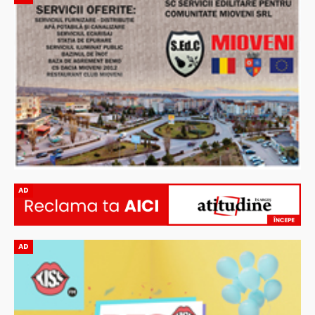
AD
AD