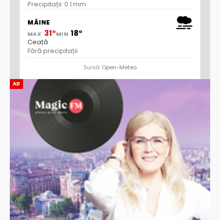
Precipitații: 0.1 mm
MÂINE
31°
18°
MAX
MIN
Ceață
Fără precipitații
Sursă:
Open-Meteo
AD