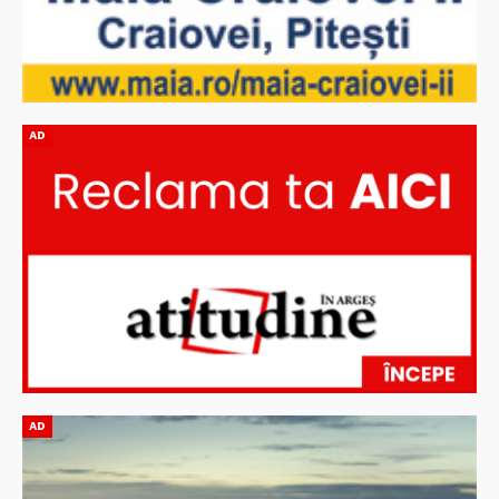
AD
AD