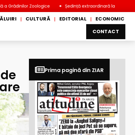
ilor Zoologice
Ședință extraordinară la Consiliul Local Miov
ĂLUIRI
CULTURĂ
EDITORIAL
ECONOMIC
|
|
|
CONTACT
 de
Prima pagină din ZIAR
tare