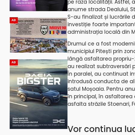
pe raza localității. Astfel
anume strada Dealului, Stra
S-au finalizat și lucrăril
AD
investiție foarte importa
administrația locală din M
Drumul ce a fost moderniz
municipiul Pitești prin zo
lângă asfaltarea propriu-z
AD
au realizat subtraversări 
În paralel, au continuat in
introdusă conducta de ali
satul Moșoaia. Pentru anul
în principal, în asfaltare
asfalta străzile Stoenari,
Vor continua lu