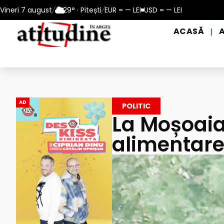
perioadele de caniculă, în municipiul Pitești!
Vineri 7 august
/
29° · Pitești
/
EUR = — LEI
USD = — LEI
Intrare GRATUI
ACASĂ
|
AD
POLITIC
La Moșoaia 
alimentare 