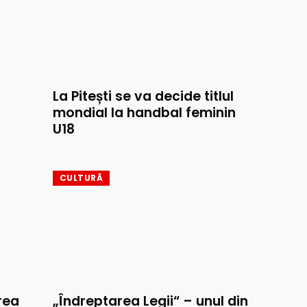
La Pitești se va decide titlul
mondial la handbal feminin
U18
CULTURĂ
rea
„Îndreptarea Legii“ – unul din