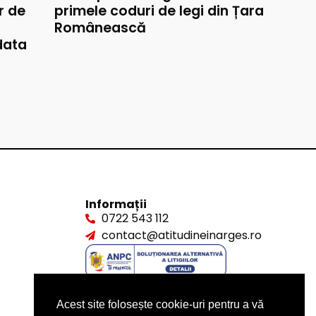
r de
primele coduri de legi din Țara
Românească
data
Informații
0722 543 112
contact@atitudineinarges.ro
Acest site folosește cookie-uri pentru a vă