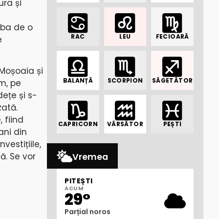
ura și
orba de o
RAC
LEU
FECIOARĂ
e
Moșoaia și
BALANȚĂ
SCORPION
SĂGETĂTOR
um, pe
dețe și s-
zată.
 fiind
CAPRICORN
VĂRSĂTOR
PEȘTI
ani din
estițiile,
ă. Se vor
Vremea
PITEȘTI
ACUM
29°
Parțial noros