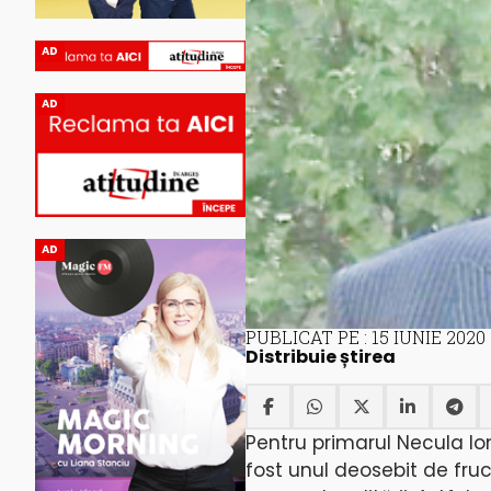
AD
AD
AD
PUBLICAT PE : 15 IUNIE 2020
Distribuie știrea
Pentru primarul Necula Io
fost unul deosebit de fruc