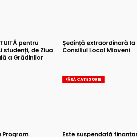
TUITĂ pentru
Ședință extraordinară la
și studenți, de Ziua
Consiliul Local Mioveni
lă a Grădinilor
FĂRĂ CATEGORIE
u Program
Este suspendată finanța