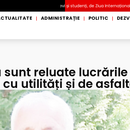
TĂ pentru copii, elevi și studenți, de Ziua Internațională a Grădin
ACTUALITATE
ADMINISTRAȚIE
POLITIC
DEZV
|
|
|
sunt reluate lucrările
cu utilități și de asfal