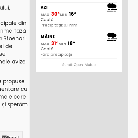
lui,
AZI
30°
16°
MAX
MIN
Ceață
ncipale din
Precipitații: 0.1 mm
prima fază
MÂINE
a Stoenari.
31°
18°
MAX
MIN
ei de
Ceață
 se
Fără precipitații
mele avize
Sursă:
Open-Meteo
e propuse
imentare cu
irmele care
ă și sperăm
Email