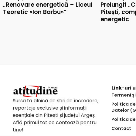
„Renovare energetică – Liceul
Prelungit „C
Teoretic «Ion Barbu»”
Pitești, co
energetic
Link-uri u
Termeni și
Sursa ta zilnică de știri de încredere,
Politica d
reportaje exclusive și informații
Datelor (
esențiale din Pitești și județul Argeș.
Politica de
Află primul tot ce contează pentru
Contact
tine!