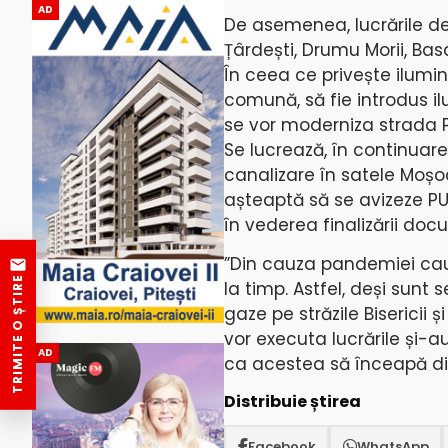
AD
De asemenea, lucrările de g
Țârdești, Drumu Morii, Basa
În ceea ce privește ilumina
comună, să fie introdus il
se vor moderniza strada Pr
Se lucrează, în continuare,
canalizare în satele Moșoa
așteaptă să se avizeze PUZ
în vederea finalizării doc
”Din cauza pandemiei cau
TRIMITE O ȘTIRE
la timp. Astfel, deși sun
gaze pe străzile Bisericii
vor executa lucrările și-a
AD
ca acestea să înceapă din
Distribuie știrea
Facebook
WhatsApp