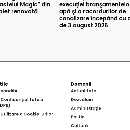
astelul Magic” din
execuţiei branşamentelo
mplet renovată
apă şi a racordurilor de
canalizare începând cu 
de 3 august 2026
tile
Domenii
 condiții
Actualitate
e Confidențialitate a
Dezvăluiri
GDPR)
Administrație
 Utilizare a Cookie-urilor
Politic
Cultură