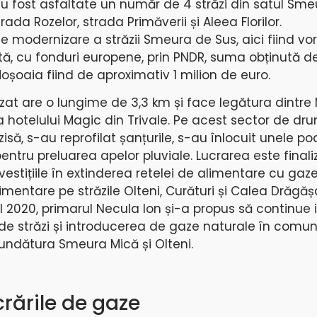
, au fost asfaltate un număr de 4 străzi din satul Sme
da Rozelor, strada Primăverii și Aleea Florilor.
e de modernizare a străzii Smeura de Sus, aici fiind v
ntă, cu fonduri europene, prin PNDR, suma obținută d
oșoaia fiind de aproximativ 1 milion de euro.
at are o lungime de 3,3 km și face legătura dintre 
na hotelului Magic din Trivale. Pe acest sector de dr
isă, s-au reprofilat șanțurile, s-au înlocuit unele po
pentru preluarea apelor pluviale. Lucrarea este finali
vestițiile în extinderea retelei de alimentare cu gaze,
mentare pe străzile Olteni, Curături și Calea Drăgăș
 2020, primarul Necula Ion și-a propus să continue inv
a de străzi și introducerea de gaze naturale în comun
 Fundătura Smeura Mică și Olteni.
crările de gaze