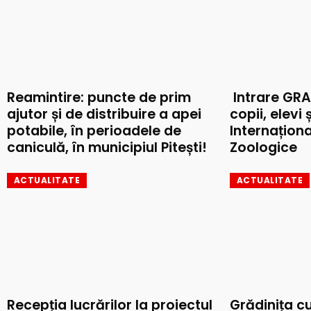
Reamintire: puncte de prim
Intrare GRA
ajutor și de distribuire a apei
copii, elevi 
potabile, în perioadele de
Internaționa
caniculă, în municipiul Pitești!
Zoologice
ACTUALITATE
ACTUALITATE
Recepția lucrărilor la proiectul
Grădinița c