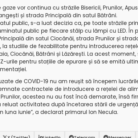
aze vor continua cu străzile Bisericii, Prunilor, Apusu
ngești și strada Principală din satul Bătrâni.
tul public, s-a luat decizia ca, pe toate străzile pri
uminatul public pe fiecare stâlp cu lămpi cu LED. În 
incipală din satul Ciocănăi, strada Prunilor și strad
 la studiile de fezabilitate pentru introducerea rețel
ia, Ciocănăi, Bătrâni și Lăzărești. La acest moment,
-urile pentru stațiile de epurare și să se emită ulti
umentației.
zate de COVID-19 nu am reușit să începem lucrăril
t semnate contractele de introducere a rețelei de al
 și Prunilor, acestea nu au fost încă demarate, însă f
u reluat activitatea după încetarea stării de urgenț
 luna iunie”, a declarat primarul Ion Necula.
X (Twitter)
LinkedIn
Telegram
Messenger