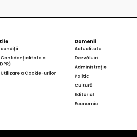
tile
Domenii
 condiții
Actualitate
e Confidențialitate a
Dezvăluiri
GDPR)
Administrație
 Utilizare a Cookie-urilor
Politic
Cultură
Editorial
Economic