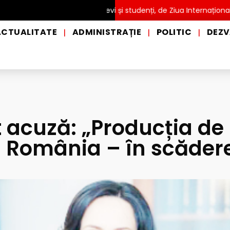
ITĂ pentru copii, elevi și studenți, de Ziua Internațională a Grădi
ACTUALITATE
ADMINISTRAȚIE
POLITIC
DEZV
|
|
|
 acuză: „Producția de
n România – în scăder