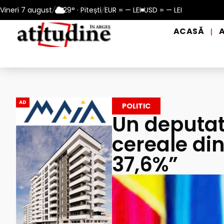
 perioadele de caniculă, în municipiul Pitești!
Vineri 7 august
/
29° · Pitești
/
EUR = — LEI
USD = — LEI
Intrare GRATU
ACASĂ
|
AD
POLITIC
Un deputat
cereale di
37,6%”