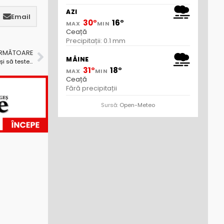
AZI
Email
30°
16°
MAX
MIN
Ceață
Precipitații: 0.1 mm
URMĂTOARE
MÂINE
PSD cere Guvernului să retragă măsurile aberante și să testeze pentru normalitate!
31°
18°
MAX
MIN
Ceață
Fără precipitații
Sursă:
Open-Meteo