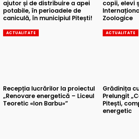
ajutor și de distribuire a apei
copii, elevi 
potabile, în perioadele de
Internaționa
caniculă, în municipiul Pitești!
Zoologice
ACTUALITATE
ACTUALITATE
Recepția lucrărilor la proiectul
Grădinița c
„Renovare energetică – Liceul
Prelungit „C
Teoretic «Ion Barbu»”
Pitești, co
energetic