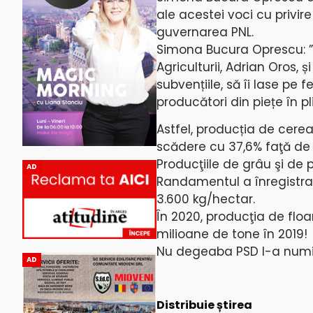
ale acestei voci cu privir
guvernarea PNL.
Simona Bucura Oprescu: ”D
Agriculturii, Adrian Oros, 
subvențiile, să îi lase pe 
producători din piețe în pl
Astfel, producția de cerea
scădere cu 37,6% faţă de 
Producţiile de grâu şi de
AD
Randamentul a înregistrat
3.600 kg/hectar.
În 2020, producţia de floa
milioane de tone în 2019!
Nu degeaba PSD l-a numit
AD
Distribuie știrea