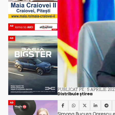
AD
AD
PUBLICAT PE : 5 APRILIE 202
Distribuie știrea
AD
Simona Bucura Oprescu est