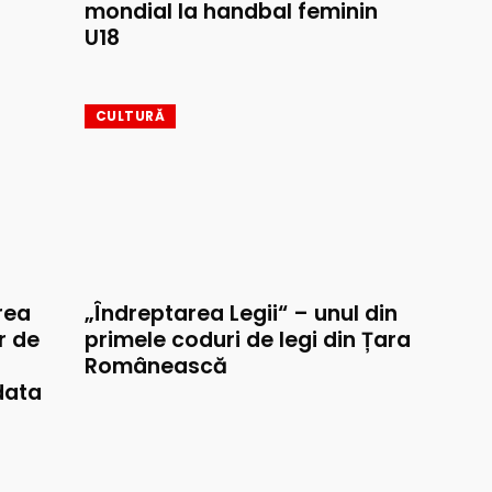
mondial la handbal feminin
U18
CULTURĂ
rea
„Îndreptarea Legii“ – unul din
r de
primele coduri de legi din Țara
Românească
data