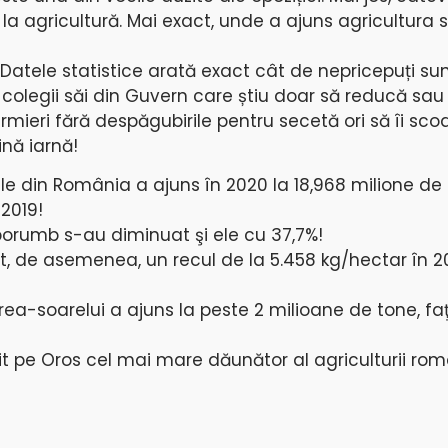
e la agricultură. Mai exact, unde a ajuns agricultura 
atele statistice arată exact cât de nepricepuți sun
și colegii săi din Guvern care știu doar să reducă sau
fermieri fără despăgubirile pentru secetă ori să îi sco
ină iarnă!
le din România a ajuns în 2020 la 18,968 milione de 
2019!
 porumb s-au diminuat şi ele cu 37,7%!
, de asemenea, un recul de la 5.458 kg/hectar în 20
rea-soarelui a ajuns la peste 2 milioane de tone, fa
 pe Oros cel mai mare dăunător al agriculturii rom