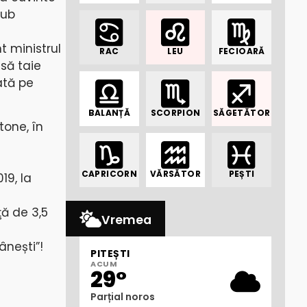
sub
t ministrul
RAC
LEU
FECIOARĂ
 să taie
ată pe
BALANȚĂ
SCORPION
SĂGETĂTOR
tone, în
CAPRICORN
VĂRSĂTOR
PEȘTI
19, la
ţă de 3,5
Vremea
ânești”!
PITEȘTI
ACUM
29°
Parțial noros