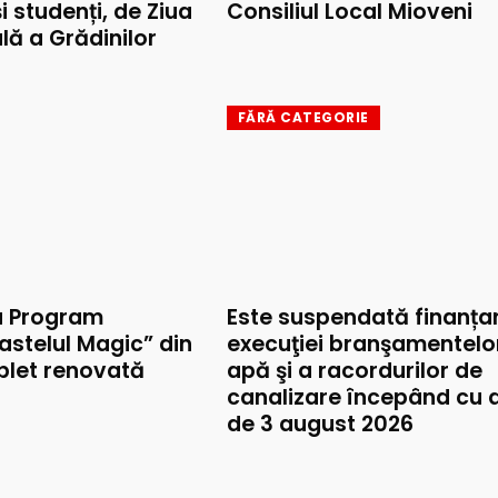
și studenți, de Ziua
Consiliul Local Mioveni
lă a Grădinilor
FĂRĂ CATEGORIE
u Program
Este suspendată finanța
astelul Magic” din
execuţiei branşamentelo
mplet renovată
apă şi a racordurilor de
canalizare începând cu 
de 3 august 2026