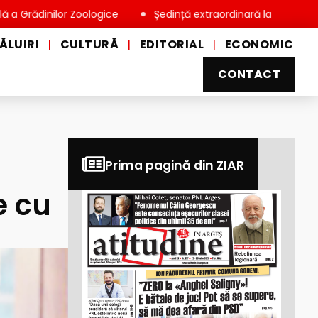
nilor Zoologice
Ședință extraordinară la Consiliul Local Mio
ĂLUIRI
CULTURĂ
EDITORIAL
ECONOMIC
|
|
|
CONTACT
Prima pagină din ZIAR
e cu