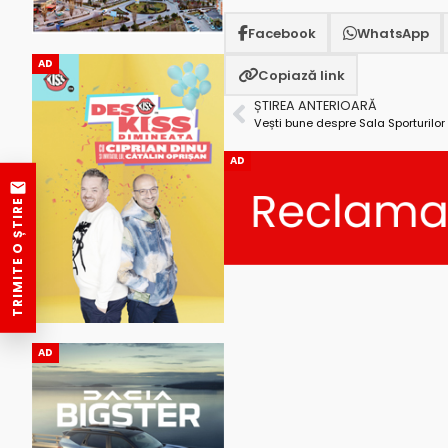
Facebook
WhatsApp
AD
Copiază link
ȘTIREA ANTERIOARĂ
Vești bune despre Sala Sporturilor
AD
TRIMITE O ȘTIRE
AD