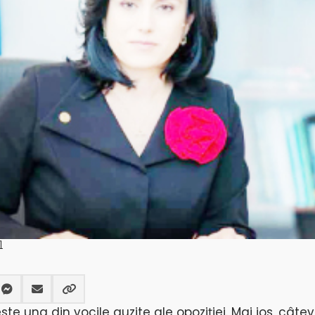
1
e una din vocile auzite ale opoziției. Mai jos, câte