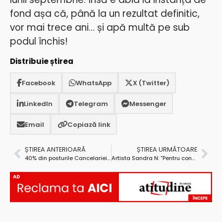
fond așa că, până la un rezultat definitic,
vor mai trece ani… și apă multă pe sub
podul închis!
Distribuie știrea
Facebook
WhatsApp
X (Twitter)
LinkedIn
Telegram
Messenger
Email
Copiază link
ȘTIREA ANTERIOARĂ
ȘTIREA URMĂTOARE
40% din posturile Cancelariei premierului au fost reduse!
Artista Sandra N: ”Pentru conducerea orașului meu, probabil nu sunt suficient de «potrivită» ca să reprezint Câmpulungul. Sau Argeșul”
AD