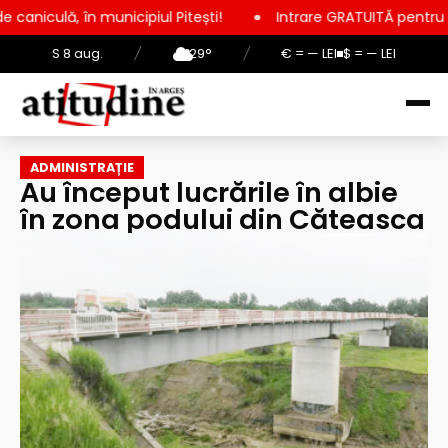
ipiul Pitești!
Intrare GRATUITĂ pentru copii, elevi și stude
S 8 aug.
/
29°
/
€ = — LEI
$ = — LEI
ADMINISTRAȚIE
Au început lucrările în albie
în zona podului din Căteasca