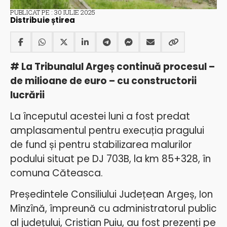
PUBLICAT PE : 30 IULIE 2025
Distribuie știrea
# La Tribunalul Argeș continuă procesul –
de milioane de euro – cu constructorii
lucrării
La începutul acestei luni a fost predat
amplasamentul pentru execuția pragului
de fund și pentru stabilizarea malurilor
podului situat pe DJ 703B, la km 85+328, în
comuna Căteasca.
Președintele Consiliului Județean Argeș, Ion
Mînzînă, împreună cu administratorul public
al județului, Cristian Puiu, au fost prezenți pe