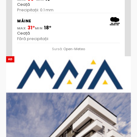
Ceață
Precipitații: 0.1 mm
MÂINE
31°
18°
MAX
MIN
Ceață
Fără precipitații
Sursă:
Open-Meteo
AD