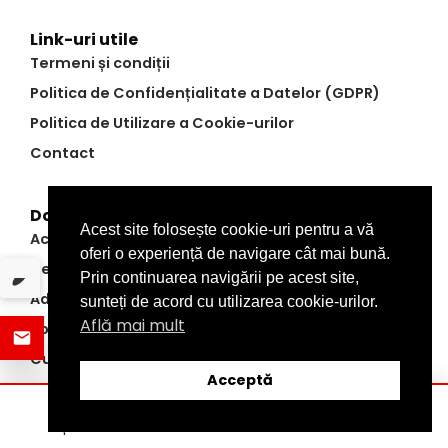
Link-uri utile
Termeni și condiții
Politica de Confidențialitate a Datelor (GDPR)
Politica de Utilizare a Cookie-urilor
Contact
Domenii
Acest site folosește cookie-uri pentru a vă
Actualitate
oferi o experiență de navigare cât mai bună.
Dezvăluiri
Prin continuarea navigării pe acest site,
Administrație
sunteți de acord cu utilizarea cookie-urilor.
Află mai mult
Politic
Cultură
Acceptă
Editorial
Economic
ȘTIRI
DISTRIBUIE
CATEGORII