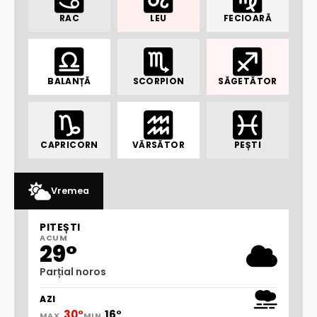
RAC
LEU
FECIOARĂ
BALANȚĂ
SCORPION
SĂGETĂTOR
CAPRICORN
VĂRSĂTOR
PEȘTI
Vremea
PITEȘTI
ACUM
29°
Parțial noros
AZI
30°
16°
MAX
MIN