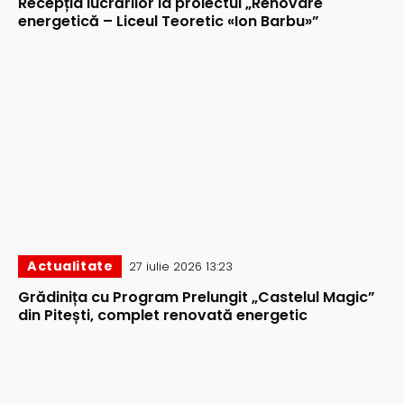
Recepția lucrărilor la proiectul „Renovare
energetică – Liceul Teoretic «Ion Barbu»”
Actualitate
27 iulie 2026 13:23
Grădinița cu Program Prelungit „Castelul Magic”
din Pitești, complet renovată energetic