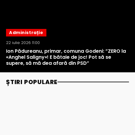
Administrație
22 iulie 2026 11:00
Ion Pădureanu, primar, comuna Godeni: ”ZERO la
«Anghel Saligny»! E bătaie de joc! Pot să se
supere, să mă dea afară din PSD”
ȘTIRI POPULARE