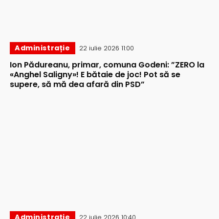
Administrație
22 iulie 2026 11:00
Ion Pădureanu, primar, comuna Godeni: ”ZERO la
«Anghel Saligny»! E bătaie de joc! Pot să se
supere, să mă dea afară din PSD”
Administrație
22 iulie 2026 10:40