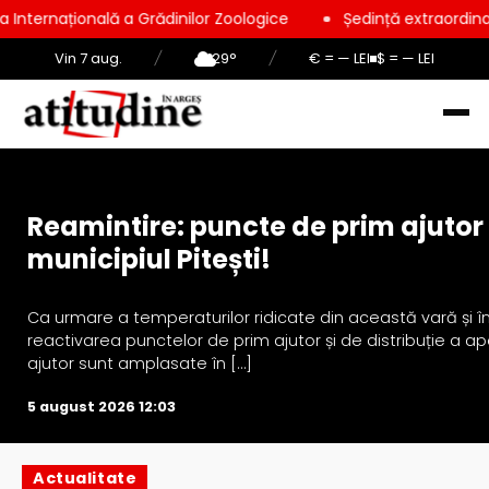
ională a Grădinilor Zoologice
Ședință extraordinară la Consi
Vin 7 aug.
/
29°
/
€ = — LEI
$ = — LEI
Fără Categorie
Reamintire: puncte de prim ajutor ș
municipiul Pitești!
Ca urmare a temperaturilor ridicate din această vară și în 
reactivarea punctelor de prim ajutor și de distribuție a ape
ajutor sunt amplasate în […]
5 august 2026 12:03
Actualitate