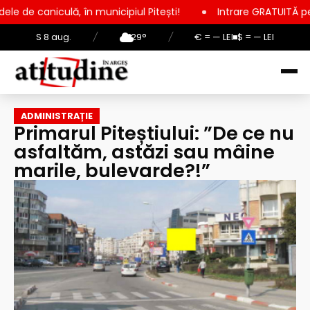
în municipiul Pitești!
Intrare GRATUITĂ pentru copii, elevi ș
S 8 aug.
/
29°
/
€ = — LEI
$ = — LEI
ADMINISTRAȚIE
Primarul Piteștiului: ”De ce nu
asfaltăm, astăzi sau mâine
marile, bulevarde?!”