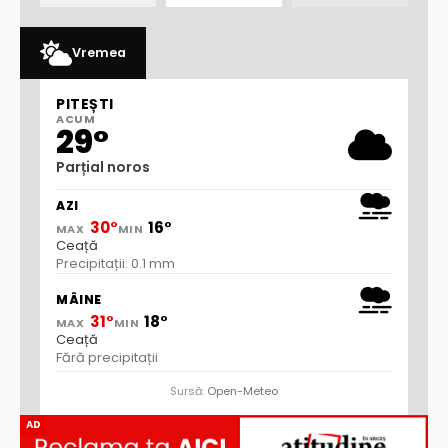
Vremea
PITEȘTI
ACUM
29°
Parțial noros
AZI
30°
16°
MAX
MIN
Ceață
Precipitații: 0.1 mm
MÂINE
31°
18°
MAX
MIN
Ceață
Fără precipitații
Sursă:
Open-Meteo
AD