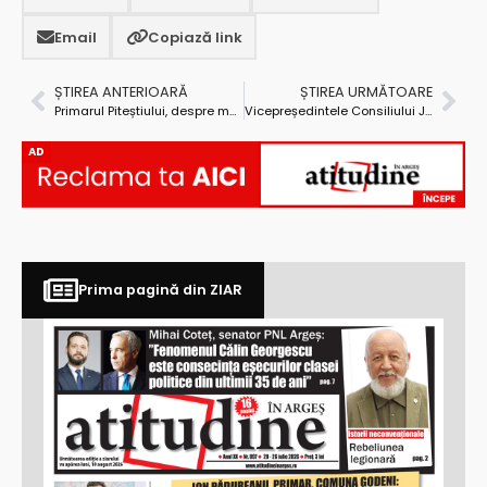
Email
Copiază link
ȘTIREA ANTERIOARĂ
ȘTIREA URMĂTOARE
Primarul Piteștiului, despre măsurile de austeritate ale Guvernului Bolojan: ”Vor arunca economia în cap, 100%!”
Vicepreședintele Consiliului Județean Argeș, Adrian Dumitru Bughiu, prezent la aniversarea a 105 ani de la înființarea Depozitului Central de Arhivă Militară de la Pitești
AD
Prima pagină din ZIAR